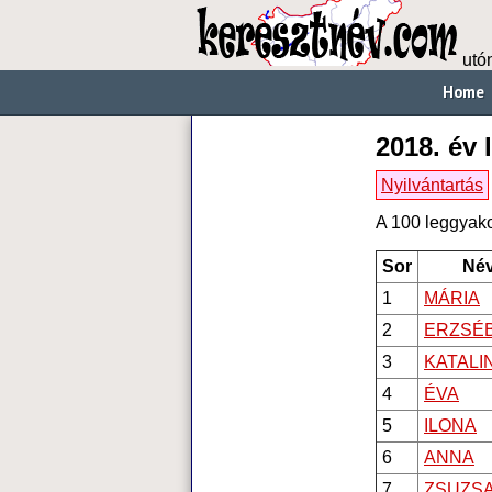
utó
Home
2018. év
Nyilvántartás
A 100 leggyakor
Sor
Né
1
MÁRIA
2
ERZSÉ
3
KATALI
4
ÉVA
5
ILONA
6
ANNA
7
ZSUZS