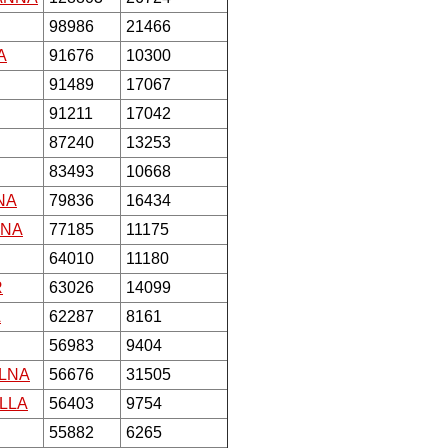
98986
21466
A
91676
10300
91489
17067
91211
17042
87240
13253
83493
10668
NA
79836
16434
INA
77185
11175
64010
11180
R
63026
14099
A
62287
8161
56983
9404
LNA
56676
31505
LLA
56403
9754
55882
6265