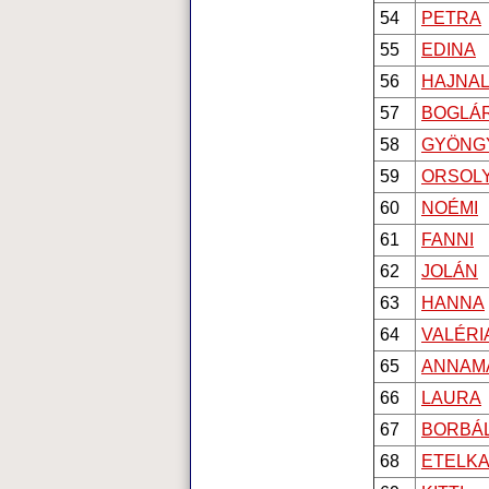
54
PETRA
55
EDINA
56
HAJNA
57
BOGLÁ
58
GYÖNG
59
ORSOL
60
NOÉMI
61
FANNI
62
JOLÁN
63
HANNA
64
VALÉRI
65
ANNAM
66
LAURA
67
BORBÁ
68
ETELK