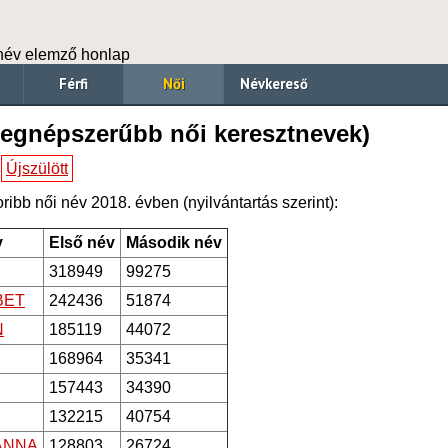
név elemző honlap
Férfi
Női
Névkereső
 legnépszerűbb női keresztnevek)
Újszülött
ibb női név 2018. évben (nyilvántartás szerint):
v
Első név
Második név
318949
99275
BET
242436
51874
N
185119
44072
168964
35341
157443
34390
132215
40754
ANNA
128803
26724