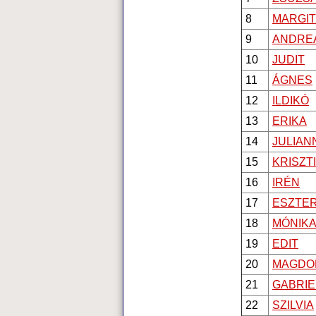
8
MARGIT
9
ANDRE
10
JUDIT
11
ÁGNES
12
ILDIKÓ
13
ERIKA
14
JULIAN
15
KRISZT
16
IRÉN
17
ESZTE
18
MÓNIK
19
EDIT
20
MAGDO
21
GABRIE
22
SZILVIA