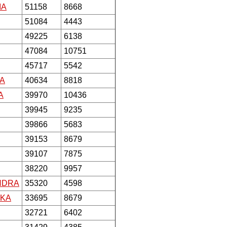
IA
51158
8668
51084
4443
49225
6138
47084
10751
45717
5542
A
40634
8818
A
39970
10436
39945
9235
39866
5683
39153
8679
39107
7875
38220
9957
NDRA
35320
4598
IKA
33695
8679
32721
6402