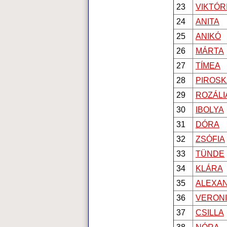
23
VIKTÓR
24
ANITA
25
ANIKÓ
26
MÁRTA
27
TÍMEA
28
PIROSK
29
ROZÁLI
30
IBOLYA
31
DÓRA
32
ZSÓFIA
33
TÜNDE
34
KLÁRA
35
ALEXA
36
VERON
37
CSILLA