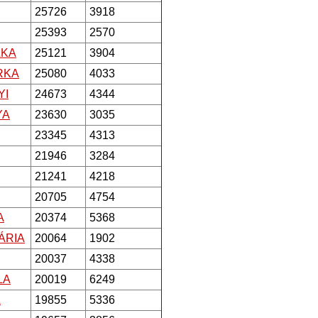
25726
3918
25393
2570
LKA
25121
3904
RKA
25080
4033
YI
24673
4344
YA
23630
3035
23345
4313
21946
3284
21241
4218
20705
4754
A
20374
5368
ÁRIA
20064
1902
20037
4338
LA
20019
6249
A
19855
5336