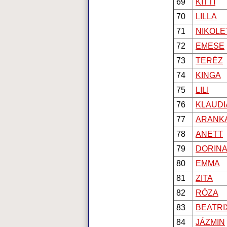
69
KITTI
70
LILLA
71
NIKOLE
72
EMESE
73
TERÉZ
74
KINGA
75
LILI
76
KLAUDI
77
ARANK
78
ANETT
79
DORIN
80
EMMA
81
ZITA
82
RÓZA
83
BEATRI
84
JÁZMIN