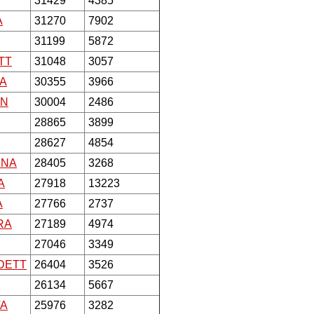
31429
4385
A
31270
7902
31199
5872
TT
31048
3057
A
30355
3966
NN
30004
2486
28865
3899
28627
4854
NNA
28405
3268
A
27918
13223
A
27766
2737
RA
27189
4974
27046
3349
DETT
26404
3526
26134
5667
TA
25976
3282