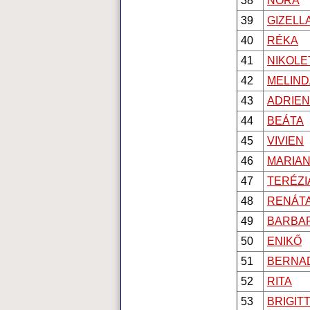
38
NÓRA
39
GIZELL
40
RÉKA
41
NIKOLE
42
MELIND
43
ADRIE
44
BEÁTA
45
VIVIEN
46
MARIA
47
TERÉZI
48
RENÁT
49
BARBA
50
ENIKŐ
51
BERNA
52
RITA
53
BRIGIT