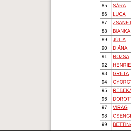
85
SÁRA
86
LUCA
87
ZSANE
88
BIANKA
89
JÚLIA
90
DIÁNA
91
RÓZSA
92
HENRIE
93
GRÉTA
94
GYÖRG
95
REBEK
96
DOROT
97
VIRÁG
98
CSENG
99
BETTIN