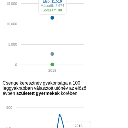
Első: 11,519
15,000
Második: 2,674
Sorszám: 98
10,000
5,000
0
2018
Csenge keresztnév gyakorisága a 100
leggyakrabban választott utónév az előző
évben
született gyermekek
körében
900
2018