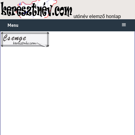
utónév elemző honlap
Menu