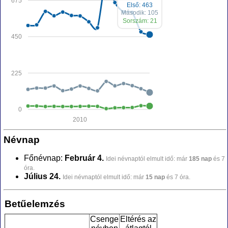
675
Első: 463
Második: 105
Sorszám: 21
450
225
0
2010
Névnap
Főnévnap:
Február 4.
Idei névnaptól elmult idő: már
185 nap
és 7
óra.
Július 24.
Idei névnaptól elmult idő: már
15 nap
és 7 óra.
Betűelemzés
Csenge
Eltérés az