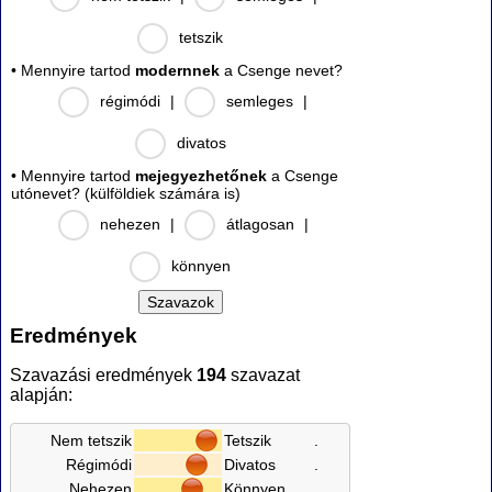
tetszik
• Mennyire tartod
modernnek
a Csenge nevet?
régimódi
|
semleges
|
divatos
• Mennyire tartod
mejegyezhetőnek
a Csenge
utónevet? (külföldiek számára is)
nehezen
|
átlagosan
|
könnyen
Eredmények
Szavazási eredmények
194
szavazat
alapján:
Nem tetszik
Tetszik
.
Régimódi
Divatos
.
Nehezen
Könnyen
.