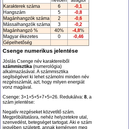
névben
átlagtól
Karakterek száma
6
-0,1
Hangszám
5
-0,8
Magánhangzók száma
2
-0,6
Mássalhangzók száma
3
-0,2
Magánhangzó %
40%
-4,8
%
Magyar ékezetes
0
-0,46
Gépelhetőség
Csenge numerikus jelentése
Jóslás Csenge név karaktereiből
számmisztika
(numerológia
)
alkalmazásával. A számmisztika
segítségével ki lehet számolni minden név
rezgésszámát, azt, hogy milyen energiát
vonz magával.
Csenge: 3+1+5+5+7+5=26. Redukálva:
8
, a
szám jelentése:
Negatív rezgéseket közvetítő szám.
Megpróbáltatásra, nehéz helyzetekre utal,
szenvedést, betegséget tartogat. Aki e szám
jegyében született, annak keményen meg