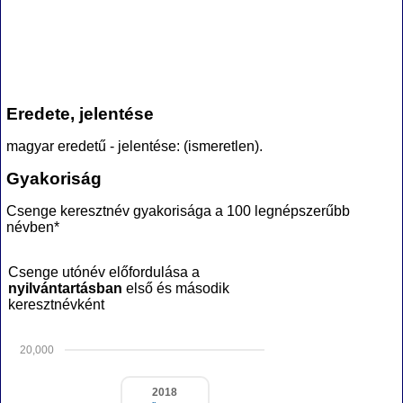
Eredete, jelentése
magyar eredetű - jelentése: (ismeretlen).
Gyakoriság
Csenge keresztnév gyakorisága a 100 legnépszerűbb
névben*
Csenge utónév előfordulása a
nyilvántartásban
első és második
keresztnévként
20,000
2018