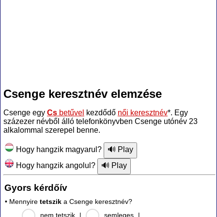
Csenge keresztnév elemzése
Csenge egy
Cs
betűvel
kezdődő
női keresztnév
*. Egy
százezer névből álló telefonkönyvben Csenge utónév 23
alkalommal szerepel benne.
Hogy hangzik magyarul?
Hogy hangzik angolul?
Gyors kérdőív
• Mennyire
tetszik
a Csenge keresztnév?
nem tetszik
|
semleges
|