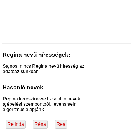
Regina nevű hírességek:
Sajnos, nincs Regina nevű híresség az
adatbázisunkban.
Hasonló nevek
Regina keresztnévre hasonlító nevek
(gépelési szempontból, levenshtein
algoritmus alapján):
Relinda
Réna
Rea