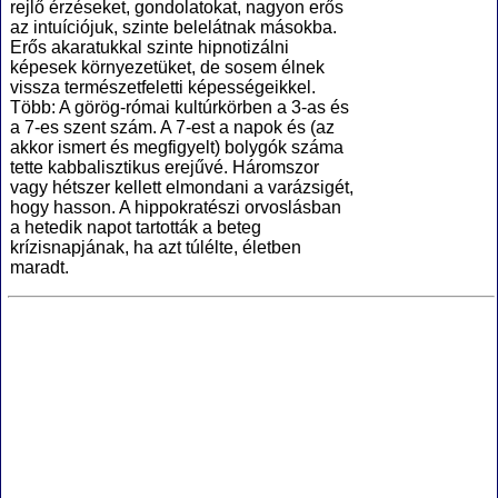
rejlő érzéseket, gondolatokat, nagyon erős
az intuíciójuk, szinte belelátnak másokba.
Erős akaratukkal szinte hipnotizálni
képesek környezetüket, de sosem élnek
vissza természetfeletti képességeikkel.
Több: A görög-római kultúrkörben a 3-as és
a 7-es szent szám. A 7-est a napok és (az
akkor ismert és megfigyelt) bolygók száma
tette kabbalisztikus erejűvé. Háromszor
vagy hétszer kellett elmondani a varázsigét,
hogy hasson. A hippokratészi orvoslásban
a hetedik napot tartották a beteg
krízisnapjának, ha azt túlélte, életben
maradt.