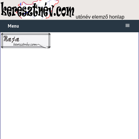
utónév elemző honlap
Menu