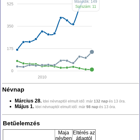
Második: 149
525
Sorszám: 11
350
175
0
2010
Névnap
Március 28.
Idei névnaptól elmult idő: már
132 nap
és 13 óra.
Május 1.
Idei névnaptól elmult idő: már
98 nap
és 13 óra.
Betűelemzés
Maja
Eltérés az
névben
átlagtól