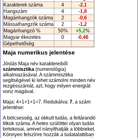
Karakterek száma
4
-2,1
Hangszám
4
-1,8
Magánhangzók száma
2
-0,6
Mássalhangzók száma
2
-1,2
Magánhangzó %
50%
+5,2
%
Magyar ékezetes
0
-0,46
Gépelhetőség
Maja numerikus jelentése
Jóslás Maja név karaktereiből
számmisztika
(numerológia
)
alkalmazásával. A számmisztika
segítségével ki lehet számolni minden név
rezgésszámát, azt, hogy milyen energiát
vonz magával.
Maja: 4+1+1+1=7. Redukálva:
7
, a szám
jelentése:
A bölcsesség, az okkult tudás, a feltárandó
titkok száma. A hetes szülöttei olyan tudás
birtokosai, amivel irányíthatják a többieket.
Könnyen felszínre hozzák a tudatalattiban