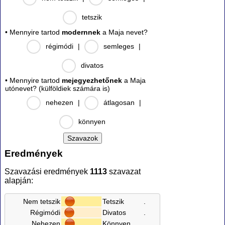
tetszik
• Mennyire tartod
modernnek
a Maja nevet?
régimódi
|
semleges
|
divatos
• Mennyire tartod
mejegyezhetőnek
a Maja
utónevet? (külföldiek számára is)
nehezen
|
átlagosan
|
könnyen
Eredmények
Szavazási eredmények
1113
szavazat
alapján:
Nem tetszik
Tetszik
.
Régimódi
Divatos
.
Nehezen
Könnyen
.