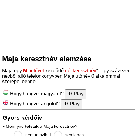
Maja keresztnév elemzése
Maja egy
M
betűvel
kezdődő
női keresztnév
*. Egy százezer
névből álló telefonkönyvben Maja utónév 0 alkalommal
szerepel benne.
Hogy hangzik magyarul?
Hogy hangzik angolul?
Gyors kérdőív
• Mennyire
tetszik
a Maja keresztnév?
nem tetszik
|
semleges
|