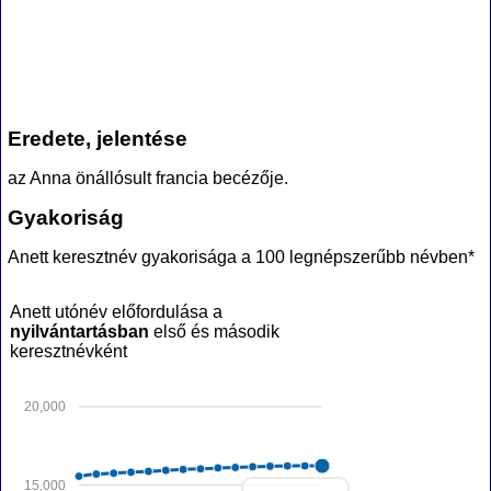
Eredete, jelentése
az Anna önállósult francia becézője.
Gyakoriság
Anett keresztnév gyakorisága a 100 legnépszerűbb névben*
Anett utónév előfordulása a
nyilvántartásban
első és második
keresztnévként
20,000
15,000