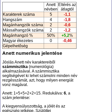
Anett
Eltérés az
névben
átlagtól
Karakterek száma
5
-1,1
Hangszám
4
-1,8
Magánhangzók száma
2
-0,6
Mássalhangzók száma
2
-1,2
Magánhangzó %
50%
+5,2
%
Magyar ékezetes
0
-0,46
Gépelhetőség
Anett numerikus jelentése
Jóslás Anett név karaktereiből
számmisztika
(numerológia
)
alkalmazásával. A számmisztika
segítségével ki lehet számolni minden név
rezgésszámát, azt, hogy milyen energiát
vonz magával.
Anett: 1+5+5+2+2=15. Redukálva:
6
, a
szám jelentése:
A kiegyensúlyozottság, a jólét és az
egészség jelképe. Szülöttei