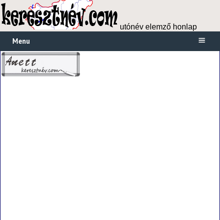
utónév elemző honlap
Menu