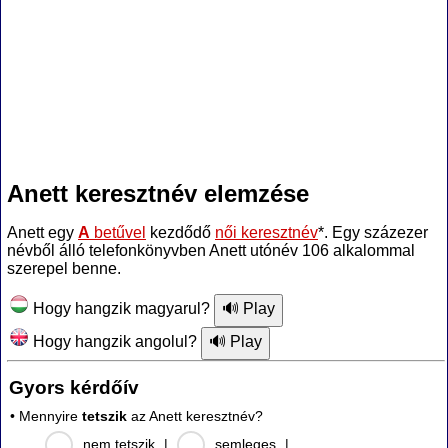
Anett keresztnév elemzése
Anett egy
A
betűvel
kezdődő
női keresztnév
*. Egy százezer
névből álló telefonkönyvben Anett utónév 106 alkalommal
szerepel benne.
Hogy hangzik magyarul?
Hogy hangzik angolul?
Gyors kérdőív
• Mennyire
tetszik
az Anett keresztnév?
nem tetszik
|
semleges
|