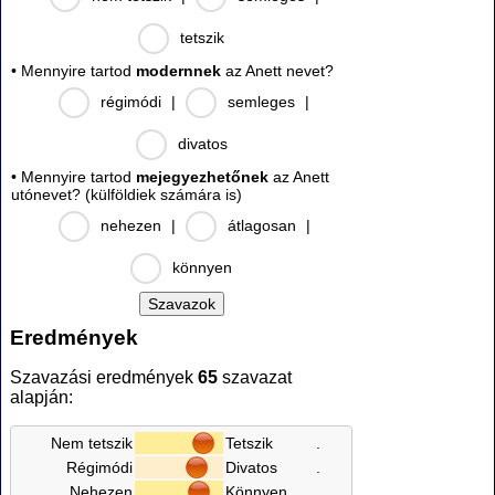
tetszik
• Mennyire tartod
modernnek
az Anett nevet?
régimódi
|
semleges
|
divatos
• Mennyire tartod
mejegyezhetőnek
az Anett
utónevet? (külföldiek számára is)
nehezen
|
átlagosan
|
könnyen
Eredmények
Szavazási eredmények
65
szavazat
alapján:
Nem tetszik
Tetszik
.
Régimódi
Divatos
.
Nehezen
Könnyen
.