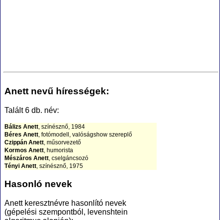
Anett nevű hírességek:
Talált 6 db. név:
Bálizs Anett
, színésznő, 1984
Béres Anett
, fotómodell, valóságshow szereplő
Czippán Anett
, műsorvezető
Kormos Anett
, humorista
Mészáros Anett
, cselgáncsozó
Tényi Anett
, színésznő, 1975
Hasonló nevek
Anett keresztnévre hasonlító nevek
(gépelési szempontból, levenshtein