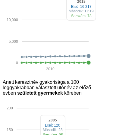
2018
Első: 16,217
Második: 1,619
Sorszám: 78
10,000
5,000
0
2010
Anett keresztnév gyakorisága a 100
leggyakrabban választott utónév az előző
évben
született gyermekek
körében
200
2005
Első: 120
150
Második: 28
Sorszám: 98