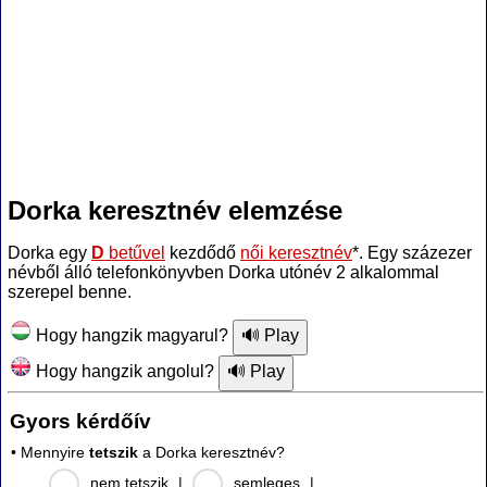
Dorka keresztnév elemzése
Dorka egy
D
betűvel
kezdődő
női keresztnév
*. Egy százezer
névből álló telefonkönyvben Dorka utónév 2 alkalommal
szerepel benne.
Hogy hangzik magyarul?
Hogy hangzik angolul?
Gyors kérdőív
• Mennyire
tetszik
a Dorka keresztnév?
nem tetszik
|
semleges
|