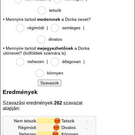
tetszik
• Mennyire tartod
modernnek
a Dorka nevet?
régimódi
|
semleges
|
divatos
• Mennyire tartod
mejegyezhetőnek
a Dorka
utónevet? (külföldiek számára is)
nehezen
|
átlagosan
|
könnyen
Eredmények
Szavazási eredmények
262
szavazat
alapján:
Nem tetszik
Tetszik
.
Régimódi
Divatos
.
Nehezen
Könnyen
.