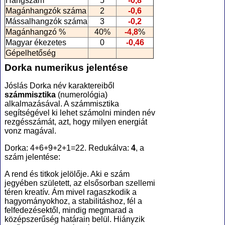
Hangszám
5
-0,8
Magánhangzók száma
2
-0,6
Mássalhangzók száma
3
-0,2
Magánhangzó %
40%
-4,8
%
Magyar ékezetes
0
-0,46
Gépelhetőség
Dorka numerikus jelentése
Jóslás Dorka név karaktereiből
számmisztika
(numerológia
)
alkalmazásával. A számmisztika
segítségével ki lehet számolni minden név
rezgésszámát, azt, hogy milyen energiát
vonz magával.
Dorka: 4+6+9+2+1=22. Redukálva:
4
, a
szám jelentése:
A rend és titkok jelölője. Aki e szám
jegyében született, az elsősorban szellemi
téren kreatív. Ám mivel ragaszkodik a
hagyományokhoz, a stabilitáshoz, fél a
felfedezésektől, mindig megmarad a
középszerűség határain belül. Hiányzik