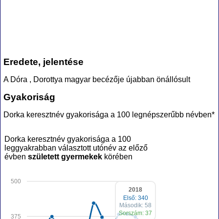
Eredete, jelentése
A Dóra , Dorottya magyar becézője újabban önállósult
Gyakoriság
Dorka keresztnév gyakorisága a 100 legnépszerűbb névben*
Dorka keresztnév gyakorisága a 100
leggyakrabban választott utónév az előző
évben
született gyermekek
körében
500
2018
Első: 340
Második: 58
Sorszám: 37
375