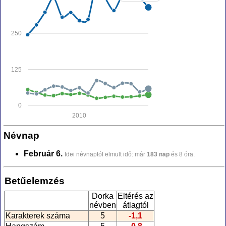
250
125
0
2010
Névnap
Február 6.
Idei névnaptól elmult idő: már
183 nap
és 8 óra.
Betűelemzés
Dorka
Eltérés az
névben
átlagtól
Karakterek száma
5
-1,1