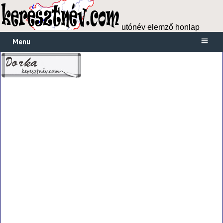
utónév elemző honlap
Menu