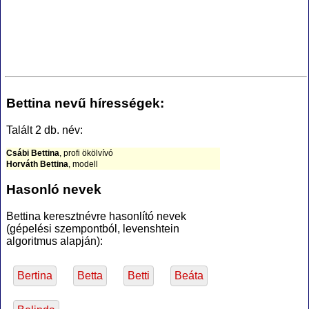
Bettina nevű hírességek:
Talált 2 db. név:
Csábi Bettina
, profi ökölvívó
Horváth Bettina
, modell
Hasonló nevek
Bettina keresztnévre hasonlító nevek
(gépelési szempontból, levenshtein
algoritmus alapján):
Bertina
Betta
Betti
Beáta