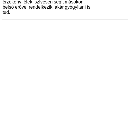
érzékeny lélek, szívesen segít másokon,
belső erővel rendelkezik, akár gyógyítani is
tud.