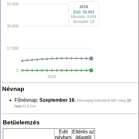
52,500
2018
Első: 56,983
Második: 9,404
Sorszám: 19
35,000
17,500
0
2010
Névnap
Főnévnap:
Szeptember 16.
Névnapig hátralévő idő: még
38
nap
és 8 óra.
Betűelemzés
Edit
Eltérés az
névben
átlagtól