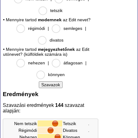
tetszik
• Mennyire tartod
modernnek
az Edit nevet?
régimódi
|
semleges
|
divatos
• Mennyire tartod
mejegyezhetőnek
az Edit
utónevet? (külföldiek számára is)
nehezen
|
átlagosan
|
könnyen
Eredmények
Szavazási eredmények
144
szavazat
alapján:
Nem tetszik
Tetszik
.
Régimódi
Divatos
.
Nehezen
Könnyen
.