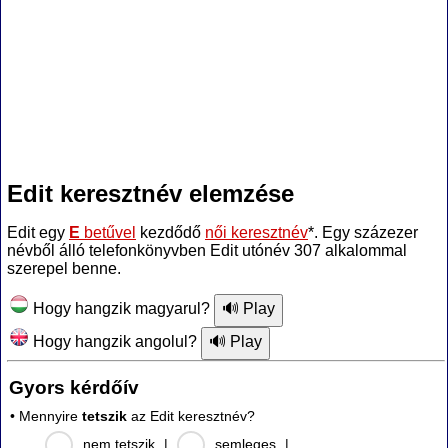
Edit keresztnév elemzése
Edit egy
E
betűvel
kezdődő
női keresztnév
*. Egy százezer
névből álló telefonkönyvben Edit utónév 307 alkalommal
szerepel benne.
Hogy hangzik magyarul?
Hogy hangzik angolul?
Gyors kérdőív
• Mennyire
tetszik
az Edit keresztnév?
nem tetszik
|
semleges
|