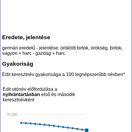
Eredete, jelentése
germán eredetű - jelentése: öröklött birtok, örökség, birtok,
vagyon + harc - gazdag + harc.
Gyakoriság
Edit keresztnév gyakorisága a 100 legnépszerűbb névben*
Edit utónév előfordulása a
nyilvántartásban
első és második
keresztnévként
70,000