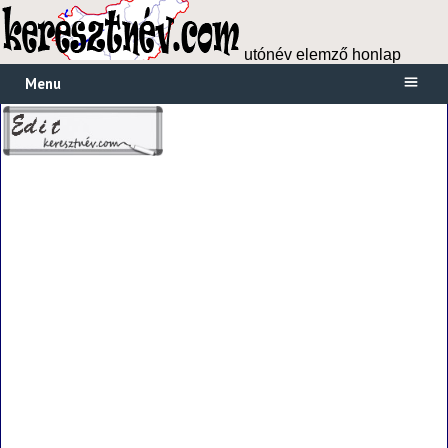
utónév elemző honlap
Menu