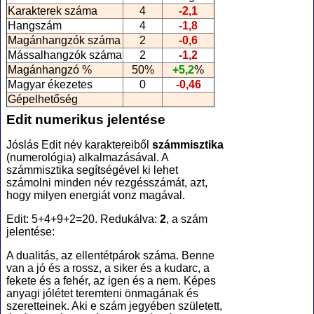
Karakterek száma
4
-2,1
Hangszám
4
-1,8
Magánhangzók száma
2
-0,6
Mássalhangzók száma
2
-1,2
Magánhangzó %
50%
+5,2
%
Magyar ékezetes
0
-0,46
Gépelhetőség
Edit numerikus jelentése
Jóslás Edit név karaktereiből
számmisztika
(numerológia
) alkalmazásával. A
számmisztika segítségével ki lehet
számolni minden név rezgésszámát, azt,
hogy milyen energiát vonz magával.
Edit: 5+4+9+2=20. Redukálva:
2
, a szám
jelentése:
A dualitás, az ellentétpárok száma. Benne
van a jó és a rossz, a siker és a kudarc, a
fekete és a fehér, az igen és a nem. Képes
anyagi jólétet teremteni önmagának és
szeretteinek. Aki e szám jegyében született,