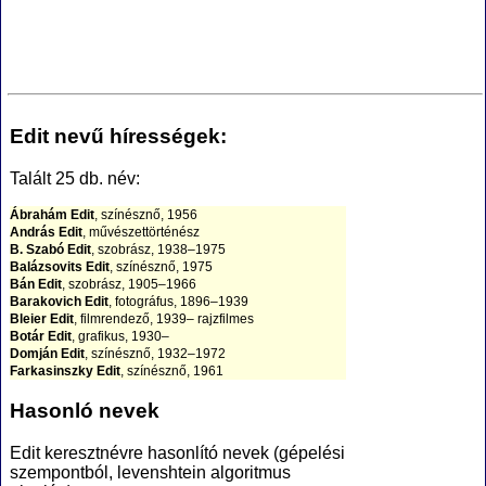
Edit nevű hírességek:
Talált 25 db. név:
Ábrahám Edit
, színésznő, 1956
András Edit
, művészettörténész
B. Szabó Edit
, szobrász, 1938–1975
Balázsovits Edit
, színésznő, 1975
Bán Edit
, szobrász, 1905–1966
Barakovich Edit
, fotográfus, 1896–1939
Bleier Edit
, filmrendező, 1939– rajzfilmes
Botár Edit
, grafikus, 1930–
Domján Edit
, színésznő, 1932–1972
Farkasinszky Edit
, színésznő, 1961
Frajt Edit
, színésznő, 1955
Gyömrői Edit
, író, 1896–1987 pszichoanalitikus, költő,
Hasonló nevek
író
Kéri Edit
, színésznő, 1926
Edit keresztnévre hasonlító nevek (gépelési
Kőszegi Edit
, filmrendező, 1952
szempontból, levenshtein algoritmus
Majzik Edit
, színésznő, 1967