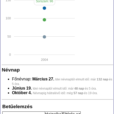
150
Sorszám: 96
100
50
0
2004
Névnap
Főnévnap:
Március 27.
Idei névnaptól elmult idő: már
132 nap
és
5 óra.
Június 19.
Idei névnaptól elmult idő: már
48 nap
és 5 óra.
Október 4.
Névnapig hátralévő idő: még
57 nap
és 19 óra.
Betűelemzés