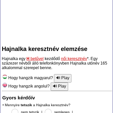
Hajnalka keresztnév elemzése
Hajnalka egy
H
betűvel
kezdődő
női keresztnév
*. Egy
százezer névből álló telefonkönyvben Hajnalka utónév 165
alkalommal szerepel benne.
Hogy hangzik magyarul?
Hogy hangzik angolul?
Gyors kérdőív
• Mennyire
tetszik
a Hajnalka keresztnév?
nem tetszik
|
semleges
|