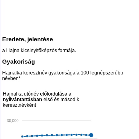
Eredete, jelentése
a Hajna kicsinyítőképzős formája.
Gyakoriság
Hajnalka keresztnév gyakorisága a 100 legnépszerűbb
névben*
Hajnalka utónév előfordulása a
nyilvántartásban
első és második
keresztnévként
30,000