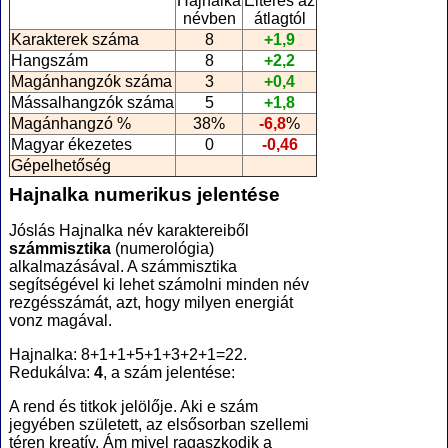
Hajnalka
Eltérés az
névben
átlagtól
Karakterek száma
8
+1,9
Hangszám
8
+2,2
Magánhangzók száma
3
+0,4
Mássalhangzók száma
5
+1,8
Magánhangzó %
38%
-6,8
%
Magyar ékezetes
0
-0,46
Gépelhetőség
Hajnalka numerikus jelentése
Jóslás Hajnalka név karaktereiből
számmisztika
(numerológia
)
alkalmazásával. A számmisztika
segítségével ki lehet számolni minden név
rezgésszámát, azt, hogy milyen energiát
vonz magával.
Hajnalka: 8+1+1+5+1+3+2+1=22.
Redukálva:
4
, a szám jelentése:
A rend és titkok jelölője. Aki e szám
jegyében született, az elsősorban szellemi
téren kreatív. Ám mivel ragaszkodik a