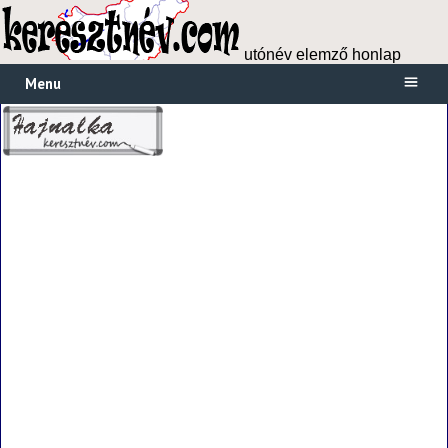
utónév elemző honlap
Menu