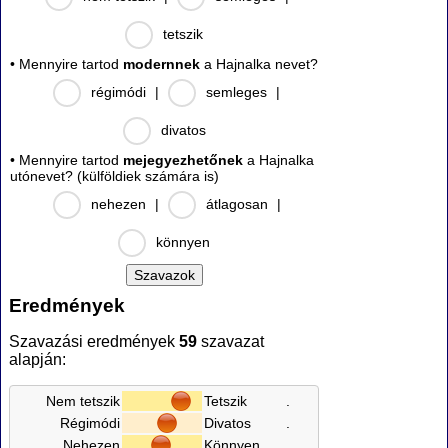
tetszik
• Mennyire tartod
modernnek
a Hajnalka nevet?
régimódi
|
semleges
|
divatos
• Mennyire tartod
mejegyezhetőnek
a Hajnalka
utónevet? (külföldiek számára is)
nehezen
|
átlagosan
|
könnyen
Eredmények
Szavazási eredmények
59
szavazat
alapján:
Nem tetszik
Tetszik
.
Régimódi
Divatos
.
Nehezen
Könnyen
.