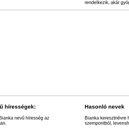
rendelkezik, akár gyóg
ű hírességek:
Hasonló nevek
 Bianka nevű híresség az
Bianka keresztnévre 
an.
szempontból, levensht