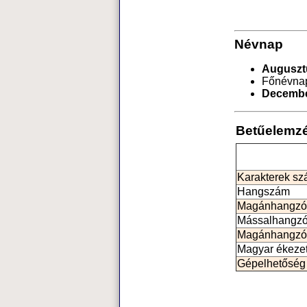
Névnap
Auguszt
Főnévna
Decembe
Betűelemz
Karakterek s
Hangszám
Magánhangzó
Mássalhangz
Magánhangzó
Magyar ékeze
Gépelhetőség