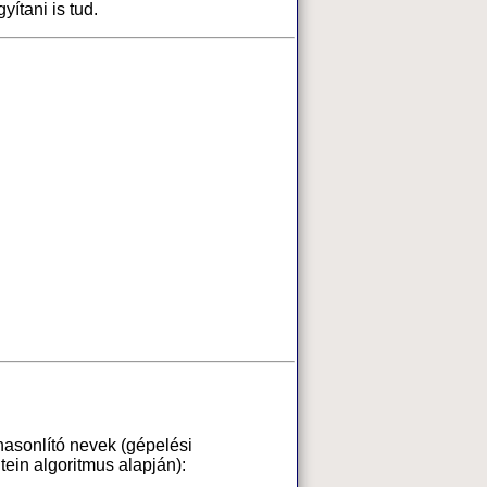
yítani is tud.
hasonlító nevek (gépelési
ein algoritmus alapján):