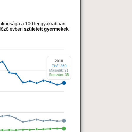
akorisága a 100 leggyakrabban
 előző évben
született gyermekek
2018
Első: 360
Második: 91
Sorszám: 35