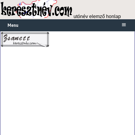
utónév elemző honlap
Menu