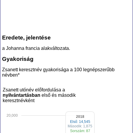
Eredete, jelentése
a Johanna francia alakváltozata.
Gyakoriság
Zsanett keresztnév gyakorisága a 100 legnépszerűbb
névben*
Zsanett utónév előfordulása a
nyilvántartásban
első és második
keresztnévként
20,000
2018
Első: 14,545
Második: 1,875
Sorszám: 87