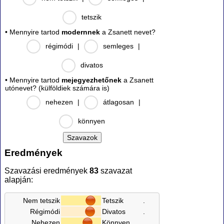
tetszik
• Mennyire tartod
modernnek
a Zsanett nevet?
régimódi
|
semleges
|
divatos
• Mennyire tartod
mejegyezhetőnek
a Zsanett
utónevet? (külföldiek számára is)
nehezen
|
átlagosan
|
könnyen
Eredmények
Szavazási eredmények
83
szavazat
alapján:
Nem tetszik
Tetszik
.
Régimódi
Divatos
.
Nehezen
Könnyen
.