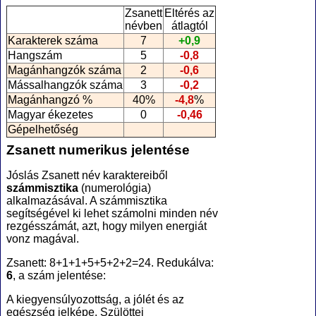
Zsanett
Eltérés az
névben
átlagtól
Karakterek száma
7
+0,9
Hangszám
5
-0,8
Magánhangzók száma
2
-0,6
Mássalhangzók száma
3
-0,2
Magánhangzó %
40%
-4,8
%
Magyar ékezetes
0
-0,46
Gépelhetőség
Zsanett numerikus jelentése
Jóslás Zsanett név karaktereiből
számmisztika
(numerológia
)
alkalmazásával. A számmisztika
segítségével ki lehet számolni minden név
rezgésszámát, azt, hogy milyen energiát
vonz magával.
Zsanett: 8+1+1+5+5+2+2=24. Redukálva:
6
, a szám jelentése:
A kiegyensúlyozottság, a jólét és az
egészség jelképe. Szülöttei