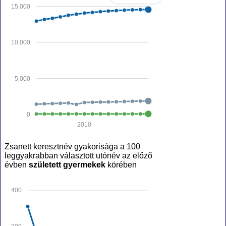
15,000
10,000
5,000
0
2010
Zsanett keresztnév gyakorisága a 100
leggyakrabban választott utónév az előző
évben
született gyermekek
körében
400