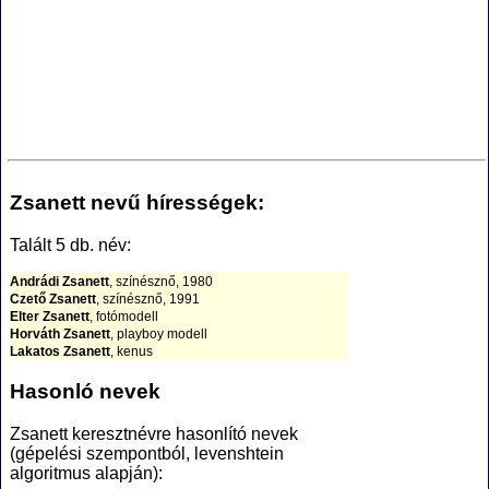
Zsanett nevű hírességek:
Talált 5 db. név:
Andrádi Zsanett
, színésznő, 1980
Czető Zsanett
, színésznő, 1991
Elter Zsanett
, fotómodell
Horváth Zsanett
, playboy modell
Lakatos Zsanett
, kenus
Hasonló nevek
Zsanett keresztnévre hasonlító nevek
(gépelési szempontból, levenshtein
algoritmus alapján):