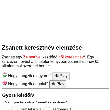
Zsanett keresztnév elemzése
Zsanett egy
Zs
betűvel
kezdődő
női keresztnév
*. Egy
százezer névből álló telefonkönyvben Zsanett utónév 65
alkalommal szerepel benne.
Hogy hangzik magyarul?
Hogy hangzik angolul?
Gyors kérdőív
• Mennyire
tetszik
a Zsanett keresztnév?
nem tetszik
|
semleges
|