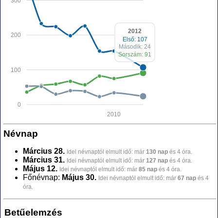
300
2012
200
Első: 107
Második: 24
Sorszám: 91
100
0
2010
Névnap
Március 28.
Idei névnaptól elmult idő: már
130 nap
és 4 óra.
Március 31.
Idei névnaptól elmult idő: már
127 nap
és 4 óra.
Május 12.
Idei névnaptól elmult idő: már
85 nap
és 4 óra.
Főnévnap:
Május 30.
Idei névnaptól elmult idő: már
67 nap
és 4
óra.
Betűelemzés