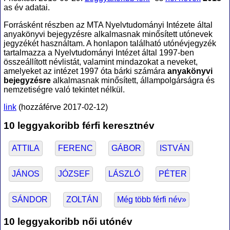
as év adatai.
Forrásként részben az MTA Nyelvtudományi Intézete által
anyakönyvi bejegyzésre alkalmasnak minősített utónevek
jegyzékét használtam. A honlapon található utónévjegyzék
tartalmazza a Nyelvtudományi Intézet által 1997-ben
összeállított névlistát, valamint mindazokat a neveket,
amelyeket az intézet 1997 óta bárki számára
anyakönyvi
bejegyzésre
alkalmasnak minősített, állampolgárságra és
nemzetiségre való tekintet nélkül.
link
(hozzáférve 2017-02-12)
10 leggyakoribb férfi keresztnév
ATTILA
FERENC
GÁBOR
ISTVÁN
JÁNOS
JÓZSEF
LÁSZLÓ
PÉTER
SÁNDOR
ZOLTÁN
Még több férfi név»
10 leggyakoribb női utónév