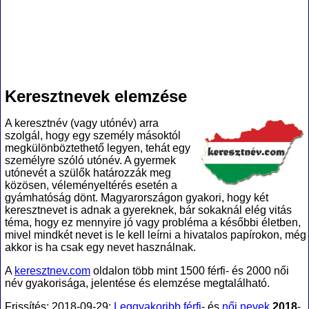
Keresztnevek elemzése
A keresztnév (vagy utónév) arra
szolgál, hogy egy személy másoktól
megkülönböztethető legyen, tehát egy
személyre szóló utónév. A gyermek
utónevét a szülők határozzák meg
közösen, véleményeltérés esetén a
gyámhatóság dönt. Magyarországon gyakori, hogy két
keresztnevet is adnak a gyereknek, bár sokaknál elég vitás
téma, hogy ez mennyire jó vagy probléma a későbbi életben,
mivel mindkét nevet is le kell leírni a hivatalos papírokon, még
akkor is ha csak egy nevet használnak.
A
keresztnev.com
oldalon több mint 1500 férfi- és 2000 női
név gyakorisága, jelentése és elemzése megtalálható.
Frissítés: 2018-09-29:
Leggyakoribb férfi
- és
női nevek
2018
-