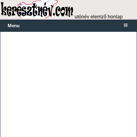
utónév elemző honlap
Menu