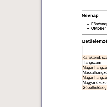
Névnap
Főnévna
Október 
Betűelemz
Karakterek s
Hangszám
Magánhangzó
Mássalhangz
Magánhangzó
Magyar ékeze
Gépelhetőség