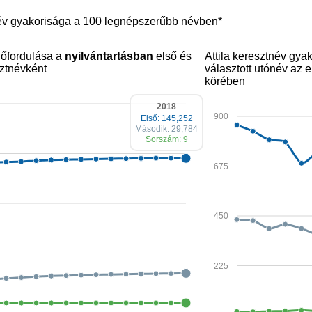
név gyakorisága a 100 legnépszerűbb névben*
előfordulása a
nyilvántartásban
első és
Attila keresztnév gy
ztnévként
választott utónév az
körében
2018
900
Első: 145,252
Második: 29,784
Sorszám: 9
675
450
225