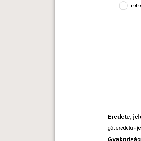
nehe
Eredete, je
gót eredetű - j
Gyakoriság