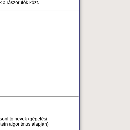
k a rászorulók közt.
asonlító nevek (gépelési
ein algoritmus alapján):