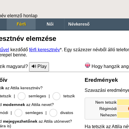
név elemző honlap
Férfi
Női
Névkereső
resztnév elemzése
űvel
kezdődő
férfi keresztnév
*. Egy százezer névből álló telef
erepel benne.
zik magyarul?
Hogy hangzik ang
őív
Eredmények
zik
az Attila keresztnév?
Szavazási eredmény
etszik
|
semleges
|
tetszik
Nem tetszik
od
modernnek
az Attila nevet?
Régimódi
módi
|
semleges
|
divatos
Nehezen
od
mejegyezhetőnek
az Attila utónevet?
ára is)
Ha tetszik az Attila n