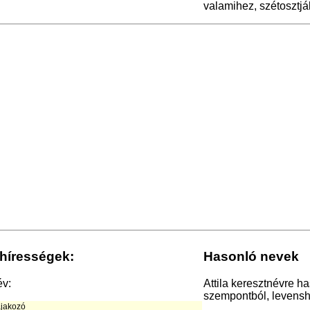
valamihez, szétosztjá
 hírességek:
Hasonló nevek
év:
Attila keresztnévre h
szempontból, levensht
ajakozó