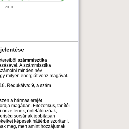
2010
 jelentése
ktereiből
számmisztika
azásával. A számmisztika
 számolni minden név
ogy milyen energiát vonz magával.
=18. Redukálva:
9
, a szám
iszen a hármas erejét
dja magában. Filozofikus, tanítói
ei önzetlenek, önfeláldozóak,
eriség sorsának jobbításán
ekeiket képesek háttérbe szorítani.
k meg, mert amint hozzájutnak