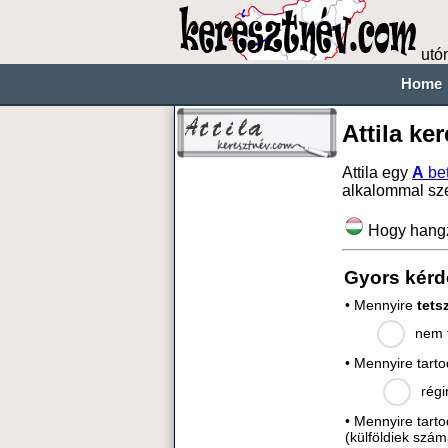
utó
Home
Attila ke
Attila egy
A
bet
alkalommal sz
Hogy hang
Gyors kérd
• Mennyire
tets
nem t
• Mennyire tart
régi
• Mennyire tart
(külföldiek szám