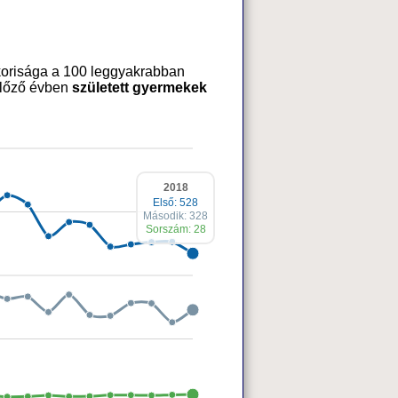
akorisága a 100 leggyakrabban
 előző évben
született gyermekek
2018
Első: 528
Második: 328
Sorszám: 28