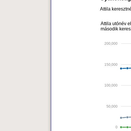
Attila kereszt
Attila utónév 
második keres
200,000
150,000
100,000
50,000
0