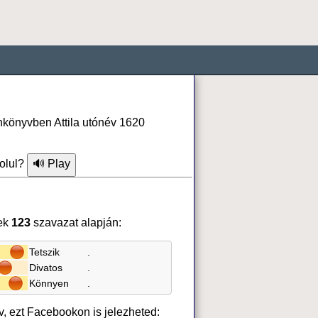
onkönyvben Attila utónév 1620
olul?
ek
123
szavazat alapján:
Tetszik
.
Divatos
.
Könnyen
.
év, ezt Facebookon is jelezheted: