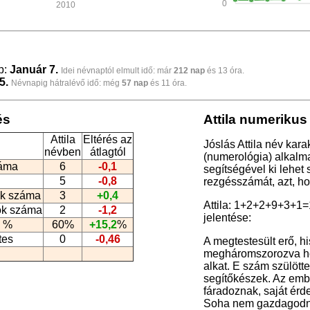
0
2010
p:
Január 7.
Idei névnaptól elmult idő: már
212 nap
és 13 óra.
5.
Névnapig hátralévő idő: még
57 nap
és 11 óra.
és
Attila numerikus
Attila
Eltérés az
Jóslás Attila név kara
névben
átlagtól
(numerológia
) alkalm
záma
6
-0,1
segítségével ki lehet
5
-0,8
rezgésszámát, azt, h
k száma
3
+0,4
Attila: 1+2+2+9+3+1
ók száma
2
-1,2
jelentése:
 %
60%
+15,2
%
tes
0
-0,46
A megtestesült erő, h
megháromszorozva hor
alkat. E szám szülött
segítőkészek. Az emb
fáradoznak, saját érd
Soha nem gazdagodna