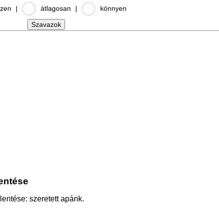
zen
|
átlagosan
|
könnyen
lentése
elentése: szeretett apánk.