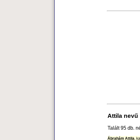
Attila nevű
Talált 95 db. n
Ábrahám Attila
, k