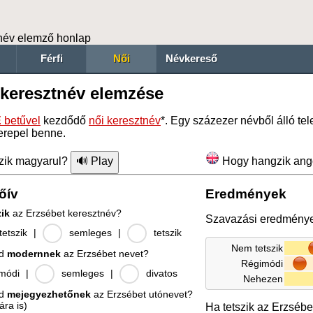
név elemző honlap
Férfi
Női
Névkereső
 keresztnév elemzése
E
betűvel
kezdődő
női keresztnév
*. Egy százezer névből álló t
erepel benne.
zik magyarul?
Hogy hangzik ang
őív
Eredmények
zik
az Erzsébet keresztnév?
Szavazási eredmény
etszik
|
semleges
|
tetszik
Nem tetszik
od
modernnek
az Erzsébet nevet?
Régimódi
módi
|
semleges
|
divatos
Nehezen
od
mejegyezhetőnek
az Erzsébet utónevet?
ára is)
Ha tetszik az Erzsébe