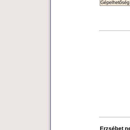
Gépelhetőség
Erzsébet n