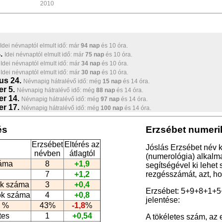
2010
Idei névnaptól elmult idő: már
94 nap
és 10 óra.
.
Idei névnaptól elmult idő: már
75 nap
és 10 óra.
Idei névnaptól elmult idő: már
34 nap
és 10 óra.
Idei névnaptól elmult idő: már
30 nap
és 10 óra.
us 24.
Névnapig hátralévő idő: még
15 nap
és 14 óra.
r 5.
Névnapig hátralévő idő: még
88 nap
és 14 óra.
r 14.
Névnapig hátralévő idő: még
97 nap
és 14 óra.
r 17.
Névnapig hátralévő idő: még
100 nap
és 14 óra.
p:
November 19.
Névnapig hátralévő idő: még
102 nap
és 14 óra.
r 25.
Névnapig hátralévő idő: még
108 nap
és 14 óra.
és
Erzsébet numeri
r 1.
Névnapig hátralévő idő: még
114 nap
és 14 óra.
Erzsébet
Eltérés az
Jóslás Erzsébet név 
névben
átlagtól
(numerológia
) alkalm
záma
8
+1,9
segítségével ki lehet
7
+1,2
rezgésszámát, azt, h
k száma
3
+0,4
Erzsébet: 5+9+8+1+
ók száma
4
+0,8
jelentése:
 %
43%
-1,8
%
tes
1
+0,54
A tökéletes szám, az