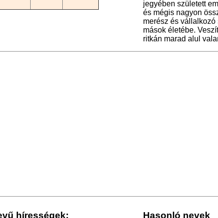
jegyében született em
és mégis nagyon össze
merész és vállalkozó
mások életébe. Veszí
ritkán marad alul val
evű hírességek:
Hasonló nevek