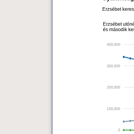
Erzsébet kere
Erzsébet utón
és második ke
400,000
300,000
200,000
100,000
0