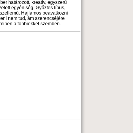
ber határozott, kreatív, egyszerű
tett egyéniség. Győztes típus,
 szellemű. Hajlamos beavatkozni
teni nem tud, ám szerencséjére
amiben a többiekkel szemben.