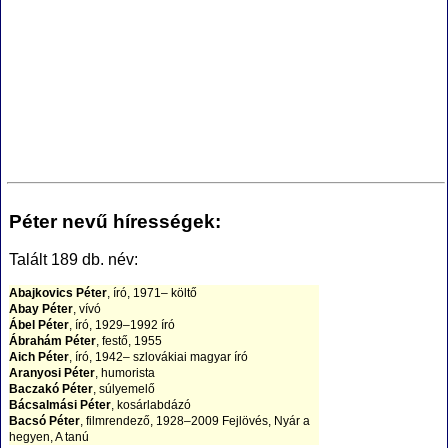
Péter nevű hírességek:
Talált 189 db. név:
Abajkovics Péter
, író, 1971– költő
Abay Péter
, vívó
Ábel Péter
, író, 1929–1992 író
Ábrahám Péter
, festő, 1955
Aich Péter
, író, 1942– szlovákiai magyar író
Aranyosi Péter
, humorista
Baczakó Péter
, súlyemelő
Bácsalmási Péter
, kosárlabdázó
Bacsó Péter
, filmrendező, 1928–2009 Fejlövés, Nyár a
hegyen, A tanú