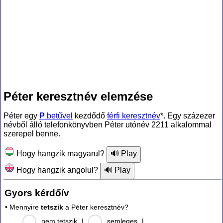
Péter keresztnév elemzése
Péter egy
P
betűvel
kezdődő
férfi keresztnév
*. Egy százezer
névből álló telefonkönyvben Péter utónév 2211 alkalommal
szerepel benne.
Hogy hangzik magyarul?
Hogy hangzik angolul?
Gyors kérdőív
• Mennyire
tetszik
a Péter keresztnév?
nem tetszik
|
semleges
|