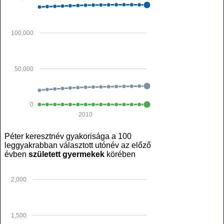
100,000
50,000
0
2010
Péter keresztnév gyakorisága a 100
leggyakrabban választott utónév az előző
évben
született gyermekek
körében
2,000
1,500