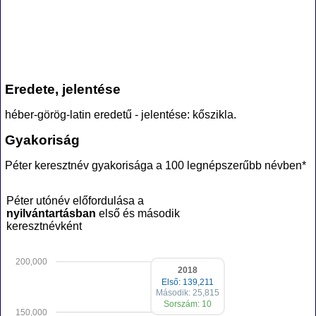
Eredete, jelentése
héber-görög-latin eredetű - jelentése: kőszikla.
Gyakoriság
Péter keresztnév gyakorisága a 100 legnépszerűbb névben*
Péter utónév előfordulása a
nyilvántartásban
első és második
keresztnévként
200,000
2018
Első: 139,211
Második: 25,815
Sorszám: 10
150,000