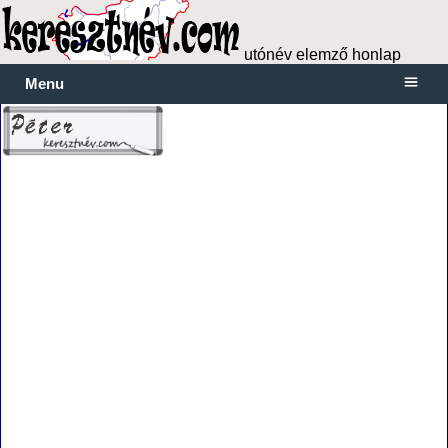
utónév elemző honlap
Menu