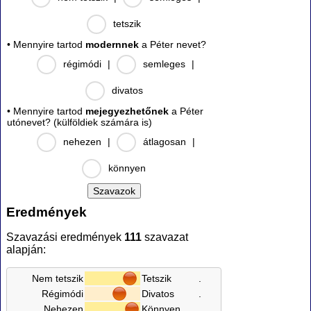
tetszik
• Mennyire tartod
modernnek
a Péter nevet?
régimódi
|
semleges
|
divatos
• Mennyire tartod
mejegyezhetőnek
a Péter
utónevet? (külföldiek számára is)
nehezen
|
átlagosan
|
könnyen
Eredmények
Szavazási eredmények
111
szavazat
alapján:
Nem tetszik
Tetszik
.
Régimódi
Divatos
.
Nehezen
Könnyen
.