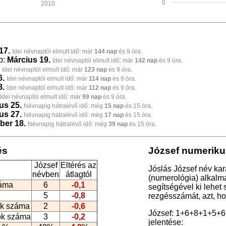
0
2010
17.
Idei névnaptól elmult idő: már
144 nap
és 9 óra.
p:
Március 19.
Idei névnaptól elmult idő: már
142 nap
és 9 óra.
Idei névnaptól elmult idő: már
123 nap
és 9 óra.
6.
Idei névnaptól elmult idő: már
114 nap
és 9 óra.
8.
Idei névnaptól elmult idő: már
112 nap
és 9 óra.
Idei névnaptól elmult idő: már
99 nap
és 9 óra.
us 25.
Névnapig hátralévő idő: még
15 nap
és 15 óra.
us 27.
Névnapig hátralévő idő: még
17 nap
és 15 óra.
ber 18.
Névnapig hátralévő idő: még
39 nap
és 15 óra.
és
József numeriku
József
Eltérés az
Jóslás József név kar
névben
átlagtól
(numerológia
) alkalm
záma
6
-0,1
segítségével ki lehet
5
-0,8
rezgésszámát, azt, h
k száma
2
-0,6
József: 1+6+8+1+5+6
ók száma
3
-0,2
jelentése: