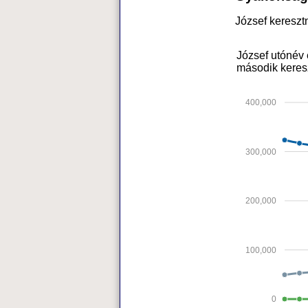
József keresz
József utónév 
második keres
400,000
300,000
200,000
100,000
0