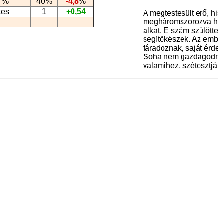
 %
40%
-4,8
%
tes
1
+0,54
A megtestesült erő, h
megháromszorozva hor
alkat. E szám szülött
segítőkészek. Az emb
fáradoznak, saját érd
Soha nem gazdagodna
valamihez, szétosztjá