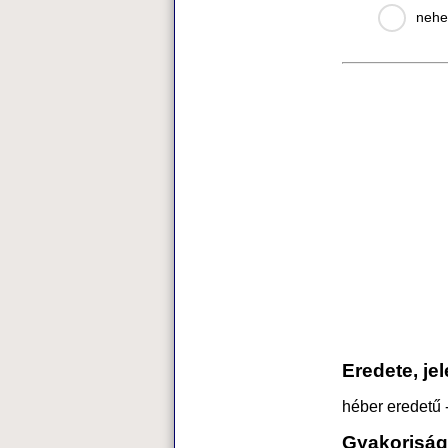
nehe
Eredete, je
héber eredetű -
Gyakoriság