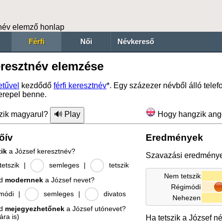
név elemző honlap
Férfi
Női
Névkereső
eresztnév elemzése
tűvel
kezdődő
férfi keresztnév
*. Egy százezer névből álló tel
erepel benne.
zik magyarul?
Hogy hangzik ang
őív
Eredmények
zik
a József keresztnév?
Szavazási eredmény
etszik
|
semleges
|
tetszik
Nem tetszik
od
modernnek
a József nevet?
Régimódi
módi
|
semleges
|
divatos
Nehezen
od
mejegyezhetőnek
a József utónevet?
ára is)
Ha tetszik a József n