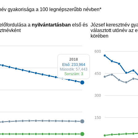
tnév gyakorisága a 100 legnépszerűbb névben*
előfordulása a
nyilvántartásban
első és
József keresztnév gy
ztnévként
választott utónév az
körében
600
2018
Első: 233,964
Második: 57,443
450
Sorszám: 3
300
150