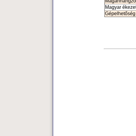
Magánhangzó
Magyar ékeze
Gépelhetőség