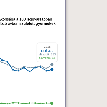
akorisága a 100 leggyakrabban
 előző évben
született gyermekek
2018
Első: 339
Második: 383
Sorszám: 44