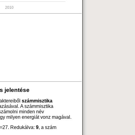
2010
s jelentése
aktereiből
számmisztika
azásával. A számmisztika
 számolni minden név
ogy milyen energiát vonz magával.
=27. Redukálva:
9
, a szám