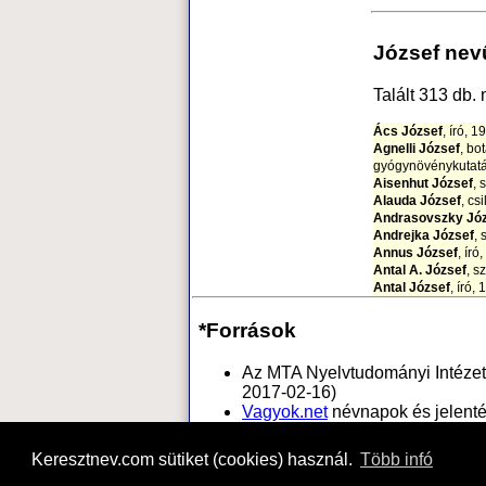
József nev
Talált 313 db. 
Ács József
, író, 1
Agnelli József
, bo
gyógynövénykutat
Aisenhut József
, 
Alauda József
, cs
Andrasovszky Jó
Andrejka József
,
Annus József
, ír
Antal A. József
, s
Antal József
, író,
karikaturista
Árendás József
, 
*Források
Arenstein József
,
Árkus József
, hum
Az MTA Nyelvtudományi Intézete
Asbóth József
, te
2017-02-16)
Babán József
, jé
Bábolnay József
,
Vagyok.net
névnapok és jelent
Bajza József
, író,
www.nyilvantarto.hu
Lakossági s
Bakó József
, író,
Keresztnev.com sütiket (cookies) használ.
Több infó
Bakos József
, fil
Baksai József
, fe