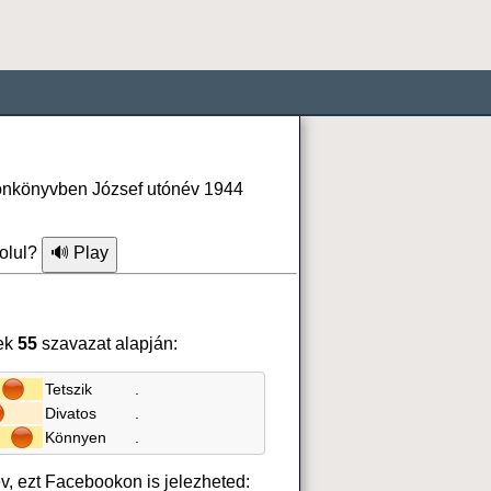
efonkönyvben József utónév 1944
olul?
ek
55
szavazat alapján:
Tetszik
.
Divatos
.
Könnyen
.
év, ezt Facebookon is jelezheted: