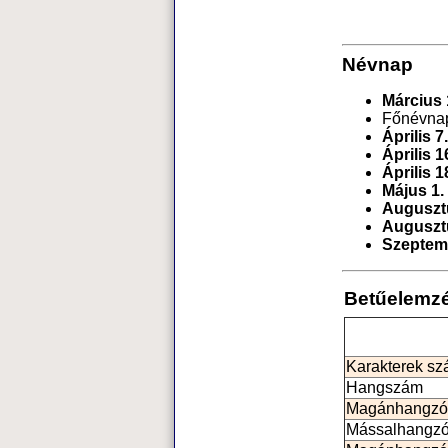
Névnap
Március 
Főnévna
Április 7.
Április 1
Április 1
Május 1.
Auguszt
Auguszt
Szeptem
Betűelemz
Karakterek s
Hangszám
Magánhangzó
Mássalhangz