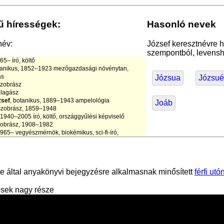
ű hírességek:
Hasonló nevek
név:
József keresztnévre h
szempontból, levensht
965– író, költő
tanikus, 1852–1923 mezőgazdasági növénytan,
ás
Józsua
Józsué
szobrász
illagász
zsef
, botanikus, 1889–1943 ampelológia
Joáb
 szobrász, 1859–1948
ó, 1940–2005 író, költő, országgyűlési képviselő
zobrász, 1908–1982
 1965– vegyészmérnök, biokémikus, sci-fi-író,
grafikus, 1946–
 matematikus
orista
 által anyakönyvi bejegyzésre alkalmasnak minősített
férfi ut
niszező
gkorongozó
 építész, 1886–1983 iparművész, magyar-amerikai
ések nagy része
 1804–1858 költő, színigazgató, kritikus
zámadatok, utónév statisztika
 1896–1962 író, költő, könyvtáros
ozófus, ?
© 2026 keresztnev.com •
kapcsolat
•
használati feltételek
stő, 1957