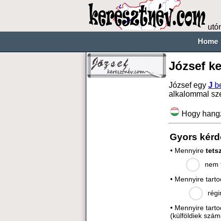
utó
Home
József k
József egy
J
be
alkalommal sz
Hogy hang
Gyors kérd
• Mennyire
tets
nem t
• Mennyire tart
régi
• Mennyire tart
(külföldiek szám