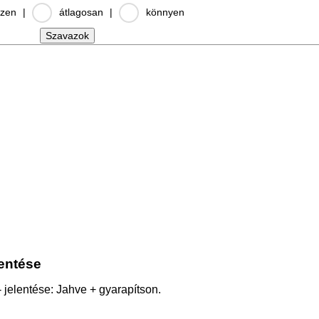
zen
|
átlagosan
|
könnyen
lentése
 jelentése: Jahve + gyarapítson.