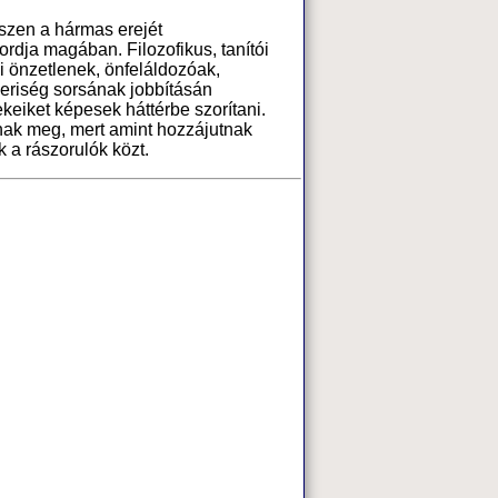
iszen a hármas erejét
dja magában. Filozofikus, tanítói
ei önzetlenek, önfeláldozóak,
eriség sorsának jobbításán
ekeiket képesek háttérbe szorítani.
k meg, mert amint hozzájutnak
k a rászorulók közt.