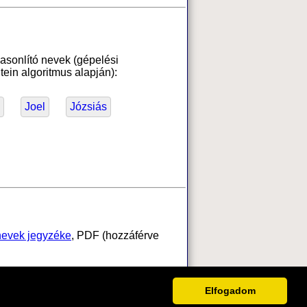
asonlító nevek (gépelési
ein algoritmus alapján):
Joel
Józsiás
ónevek jegyzéke
, PDF (hozzáférve
Elfogadom