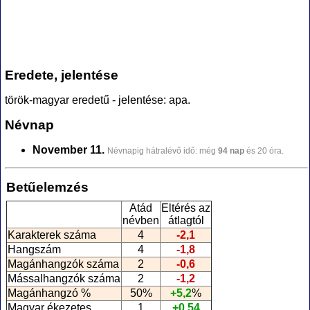
Eredete, jelentése
török-magyar eredetű - jelentése: apa.
Névnap
November 11.
Névnapig hátralévő idő: még
94 nap
és 20 óra.
Betűelemzés
Atád
Eltérés az
névben
átlagtól
Karakterek száma
4
-2,1
Hangszám
4
-1,8
Magánhangzók száma
2
-0,6
Mássalhangzók száma
2
-1,2
Magánhangzó %
50%
+5,2
%
Magyar ékezetes
1
+0,54