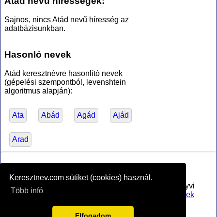
Atád nevű hírességek:
Sajnos, nincs Atád nevű híresség az
adatbázisunkban.
Hasonló nevek
Atád keresztnévre hasonlító nevek
(gépelési szempontból, levenshtein
algoritmus alapján):
Ata
Abád
Agád
Ajád
Arad
*Források
Keresztnev.com sütiket (cookies) használ.
Az MTA Nyelvtudományi Intézete által anyakönyvi
Több infó
bejegyzésre alkalmasnak minősített
férfi utónevek
jegyzéke
, PDF (hozzáférve 2017-02-16)
Vagyok.net
névnapok és jelentések nagy része
Elfogadom