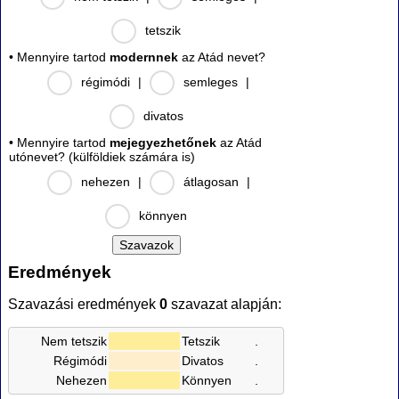
tetszik
• Mennyire tartod
modernnek
az Atád nevet?
régimódi
|
semleges
|
divatos
• Mennyire tartod
mejegyezhetőnek
az Atád
utónevet? (külföldiek számára is)
nehezen
|
átlagosan
|
könnyen
Eredmények
Szavazási eredmények
0
szavazat alapján:
Nem tetszik
Tetszik
.
Régimódi
Divatos
.
Nehezen
Könnyen
.