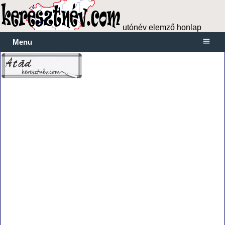
utónév elemző honlap
Menu