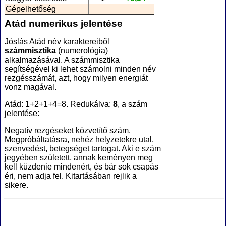
Gépelhetőség
Atád numerikus jelentése
Jóslás Atád név karaktereiből
számmisztika
(numerológia
)
alkalmazásával. A számmisztika
segítségével ki lehet számolni minden név
rezgésszámát, azt, hogy milyen energiát
vonz magával.
Atád: 1+2+1+4=8. Redukálva:
8
, a szám
jelentése:
Negatív rezgéseket közvetítő szám.
Megpróbáltatásra, nehéz helyzetekre utal,
szenvedést, betegséget tartogat. Aki e szám
jegyében született, annak keményen meg
kell küzdenie mindenért, és bár sok csapás
éri, nem adja fel. Kitartásában rejlik a
sikere.