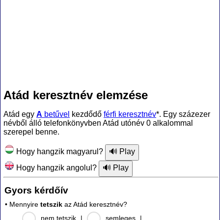
Atád keresztnév elemzése
Atád egy
A
betűvel
kezdődő
férfi keresztnév
*. Egy százezer
névből álló telefonkönyvben Atád utónév 0 alkalommal
szerepel benne.
Hogy hangzik magyarul?
Hogy hangzik angolul?
Gyors kérdőív
• Mennyire
tetszik
az Atád keresztnév?
nem tetszik
|
semleges
|