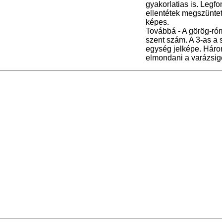
gyakorlatias is. Legfo
ellentétek megszüntet
képes.
Továbbá - A görög-róm
szent szám. A 3-as a 
egység jelképe. Három
elmondani a varázsig