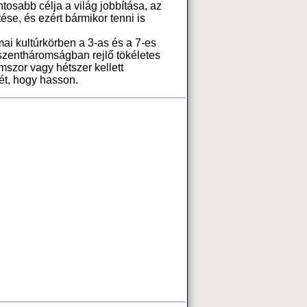
ntosabb célja a világ jobbítása, az
ése, és ezért bármikor tenni is
ai kultúrkörben a 3-as és a 7-es
szentháromságban rejlő tökéletes
szor vagy hétszer kellett
ét, hogy hasson.