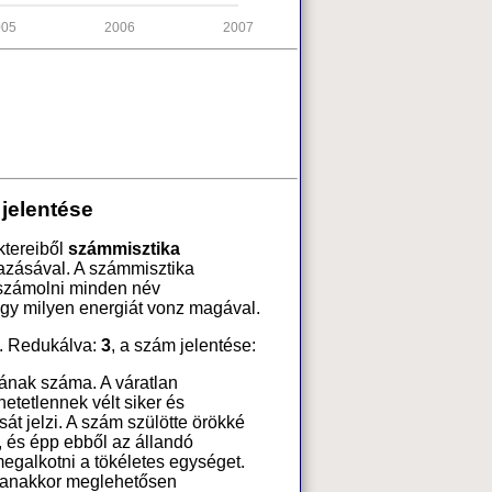
005
2006
2007
jelentése
ktereiből
számmisztika
azásával. A számmisztika
 számolni minden név
ogy milyen energiát vonz magával.
. Redukálva:
3
, a szám jelentése:
sának száma. A váratlan
etetlennek vélt siker és
t jelzi. A szám szülötte örökké
k, és épp ebből az állandó
egalkotni a tökéletes egységet.
gyanakkor meglehetősen