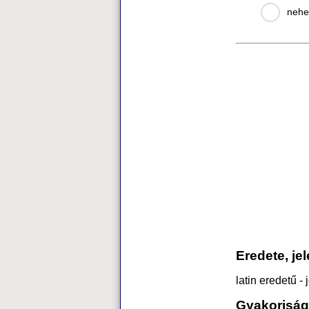
nehe
Eredete, je
latin eredetű -
Gyakoriság