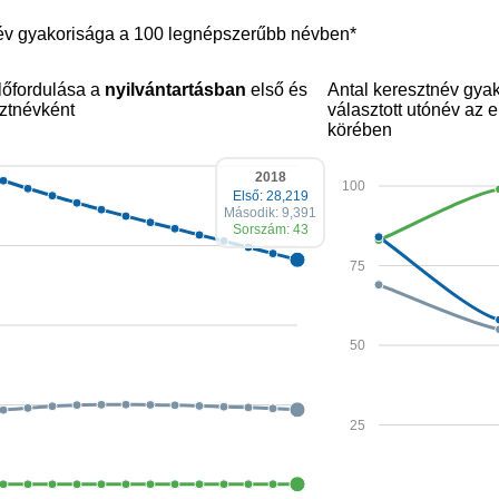
név gyakorisága a 100 legnépszerűbb névben*
lőfordulása a
nyilvántartásban
első és
Antal keresztnév gya
ztnévként
választott utónév az
körében
2018
100
Első: 28,219
Második: 9,391
Sorszám: 43
75
50
25