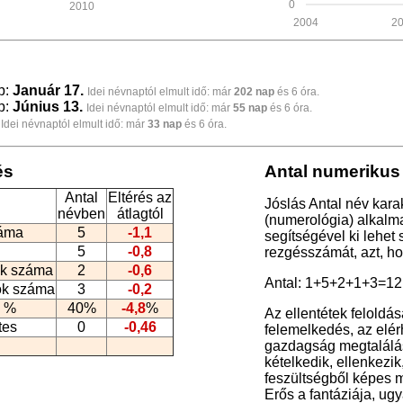
0
2010
2004
2
p:
Január 17.
Idei névnaptól elmult idő: már
202 nap
és 6 óra.
p:
Június 13.
Idei névnaptól elmult idő: már
55 nap
és 6 óra.
Idei névnaptól elmult idő: már
33 nap
és 6 óra.
és
Antal numerikus 
Antal
Eltérés az
Jóslás Antal név kara
névben
átlagtól
(numerológia
) alkalm
záma
5
-1,1
segítségével ki lehet
5
-0,8
rezgésszámát, azt, h
k száma
2
-0,6
Antal: 1+5+2+1+3=12
ók száma
3
-0,2
 %
40%
-4,8
%
Az ellentétek feloldá
tes
0
-0,46
felemelkedés, az elérh
gazdagság megtalálásá
kételkedik, ellenkezi
feszültségből képes m
Erős a fantáziája, u