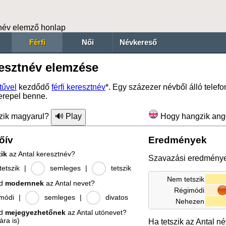
név elemző honlap
Férfi
Női
Névkereső
resztnév elemzése
tűvel
kezdődő
férfi keresztnév
*. Egy százezer névből álló tele
erepel benne.
zik magyarul?
Hogy hangzik ang
őív
Eredmények
zik
az Antal keresztnév?
Szavazási eredmény
etszik
|
semleges
|
tetszik
Nem tetszik
od
modernnek
az Antal nevet?
Régimódi
módi
|
semleges
|
divatos
Nehezen
od
mejegyezhetőnek
az Antal utónevet?
ára is)
Ha tetszik az Antal n