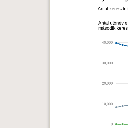
Antal kereszt
Antal utónév e
második keres
40,000
30,000
20,000
10,000
0