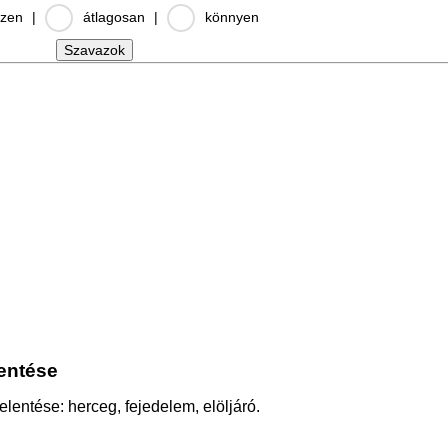
zen
|
átlagosan
|
könnyen
lentése
 jelentése: herceg, fejedelem, elöljáró.