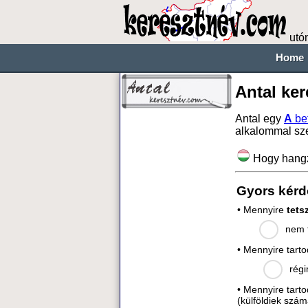
utó
Home
Antal ke
Antal egy
A
be
alkalommal sz
Hogy hang
Gyors kérd
• Mennyire
tets
nem t
• Mennyire tart
régi
• Mennyire tart
(külföldiek szám