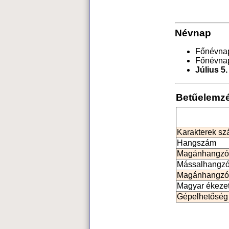
Névnap
Főnévna
Főnévna
Július 5.
Betűelemz
Karakterek s
Hangszám
Magánhangzó
Mássalhangz
Magánhangzó
Magyar ékeze
Gépelhetőség