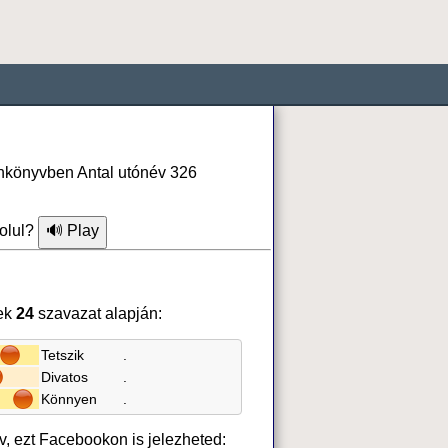
fonkönyvben Antal utónév 326
olul?
ek
24
szavazat alapján:
Tetszik
.
Divatos
.
Könnyen
.
év, ezt Facebookon is jelezheted: