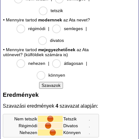
tetszik
• Mennyire tartod
modernnek
az Ata nevet?
régimódi
|
semleges
|
divatos
• Mennyire tartod
mejegyezhetőnek
az Ata
utónevet? (külföldiek számára is)
nehezen
|
átlagosan
|
könnyen
Eredmények
Szavazási eredmények
4
szavazat alapján:
Nem tetszik
Tetszik
.
Régimódi
Divatos
.
Nehezen
Könnyen
.