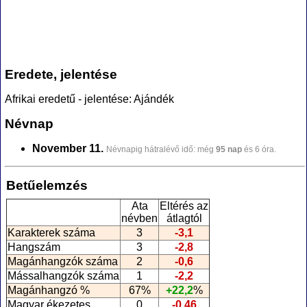
Eredete, jelentése
Afrikai eredetű - jelentése: Ajándék
Névnap
November 11.
Névnapig hátralévő idő: még
95 nap
és 6 óra.
Betűelemzés
Ata
Eltérés az
névben
átlagtól
Karakterek száma
3
-3,1
Hangszám
3
-2,8
Magánhangzók száma
2
-0,6
Mássalhangzók száma
1
-2,2
Magánhangzó %
67%
+22,2
%
Magyar ékezetes
0
-0,46