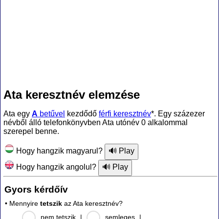
Ata keresztnév elemzése
Ata egy
A
betűvel
kezdődő
férfi keresztnév
*. Egy százezer
névből álló telefonkönyvben Ata utónév 0 alkalommal
szerepel benne.
Hogy hangzik magyarul?
Hogy hangzik angolul?
Gyors kérdőív
• Mennyire
tetszik
az Ata keresztnév?
nem tetszik
|
semleges
|