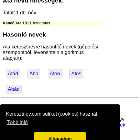
Ata nevű hírességek:
Talált 1 db. név:
Kandó Ata 1913
, fotográfus
Hasonló nevek
Ata keresztnévre hasonlító nevek (gépelési
szempontból, levenshtein algoritmus
alapján):
Atád
Aba
Aton
Atos
Abád
*Források
Keresztnev.com sütiket (cookies) használ.
Az MTA Nyelvtudományi Intézete által anyakönyvi
Több infó
bejegyzésre alkalmasnak minősített
férfi utónevek
jegyzéke
, PDF (hozzáférve 2017-02-16)
Vagyok.net
névnapok és jelentések nagy része
Elfogadom