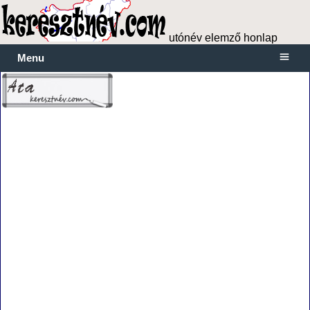
utónév elemző honlap
Menu