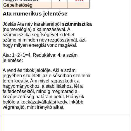
Gépelhetőség
Ata numerikus jelentése
Jóslás Ata név karaktereiből
számmisztika
(numerológia
) alkalmazásával. A
számmisztika segítségével ki lehet
számolni minden név rezgésszámát, azt,
hogy milyen energiát vonz magával.
Ata: 1+2+1=4. Redukálva:
4
, a szám
jelentése:
A rend és titkok jelölője. Aki e szám
jegyében született, az elsősorban szellemi
téren kreatív. Ám mivel ragaszkodik a
hagyományokhoz, a stabilitáshoz, fél a
felfedezésektől, mindig megmarad a
középszerűség határain belül. Hiányzik
belőle a kockázatvállalási kedv. Inkább
végrehajtó, mint irányító alkat.