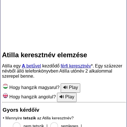
Atilla keresztnév elemzése
Atilla egy
A
betűvel
kezdődő
férfi keresztnév
*. Egy százezer
névből álló telefonkönyvben Atilla utónév 2 alkalommal
szerepel benne.
Hogy hangzik magyarul?
Hogy hangzik angolul?
Gyors kérdőív
• Mennyire
tetszik
az Atilla keresztnév?
nem tetszik
|
semleges
|