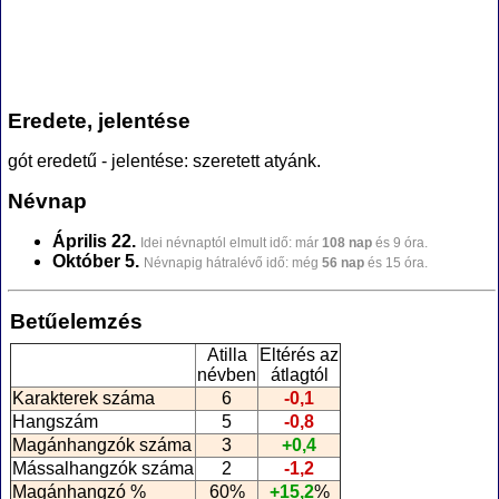
Eredete, jelentése
gót eredetű - jelentése: szeretett atyánk.
Névnap
Április 22.
Idei névnaptól elmult idő: már
108 nap
és 9 óra.
Október 5.
Névnapig hátralévő idő: még
56 nap
és 15 óra.
Betűelemzés
Atilla
Eltérés az
névben
átlagtól
Karakterek száma
6
-0,1
Hangszám
5
-0,8
Magánhangzók száma
3
+0,4
Mássalhangzók száma
2
-1,2
Magánhangzó %
60%
+15,2
%