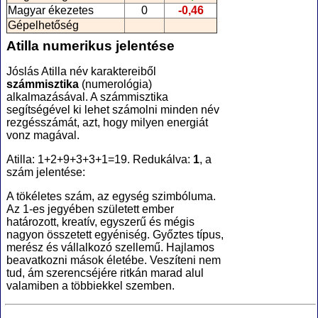
Magyar ékezetes
0
-0,46
Gépelhetőség
Atilla numerikus jelentése
Jóslás Atilla név karaktereiből
számmisztika
(numerológia
)
alkalmazásával. A számmisztika
segítségével ki lehet számolni minden név
rezgésszámát, azt, hogy milyen energiát
vonz magával.
Atilla: 1+2+9+3+3+1=19. Redukálva:
1
, a
szám jelentése:
A tökéletes szám, az egység szimbóluma.
Az 1-es jegyében született ember
határozott, kreatív, egyszerű és mégis
nagyon összetett egyéniség. Győztes típus,
merész és vállalkozó szellemű. Hajlamos
beavatkozni mások életébe. Veszíteni nem
tud, ám szerencséjére ritkán marad alul
valamiben a többiekkel szemben.