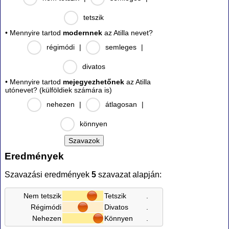
tetszik
• Mennyire tartod
modernnek
az Atilla nevet?
régimódi
|
semleges
|
divatos
• Mennyire tartod
mejegyezhetőnek
az Atilla
utónevet? (külföldiek számára is)
nehezen
|
átlagosan
|
könnyen
Eredmények
Szavazási eredmények
5
szavazat alapján:
Nem tetszik
Tetszik
.
Régimódi
Divatos
.
Nehezen
Könnyen
.