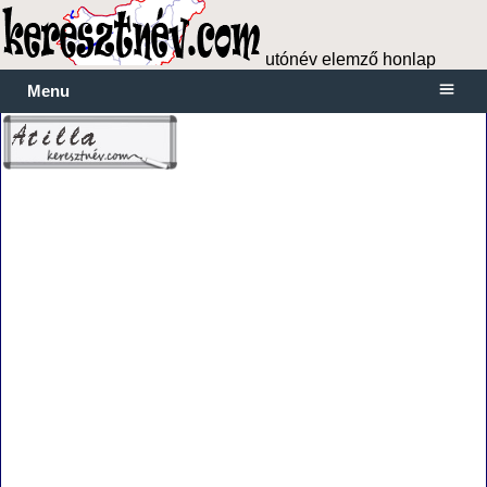
utónév elemző honlap
Menu