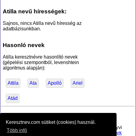
Atilla nevű hírességek:
Sajnos, nincs Atilla nevű híresség az
adatbázisunkban.
Hasonló nevek
Atilla keresztnévre hasonlító nevek
(gépelési szempontból, levenshtein
algoritmus alapján):
Attila
Ata
Apolló
Ariel
Atád
*Források
Keresztnev.com sütiket (cookies) használ.
Az MTA Nyelvtudományi Intézete által anyakönyvi
Több infó
bejegyzésre alkalmasnak minősített
férfi utónevek