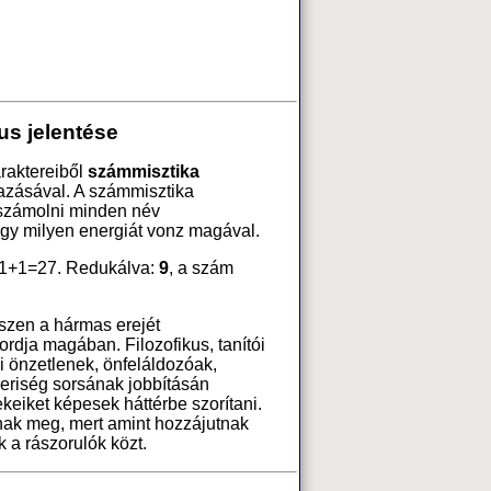
us jelentése
raktereiből
számmisztika
azásával. A számmisztika
 számolni minden név
ogy milyen energiát vonz magával.
1+1=27. Redukálva:
9
, a szám
iszen a hármas erejét
dja magában. Filozofikus, tanítói
ei önzetlenek, önfeláldozóak,
eriség sorsának jobbításán
ekeiket képesek háttérbe szorítani.
k meg, mert amint hozzájutnak
k a rászorulók közt.