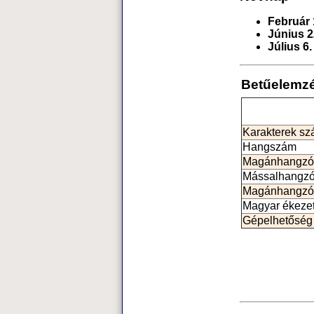
Február 
Június 2
Július 6.
Betűelemz
Karakterek s
Hangszám
Magánhangzó
Mássalhangz
Magánhangzó
Magyar ékeze
Gépelhetőség