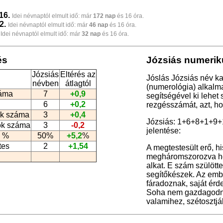
16.
Idei névnaptól elmult idő: már
172 nap
és 16 óra.
2.
Idei névnaptól elmult idő: már
46 nap
és 16 óra.
Idei névnaptól elmult idő: már
32 nap
és 16 óra.
és
Józsiás numerik
Józsiás
Eltérés az
Jóslás Józsiás név ka
névben
átlagtól
(numerológia
) alkalm
záma
7
+0,9
segítségével ki lehet
6
+0,2
rezgésszámát, azt, h
k száma
3
+0,4
Józsiás: 1+6+8+1+9+
ók száma
3
-0,2
jelentése:
 %
50%
+5,2
%
tes
2
+1,54
A megtestesült erő, h
megháromszorozva hor
alkat. E szám szülött
segítőkészek. Az emb
fáradoznak, saját érd
Soha nem gazdagodna
valamihez, szétosztjá