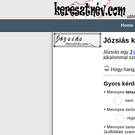
utó
Home
Józsiás 
Józsiás egy
J
b
alkalommal sz
Hogy hang
Gyors kérd
• Mennyire
tets
nem t
• Mennyire tart
régi
• Mennyire tart
(külföldiek szám