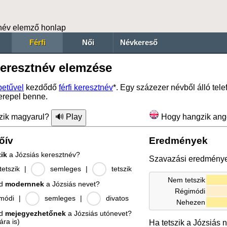
név elemző honlap
Férfi
Női
Névkereső
keresztnév elemzése
etűvel
kezdődő
férfi keresztnév
*. Egy százezer névből álló te
erepel benne.
zik magyarul?
Hogy hangzik ang
őív
Eredmények
zik
a Józsiás keresztnév?
Szavazási eredmény
etszik
|
semleges
|
tetszik
Nem tetszik
od
modernnek
a Józsiás nevet?
Régimódi
módi
|
semleges
|
divatos
Nehezen
od
mejegyezhetőnek
a Józsiás utónevet?
ára is)
Ha tetszik a Józsiás 