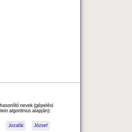
hasonlító nevek (gépelési
ein algoritmus alapján):
Jozafát
József