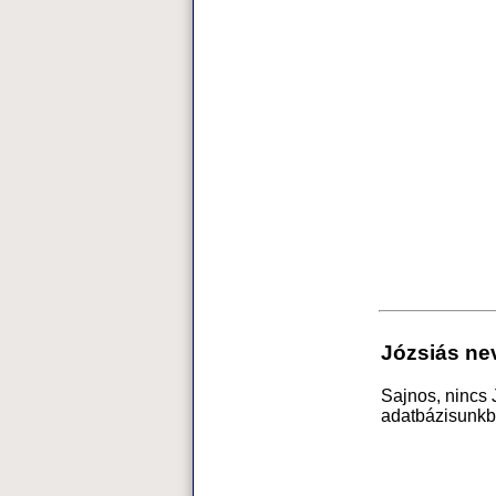
Józsiás ne
Sajnos, nincs 
adatbázisunkb