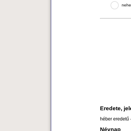
nehe
Eredete, je
héber eredetű 
Névnap