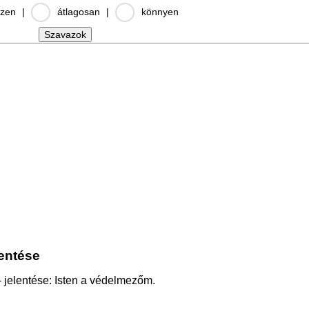
zen
|
átlagosan
|
könnyen
lentése
- jelentése: Isten a védelmezőm.