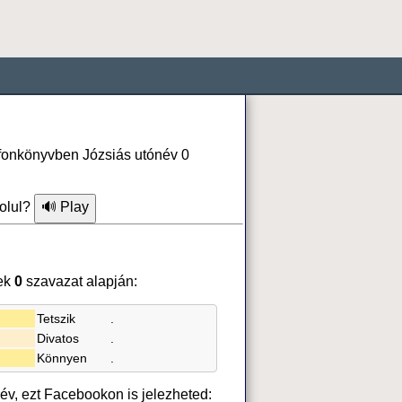
lefonkönyvben Józsiás utónév 0
olul?
ek
0
szavazat alapján:
Tetszik
.
Divatos
.
Könnyen
.
név, ezt Facebookon is jelezheted: