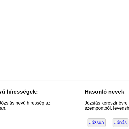
vű hírességek:
Hasonló nevek
Józsiás nevű híresség az
Józsiás keresztnévre 
an.
szempontból, levensht
Józsua
Jónás