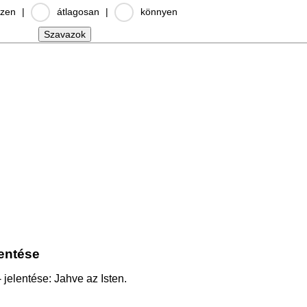
zen
|
átlagosan
|
könnyen
lentése
 jelentése: Jahve az Isten.