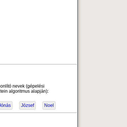
onlító nevek (gépelési
ein algoritmus alapján):
Jónás
József
Noel