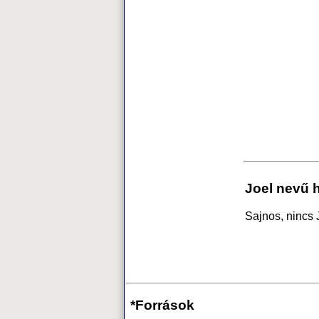
Joel nevű 
Sajnos, nincs 
*Források