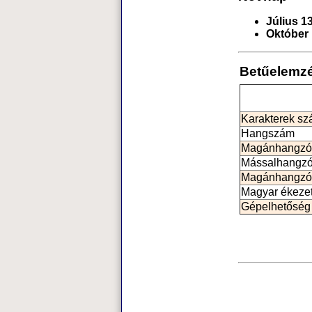
Július 13
Október 
Betűelemz
Karakterek s
Hangszám
Magánhangzó
Mássalhangz
Magánhangzó
Magyar ékeze
Gépelhetőség