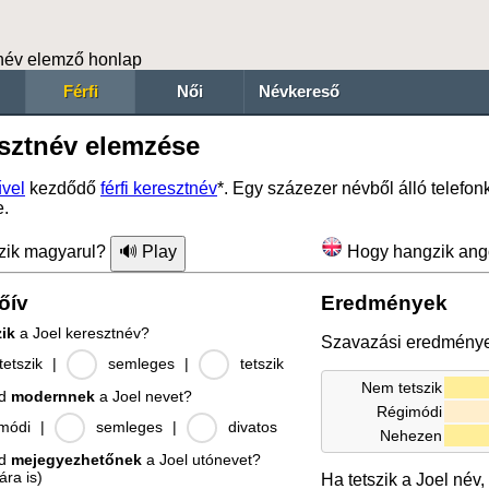
név elemző honlap
Férfi
Női
Névkereső
esztnév elemzése
vel
kezdődő
férfi keresztnév
*. Egy százezer névből álló telefo
e.
zik magyarul?
Hogy hangzik ang
őív
Eredmények
zik
a Joel keresztnév?
Szavazási eredmény
etszik
|
semleges
|
tetszik
Nem tetszik
od
modernnek
a Joel nevet?
Régimódi
módi
|
semleges
|
divatos
Nehezen
od
mejegyezhetőnek
a Joel utónevet?
ára is)
Ha tetszik a Joel név