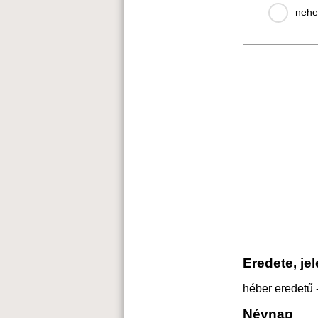
nehe
Eredete, je
héber eredetű -
Névnap