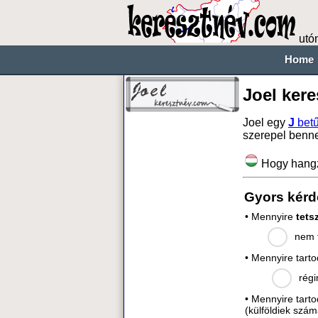
utó
Home
Joel ker
Joel egy
J
betű
szerepel benn
Hogy hang
Gyors kérd
• Mennyire
tets
nem t
• Mennyire tart
régi
• Mennyire tart
(külföldiek szám