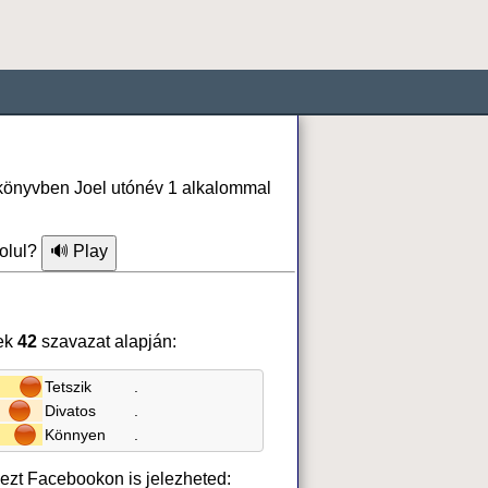
nkönyvben Joel utónév 1 alkalommal
olul?
ek
42
szavazat alapján:
Tetszik
.
Divatos
.
Könnyen
.
, ezt Facebookon is jelezheted: