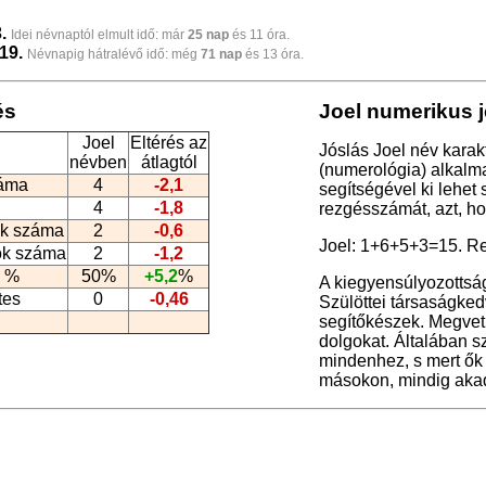
.
Idei névnaptól elmult idő: már
25 nap
és 11 óra.
19.
Névnapig hátralévő idő: még
71 nap
és 13 óra.
és
Joel numerikus j
Joel
Eltérés az
Jóslás Joel név karak
névben
átlagtól
(numerológia
) alkalm
záma
4
-2,1
segítségével ki lehet
4
-1,8
rezgésszámát, azt, h
k száma
2
-0,6
Joel: 1+6+5+3=15. R
ók száma
2
-1,2
 %
50%
+5,2
%
A kiegyensúlyozottság
tes
0
-0,46
Szülöttei társaságkedv
segítőkészek. Megveti
dolgokat. Általában 
mindenhez, s mert ők
másokon, mindig akad,