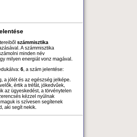
elentése
tereiből
számmisztika
azásával. A számmisztika
 számolni minden név
ogy milyen energiát vonz magával.
edukálva:
6
, a szám jelentése:
, a jólét és az egészség jelképe.
elők, értik a tréfát, jókedvűek,
k az ügyeskedést, a törvénytelen
szerencsés kézzel nyúlnak
 maguk is szívesen segítenek
 aki segít nekik.