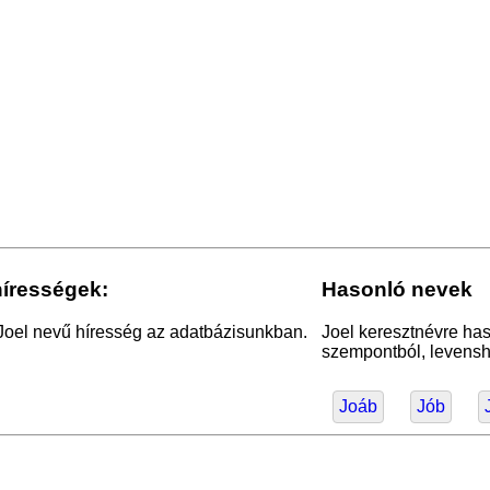
hírességek:
Hasonló nevek
Joel nevű híresség az adatbázisunkban.
Joel keresztnévre has
szempontból, levensht
Joáb
Jób