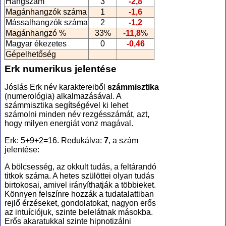
Hangszám
3
-2,8
Magánhangzók száma
1
-1,6
Mássalhangzók száma
2
-1,2
Magánhangzó %
33%
-11,8
%
Magyar ékezetes
0
-0,46
Gépelhetőség
Erk numerikus jelentése
Jóslás Erk név karaktereiből
számmisztika
(numerológia
) alkalmazásával. A
számmisztika segítségével ki lehet
számolni minden név rezgésszámát, azt,
hogy milyen energiát vonz magával.
Erk: 5+9+2=16. Redukálva:
7
, a szám
jelentése:
A bölcsesség, az okkult tudás, a feltárandó
titkok száma. A hetes szülöttei olyan tudás
birtokosai, amivel irányíthatják a többieket.
Könnyen felszínre hozzák a tudatalattiban
rejlő érzéseket, gondolatokat, nagyon erős
az intuíciójuk, szinte belelátnak másokba.
Erős akaratukkal szinte hipnotizálni