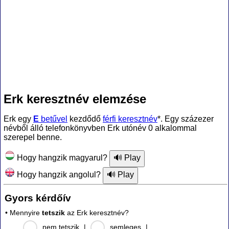
Erk keresztnév elemzése
Erk egy
E
betűvel
kezdődő
férfi keresztnév
*. Egy százezer
névből álló telefonkönyvben Erk utónév 0 alkalommal
szerepel benne.
Hogy hangzik magyarul?
Hogy hangzik angolul?
Gyors kérdőív
• Mennyire
tetszik
az Erk keresztnév?
nem tetszik
|
semleges
|