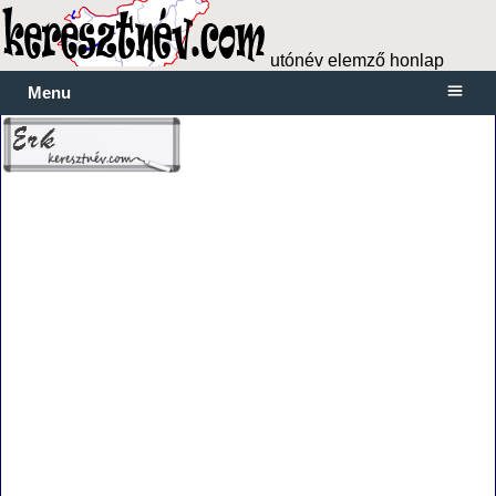
utónév elemző honlap
Menu