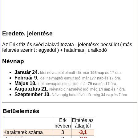
Eredete, jelentése
Az Erik fríz és svéd alakváltozata - jelentése: becsület ( más
feltevés szerint : egyedül ) + hatalmas ; uralkodó
Névnap
Január 24.
Idei névnaptól elmult idő: már
193 nap
és 17 óra.
Február 9.
Idei névnaptól elmult idő: már
177 nap
és 17 óra.
Május 18.
Idei névnaptól elmult idő: már
79 nap
és 17 óra.
Augusztus 21.
Névnapig hátralévő idő: még
14 nap
és 7 óra.
Szeptember 10.
Névnapig hátralévő idő: még
34 nap
és 7 óra.
Betűelemzés
Erk
Eltérés az
névben
átlagtól
Karakterek száma
3
-3,1