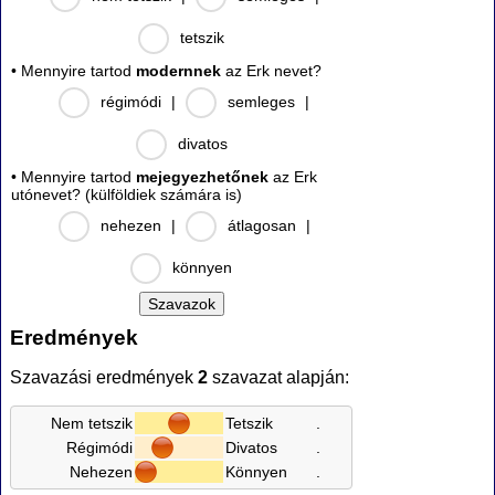
tetszik
• Mennyire tartod
modernnek
az Erk nevet?
régimódi
|
semleges
|
divatos
• Mennyire tartod
mejegyezhetőnek
az Erk
utónevet? (külföldiek számára is)
nehezen
|
átlagosan
|
könnyen
Eredmények
Szavazási eredmények
2
szavazat alapján:
Nem tetszik
Tetszik
.
Régimódi
Divatos
.
Nehezen
Könnyen
.