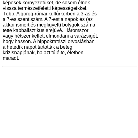
képesek környezetüket, de sosem élnek
vissza természetfeletti képességeikkel.
Több: A görög-római kultúrkörben a 3-as és
a 7-es szent szám. A 7-est a napok és (az
akkor ismert és megfigyelt) bolygók száma
tette kabbalisztikus erejűvé. Háromszor
vagy hétszer kellett elmondani a varázsigét,
hogy hasson. A hippokratészi orvoslásban
a hetedik napot tartották a beteg
krízisnapjának, ha azt túlélte, életben
maradt.