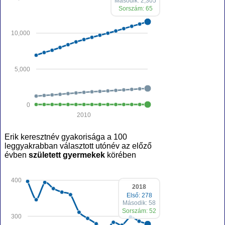
Második: 2,305
Sorszám: 65
10,000
5,000
0
2010
Erik keresztnév gyakorisága a 100
leggyakrabban választott utónév az előző
évben
született gyermekek
körében
400
2018
Első: 278
Második: 58
Sorszám: 52
300