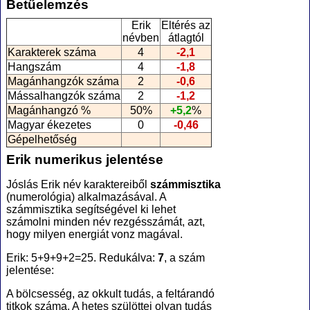
Betűelemzés
Erik
Eltérés az
névben
átlagtól
Karakterek száma
4
-2,1
Hangszám
4
-1,8
Magánhangzók száma
2
-0,6
Mássalhangzók száma
2
-1,2
Magánhangzó %
50%
+5,2
%
Magyar ékezetes
0
-0,46
Gépelhetőség
Erik numerikus jelentése
Jóslás Erik név karaktereiből
számmisztika
(numerológia
) alkalmazásával. A
számmisztika segítségével ki lehet
számolni minden név rezgésszámát, azt,
hogy milyen energiát vonz magával.
Erik: 5+9+9+2=25. Redukálva:
7
, a szám
jelentése:
A bölcsesség, az okkult tudás, a feltárandó
titkok száma. A hetes szülöttei olyan tudás