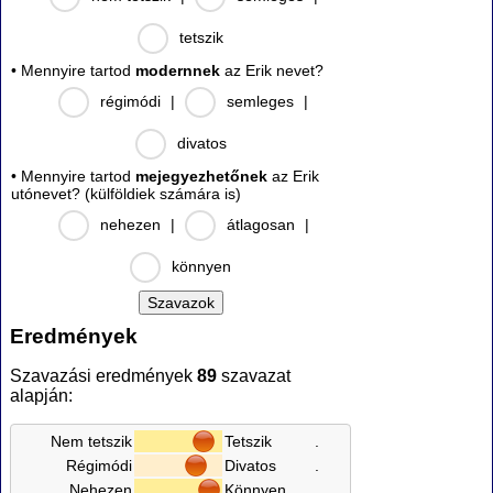
tetszik
• Mennyire tartod
modernnek
az Erik nevet?
régimódi
|
semleges
|
divatos
• Mennyire tartod
mejegyezhetőnek
az Erik
utónevet? (külföldiek számára is)
nehezen
|
átlagosan
|
könnyen
Eredmények
Szavazási eredmények
89
szavazat
alapján:
Nem tetszik
Tetszik
.
Régimódi
Divatos
.
Nehezen
Könnyen
.