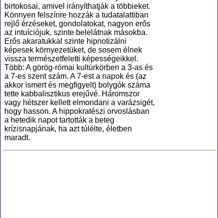
birtokosai, amivel irányíthatják a többieket.
Könnyen felszínre hozzák a tudatalattiban
rejlő érzéseket, gondolatokat, nagyon erős
az intuíciójuk, szinte belelátnak másokba.
Erős akaratukkal szinte hipnotizálni
képesek környezetüket, de sosem élnek
vissza természetfeletti képességeikkel.
Több: A görög-római kultúrkörben a 3-as és
a 7-es szent szám. A 7-est a napok és (az
akkor ismert és megfigyelt) bolygók száma
tette kabbalisztikus erejűvé. Háromszor
vagy hétszer kellett elmondani a varázsigét,
hogy hasson. A hippokratészi orvoslásban
a hetedik napot tartották a beteg
krízisnapjának, ha azt túlélte, életben
maradt.