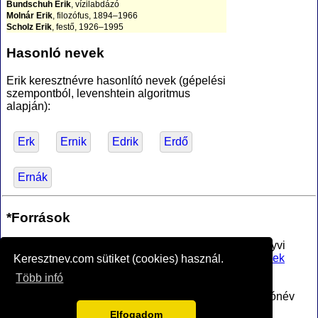
Bundschuh Erik
, vízilabdázó
Molnár Erik
, filozófus, 1894–1966
Scholz Erik
, festő, 1926–1995
Hasonló nevek
Erik keresztnévre hasonlító nevek (gépelési
szempontból, levenshtein algoritmus
alapján):
Erk
Ernik
Edrik
Erdő
Ernák
*Források
Az MTA Nyelvtudományi Intézete által anyakönyvi
bejegyzésre alkalmasnak minősített
férfi utónevek
Keresztnev.com sütiket (cookies) használ.
jegyzéke
, PDF (hozzáférve 2017-02-16)
Több infó
Vagyok.net
névnapok és jelentések nagy része
www.nyilvantarto.hu
Lakossági számadatok, utónév
statisztika
Elfogadom