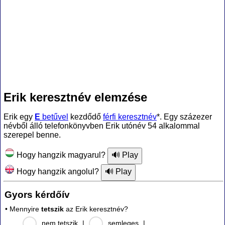
Erik keresztnév elemzése
Erik egy
E
betűvel
kezdődő
férfi keresztnév
*. Egy százezer
névből álló telefonkönyvben Erik utónév 54 alkalommal
szerepel benne.
Hogy hangzik magyarul?
Hogy hangzik angolul?
Gyors kérdőív
• Mennyire
tetszik
az Erik keresztnév?
nem tetszik
|
semleges
|