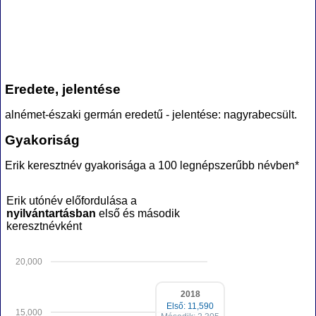
Eredete, jelentése
alnémet-északi germán eredetű - jelentése: nagyrabecsült.
Gyakoriság
Erik keresztnév gyakorisága a 100 legnépszerűbb névben*
Erik utónév előfordulása a
nyilvántartásban
első és második
keresztnévként
20,000
2018
Első: 11,590
15,000