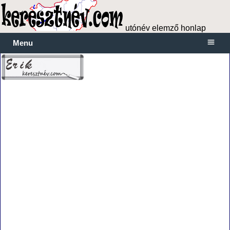
utónév elemző honlap
Menu