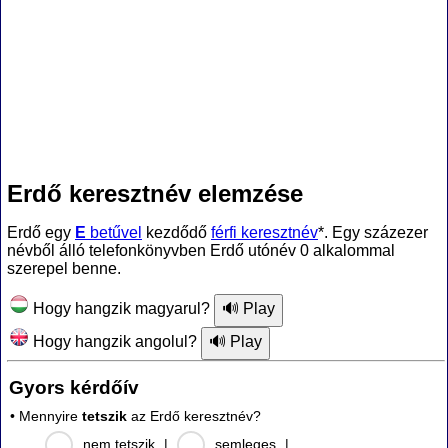
Erdő keresztnév elemzése
Erdő egy
E
betűvel
kezdődő
férfi keresztnév
*. Egy százezer
névből álló telefonkönyvben Erdő utónév 0 alkalommal
szerepel benne.
Hogy hangzik magyarul?
Hogy hangzik angolul?
Gyors kérdőív
• Mennyire
tetszik
az Erdő keresztnév?
nem tetszik
|
semleges
|