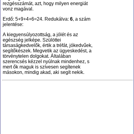
rezgésszámát, azt, hogy milyen energiát
vonz magával.
Erdő: 5+9+4+6=24. Redukálva:
6
, a szám
jelentése:
A kiegyensúlyozottság, a jólét és az
egészség jelképe. Szülöttei
társaságkedvelők, értik a tréfát, jókedvűek,
segítőkészek. Megvetik az ügyeskedést, a
törvénytelen dolgokat. Általában
szerencsés kézzel nyúlnak mindenhez, s
mert ők maguk is szívesen segítenek
másokon, mindig akad, aki segít nekik.