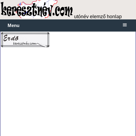
utónév elemző honlap
Menu