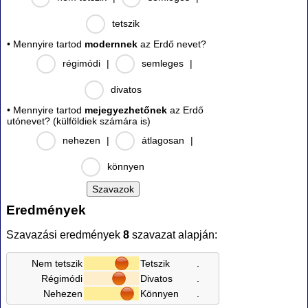
tetszik
• Mennyire tartod
modernnek
az Erdő nevet?
régimódi
|
semleges
|
divatos
• Mennyire tartod
mejegyezhetőnek
az Erdő
utónevet? (külföldiek számára is)
nehezen
|
átlagosan
|
könnyen
Eredmények
Szavazási eredmények
8
szavazat alapján:
Nem tetszik
Tetszik
.
Régimódi
Divatos
.
Nehezen
Könnyen
.