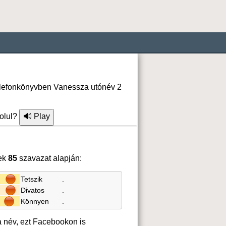
telefonkönyvben Vanessza utónév 2
olul?
ek
85
szavazat alapján:
Tetszik
.
Divatos
.
Könnyen
.
a név, ezt Facebookon is