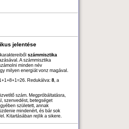
kus jelentése
karaktereiből
számmisztika
azásával. A számmisztika
 számolni minden név
ogy milyen energiát vonz magával.
1+1+8+1=26. Redukálva:
8
, a
özvetítő szám. Megpróbáltatásra,
l, szenvedést, betegséget
jegyében született, annak
zdenie mindenért, és bár sok
l. Kitartásában rejlik a sikere.