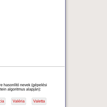
e hasonlító nevek (gépelési
ein algoritmus alapján):
cia
Valéria
Valetta