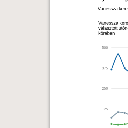
Vanessza kere
Vanessza kere
választott utó
körében
500
375
250
125