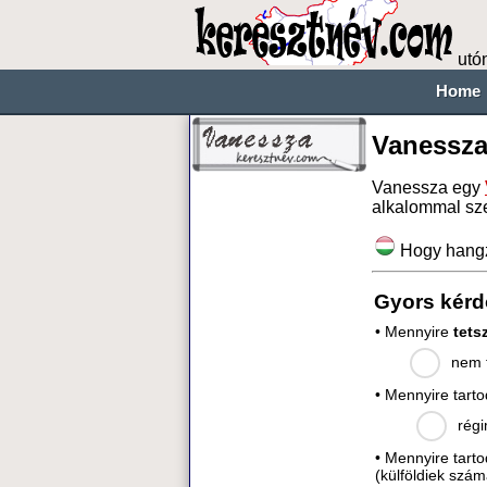
utó
Home
Vanessza
Vanessza egy
alkalommal sz
Hogy hang
Gyors kérd
• Mennyire
tets
nem t
• Mennyire tart
régi
• Mennyire tart
(külföldiek szám