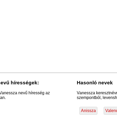
evű hírességek:
Hasonló nevek
 Vanessza nevű híresség az
Vanessza keresztnévr
an.
szempontból, levensht
Anissza
Valen