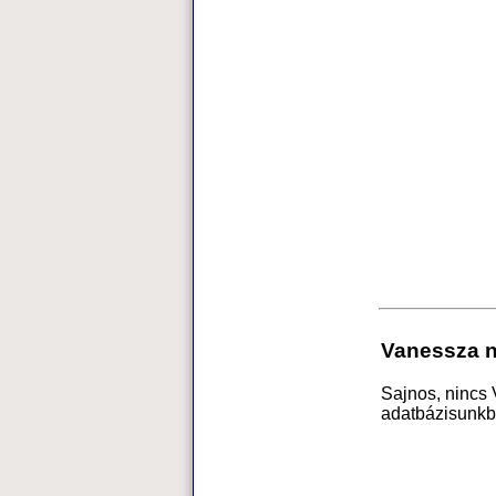
Vanessza n
Sajnos, nincs
adatbázisunkb