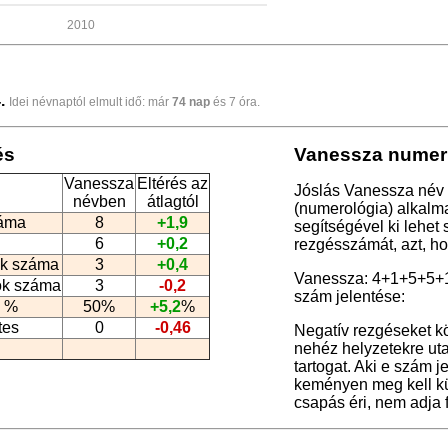
2010
.
Idei névnaptól elmult idő: már
74 nap
és 7 óra.
és
Vanessza numeri
Vanessza
Eltérés az
Jóslás Vanessza név 
névben
átlagtól
(numerológia
) alkalm
záma
8
+1,9
segítségével ki lehet
6
+0,2
rezgésszámát, azt, h
k száma
3
+0,4
Vanessza: 4+1+5+5+
ók száma
3
-0,2
szám jelentése:
 %
50%
+5,2
%
tes
0
-0,46
Negatív rezgéseket k
nehéz helyzetekre uta
tartogat. Aki e szám 
keményen meg kell kü
csapás éri, nem adja fe