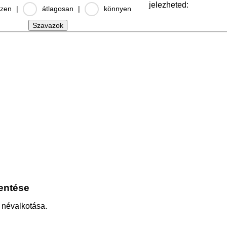
jelezheted:
zen
|
átlagosan
|
könnyen
lentése
 névalkotása.