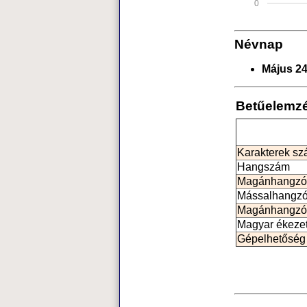
0
Névnap
Május 24
Betűelemz
Karakterek s
Hangszám
Magánhangzó
Mássalhangz
Magánhangzó
Magyar ékeze
Gépelhetőség