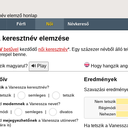
név elemző honlap
Férfi
Női
Névkereső
 keresztnév elemzése
V
betűvel
kezdődő
női keresztnév
*. Egy százezer névből álló 
erepel benne.
zik magyarul?
Hogy hangzik ang
őív
Eredmények
zik
a Vanessza keresztnév?
Szavazási eredmény
etszik
|
semleges
|
tetszik
Nem tetszik
od
modernnek
a Vanessza nevet?
Régimódi
módi
|
semleges
|
divatos
Nehezen
od
mejegyezhetőnek
a Vanessza utónevet?
ára is)
Ha tetszik a Vanessz