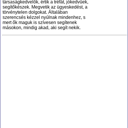
társaságkedvelők, értik a tréfát, jókedvűek,
segítőkészek. Megvetik az ügyeskedést, a
törvénytelen dolgokat. Általában
szerencsés kézzel nyúlnak mindenhez, s
mert ők maguk is szívesen segítenek
másokon, mindig akad, aki segít nekik.