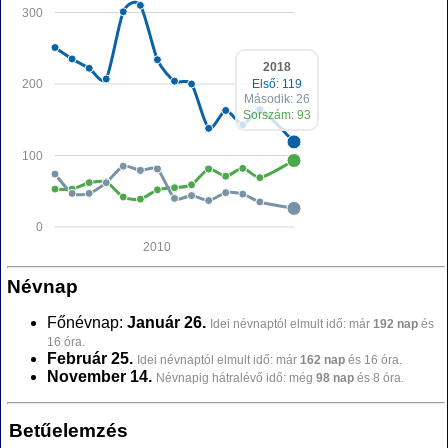
300
2018
200
Első: 119
Második: 26
Sorszám: 93
100
0
2010
Névnap
Főnévnap:
Január 26.
Idei névnaptól elmult idő: már
192 nap
és
16 óra.
Február 25.
Idei névnaptól elmult idő: már
162 nap
és 16 óra.
November 14.
Névnapig hátralévő idő: még
98 nap
és 8 óra.
Betűelemzés