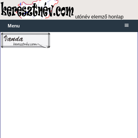
utónév elemző honlap
Menu