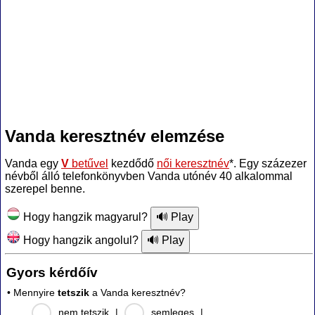
Vanda keresztnév elemzése
Vanda egy
V
betűvel
kezdődő
női keresztnév
*. Egy százezer
névből álló telefonkönyvben Vanda utónév 40 alkalommal
szerepel benne.
Hogy hangzik magyarul?
Hogy hangzik angolul?
Gyors kérdőív
• Mennyire
tetszik
a Vanda keresztnév?
nem tetszik
|
semleges
|