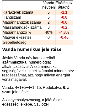
Vanda
Eltérés az
névben
átlagtól
Karakterek száma
5
-1,1
Hangszám
5
-0,8
Magánhangzók száma
2
-0,6
Mássalhangzók száma
3
-0,2
Magánhangzó %
40%
-4,8
%
Magyar ékezetes
0
-0,46
Gépelhetőség
Vanda numerikus jelentése
Jóslás Vanda név karaktereiből
számmisztika
(numerológia
)
alkalmazásával. A számmisztika
segítségével ki lehet számolni minden név
rezgésszámát, azt, hogy milyen energiát
vonz magával.
Vanda: 4+1+5+4+1=15. Redukálva:
6
, a
szám jelentése:
A kiegyensúlyozottság, a jólét és az
egészség jelképe. Szülöttei