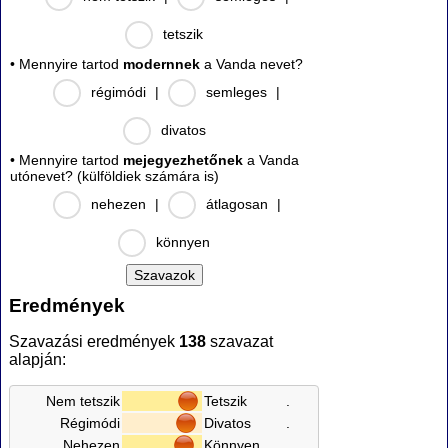
tetszik
• Mennyire tartod
modernnek
a Vanda nevet?
régimódi
|
semleges
|
divatos
• Mennyire tartod
mejegyezhetőnek
a Vanda
utónevet? (külföldiek számára is)
nehezen
|
átlagosan
|
könnyen
Eredmények
Szavazási eredmények
138
szavazat
alapján:
Nem tetszik
Tetszik
.
Régimódi
Divatos
.
Nehezen
Könnyen
.