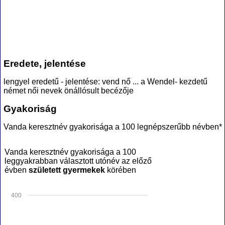
Eredete, jelentése
lengyel eredetű - jelentése: vend nő ... a Wendel- kezdetű
német női nevek önállósult becézője
Gyakoriság
Vanda keresztnév gyakorisága a 100 legnépszerűbb névben*
Vanda keresztnév gyakorisága a 100
leggyakrabban választott utónév az előző
évben
született gyermekek
körében
400