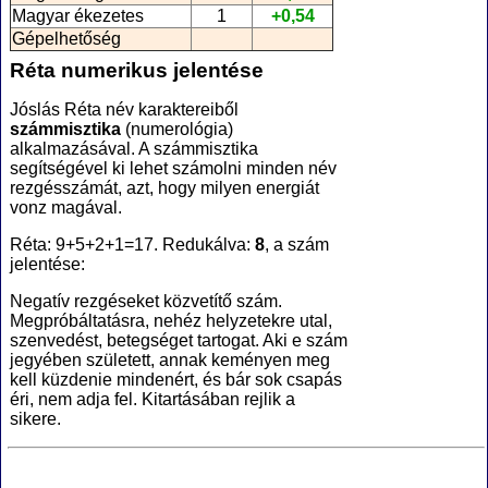
Magyar ékezetes
1
+0,54
Gépelhetőség
Réta numerikus jelentése
Jóslás Réta név karaktereiből
számmisztika
(numerológia
)
alkalmazásával. A számmisztika
segítségével ki lehet számolni minden név
rezgésszámát, azt, hogy milyen energiát
vonz magával.
Réta: 9+5+2+1=17. Redukálva:
8
, a szám
jelentése:
Negatív rezgéseket közvetítő szám.
Megpróbáltatásra, nehéz helyzetekre utal,
szenvedést, betegséget tartogat. Aki e szám
jegyében született, annak keményen meg
kell küzdenie mindenért, és bár sok csapás
éri, nem adja fel. Kitartásában rejlik a
sikere.