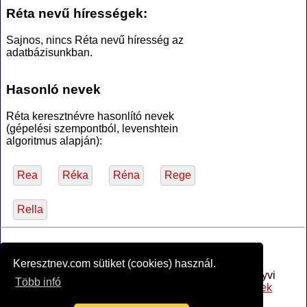
Réta nevű hírességek:
Sajnos, nincs Réta nevű híresség az
adatbázisunkban.
Hasonló nevek
Réta keresztnévre hasonlító nevek
(gépelési szempontból, levenshtein
algoritmus alapján):
Rea
Réka
Réna
Rege
Rella
*Források
Keresztnev.com sütiket (cookies) használ.
Az MTA Nyelvtudományi Intézete által anyakönyvi
Több infó
bejegyzésre alkalmasnak minősített
női utónevek
jegyzéke
, PDF (hozzáférve 2017-02-16)