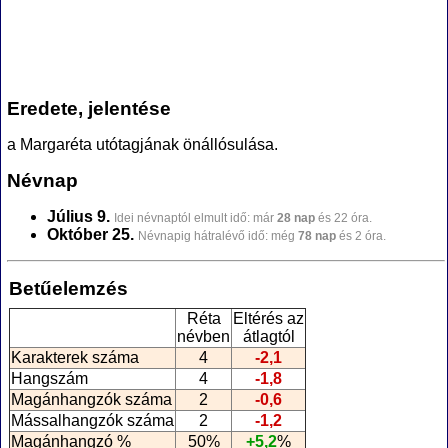
Eredete, jelentése
a Margaréta utótagjának önállósulása.
Névnap
Július 9.
Idei névnaptól elmult idő: már
28 nap
és 22 óra.
Október 25.
Névnapig hátralévő idő: még
78 nap
és 2 óra.
Betűelemzés
Réta
Eltérés az
névben
átlagtól
Karakterek száma
4
-2,1
Hangszám
4
-1,8
Magánhangzók száma
2
-0,6
Mássalhangzók száma
2
-1,2
Magánhangzó %
50%
+5,2
%