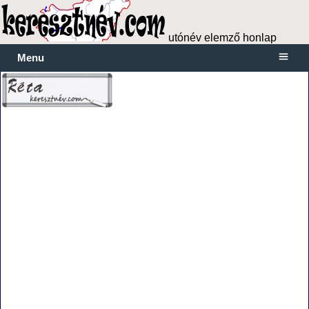
utónév elemző honlap
Menu