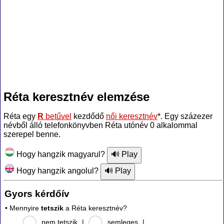
Réta keresztnév elemzése
Réta egy
R
betűvel
kezdődő
női keresztnév
*. Egy százezer
névből álló telefonkönyvben Réta utónév 0 alkalommal
szerepel benne.
Hogy hangzik magyarul?
Hogy hangzik angolul?
Gyors kérdőív
• Mennyire
tetszik
a Réta keresztnév?
nem tetszik
|
semleges
|