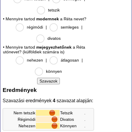
tetszik
• Mennyire tartod
modernnek
a Réta nevet?
régimódi
|
semleges
|
divatos
• Mennyire tartod
mejegyezhetőnek
a Réta
utónevet? (külföldiek számára is)
nehezen
|
átlagosan
|
könnyen
Eredmények
Szavazási eredmények
4
szavazat alapján:
Nem tetszik
Tetszik
.
Régimódi
Divatos
.
Nehezen
Könnyen
.