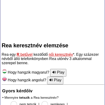
Rea keresztnév elemzése
Rea egy
R
betűvel
kezdődő
női keresztnév
*. Egy százezer
névből álló telefonkönyvben Rea utónév 3 alkalommal
szerepel benne.
Hogy hangzik magyarul?
Hogy hangzik angolul?
Gyors kérdőív
• Mennyire
tetszik
a Rea keresztnév?
nem tetszik
|
semleges
|