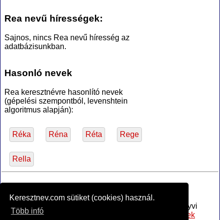
Rea nevű hírességek:
Sajnos, nincs Rea nevű híresség az
adatbázisunkban.
Hasonló nevek
Rea keresztnévre hasonlító nevek
(gépelési szempontból, levenshtein
algoritmus alapján):
Réka
Réna
Réta
Rege
Rella
*Források
Keresztnev.com sütiket (cookies) használ.
Az MTA Nyelvtudományi Intézete által anyakönyvi
Több infó
bejegyzésre alkalmasnak minősített
női utónevek