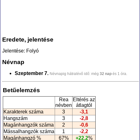
Eredete, jelentése
Jelentése: Folyó
Névnap
Szeptember 7.
Névnapig hátralévő idő: még
32 nap
és 1 óra.
Betűelemzés
Rea
Eltérés az
névben
átlagtól
Karakterek száma
3
-3,1
Hangszám
3
-2,8
Magánhangzók száma
2
-0,6
Mássalhangzók száma
1
-2,2
Magánhangzó %
67%
+22,2
%