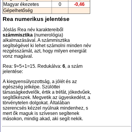
Magyar ékezetes
0
-0,46
Gépelhetőség
Rea numerikus jelentése
Jóslás Rea név karaktereiből
számmisztika
(numerológia
)
alkalmazásával. A számmisztika
segítségével ki lehet számolni minden név
rezgésszámát, azt, hogy milyen energiát
vonz magával.
Rea: 9+5+1=15. Redukálva:
6
, a szám
jelentése:
A kiegyensúlyozottság, a jólét és az
egészség jelképe. Szülöttei
társaságkedvelők, értik a tréfát, jókedvűek,
segítőkészek. Megvetik az ügyeskedést, a
törvénytelen dolgokat. Általában
szerencsés kézzel nyúlnak mindenhez, s
mert ők maguk is szívesen segítenek
másokon, mindig akad, aki segít nekik.