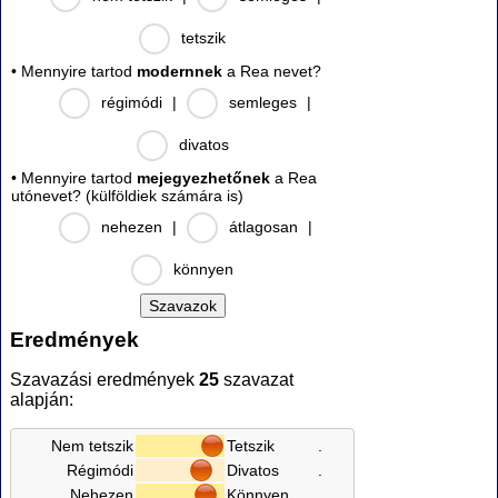
tetszik
• Mennyire tartod
modernnek
a Rea nevet?
régimódi
|
semleges
|
divatos
• Mennyire tartod
mejegyezhetőnek
a Rea
utónevet? (külföldiek számára is)
nehezen
|
átlagosan
|
könnyen
Eredmények
Szavazási eredmények
25
szavazat
alapján:
Nem tetszik
Tetszik
.
Régimódi
Divatos
.
Nehezen
Könnyen
.