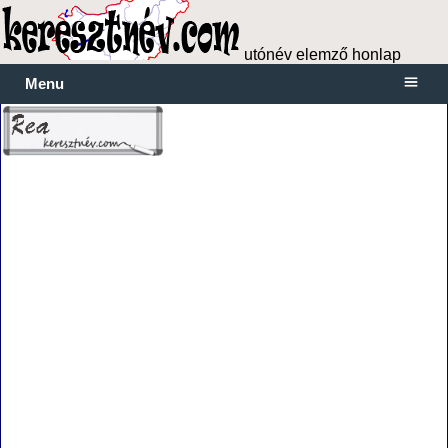
utónév elemző honlap
Menu