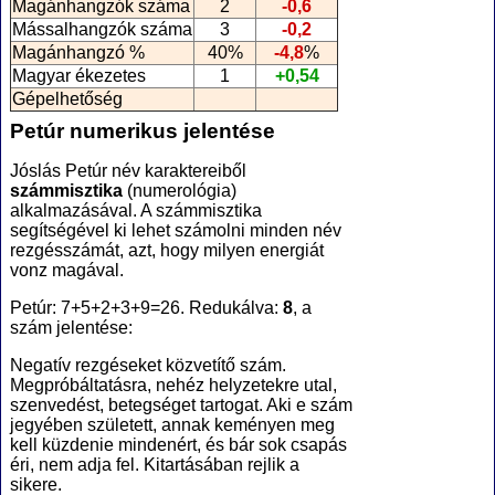
Magánhangzók száma
2
-0,6
Mássalhangzók száma
3
-0,2
Magánhangzó %
40%
-4,8
%
Magyar ékezetes
1
+0,54
Gépelhetőség
Petúr numerikus jelentése
Jóslás Petúr név karaktereiből
számmisztika
(numerológia
)
alkalmazásával. A számmisztika
segítségével ki lehet számolni minden név
rezgésszámát, azt, hogy milyen energiát
vonz magával.
Petúr: 7+5+2+3+9=26. Redukálva:
8
, a
szám jelentése:
Negatív rezgéseket közvetítő szám.
Megpróbáltatásra, nehéz helyzetekre utal,
szenvedést, betegséget tartogat. Aki e szám
jegyében született, annak keményen meg
kell küzdenie mindenért, és bár sok csapás
éri, nem adja fel. Kitartásában rejlik a
sikere.