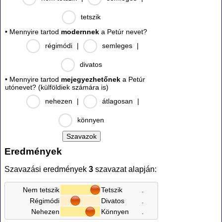
tetszik
• Mennyire tartod
modernnek
a Petúr nevet?
régimódi
|
semleges
|
divatos
• Mennyire tartod
mejegyezhetőnek
a Petúr
utónevet? (külföldiek számára is)
nehezen
|
átlagosan
|
könnyen
Eredmények
Szavazási eredmények
3
szavazat alapján:
Nem tetszik
Tetszik
.
Régimódi
Divatos
.
Nehezen
Könnyen
.