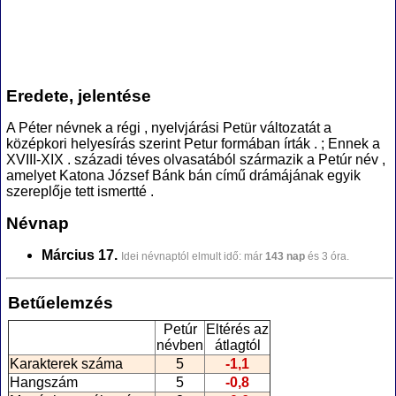
Eredete, jelentése
A Péter névnek a régi , nyelvjárási Petür változatát a
középkori helyesírás szerint Petur formában írták . ; Ennek a
XVIII-XIX . századi téves olvasatából származik a Petúr név ,
amelyet Katona József Bánk bán című drámájának egyik
szereplője tett ismertté .
Névnap
Március 17.
Idei névnaptól elmult idő: már
143 nap
és 3 óra.
Betűelemzés
Petúr
Eltérés az
névben
átlagtól
Karakterek száma
5
-1,1
Hangszám
5
-0,8