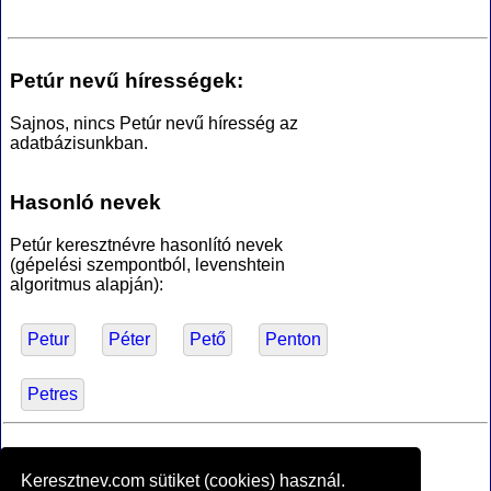
Petúr nevű hírességek:
Sajnos, nincs Petúr nevű híresség az
adatbázisunkban.
Hasonló nevek
Petúr keresztnévre hasonlító nevek
(gépelési szempontból, levenshtein
algoritmus alapján):
Petur
Péter
Pető
Penton
Petres
*Források
Keresztnev.com sütiket (cookies) használ.