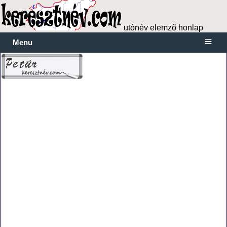
utónév elemző honlap
Menu