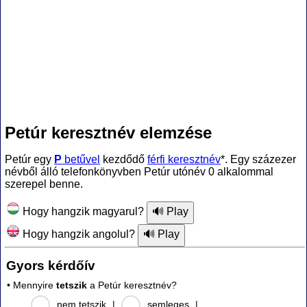
Petúr keresztnév elemzése
Petúr egy
P
betűvel
kezdődő
férfi keresztnév
*. Egy százezer
névből álló telefonkönyvben Petúr utónév 0 alkalommal
szerepel benne.
Hogy hangzik magyarul?
Hogy hangzik angolul?
Gyors kérdőív
• Mennyire
tetszik
a Petúr keresztnév?
nem tetszik
|
semleges
|