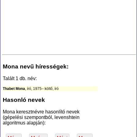
Mona nevű hírességek:
Talált 1 db. név:
Thabet Mona
, író, 1975– költő, író
Hasonló nevek
Mona keresztnévre hasonlító nevek
(gépelési szempontból, levenshtein
algoritmus alapján):