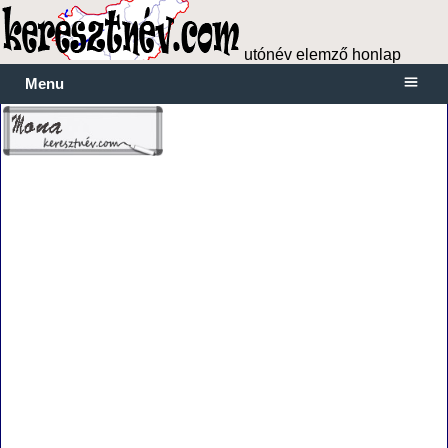
utónév elemző honlap
Menu