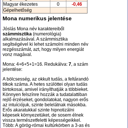
Magyar ékezetes
0
-0,46
Gépelhetőség
Mona numerikus jelentése
Jóslás Mona név karaktereiből
számmisztika
(numerológia
)
alkalmazásával. A számmisztika
segítségével ki lehet számolni minden név
rezgésszámát, azt, hogy milyen energiát
vonz magával.
Mona: 4+6+5+1=16. Redukálva:
7
, a szám
jelentése:
A bölcsesség, az okkult tudás, a feltárandó
titkok száma. A hetes szülöttei olyan tudás
birtokosai, amivel irányíthatják a többieket.
Könnyen felszínre hozzák a tudatalattiban
rejlő érzéseket, gondolatokat, nagyon erős
az intuíciójuk, szinte belelátnak másokba.
Erős akaratukkal szinte hipnotizálni
képesek környezetüket, de sosem élnek
vissza természetfeletti képességeikkel.
Több: A görög-római kultúrkörben a 3-as és