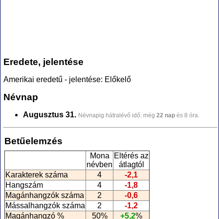
Eredete, jelentése
Amerikai eredetű - jelentése: Előkelő
Névnap
Augusztus 31.
Névnapig hátralévő idő: még
22 nap
és 8 óra.
Betűelemzés
Mona
Eltérés az
névben
átlagtól
Karakterek száma
4
-2,1
Hangszám
4
-1,8
Magánhangzók száma
2
-0,6
Mássalhangzók száma
2
-1,2
Magánhangzó %
50%
+5,2
%