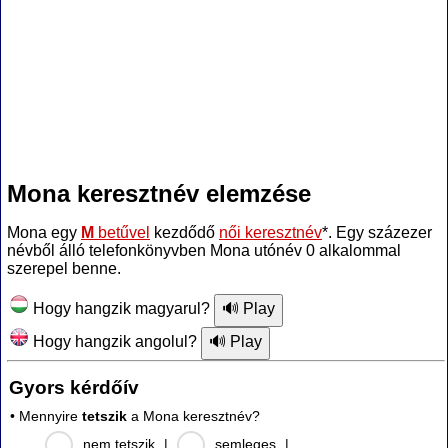
Mona keresztnév elemzése
Mona egy
M
betűvel
kezdődő
női keresztnév
*. Egy százezer
névből álló telefonkönyvben Mona utónév 0 alkalommal
szerepel benne.
Hogy hangzik magyarul?
Hogy hangzik angolul?
Gyors kérdőív
• Mennyire
tetszik
a Mona keresztnév?
nem tetszik
|
semleges
|