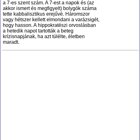
a 7-es szent szám. A 7-est a napok és (az
akkor ismert és megfigyelt) bolygók száma
tette kabbalisztikus erejűvé. Háromszor
vagy hétszer kellett elmondani a varázsigét,
hogy hasson. A hippokratészi orvoslásban
a hetedik napot tartották a beteg
krízisnapjának, ha azt túlélte, életben
maradt.