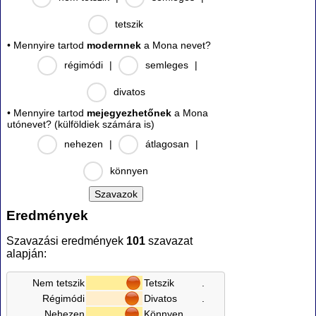
tetszik
• Mennyire tartod
modernnek
a Mona nevet?
régimódi
|
semleges
|
divatos
• Mennyire tartod
mejegyezhetőnek
a Mona
utónevet? (külföldiek számára is)
nehezen
|
átlagosan
|
könnyen
Eredmények
Szavazási eredmények
101
szavazat
alapján:
Nem tetszik
Tetszik
.
Régimódi
Divatos
.
Nehezen
Könnyen
.