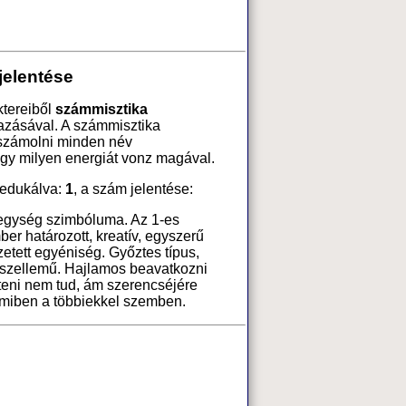
jelentése
ktereiből
számmisztika
azásával. A számmisztika
 számolni minden név
ogy milyen energiát vonz magával.
edukálva:
1
, a szám jelentése:
 egység szimbóluma. Az 1-es
ber határozott, kreatív, egyszerű
tett egyéniség. Győztes típus,
 szellemű. Hajlamos beavatkozni
teni nem tud, ám szerencséjére
amiben a többiekkel szemben.