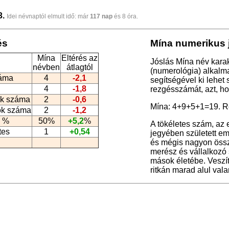
3.
Idei névnaptól elmult idő: már
117 nap
és 8 óra.
és
Mína numerikus 
Mína
Eltérés az
Jóslás Mína név kara
névben
átlagtól
(numerológia
) alkalm
záma
4
-2,1
segítségével ki lehet
4
-1,8
rezgésszámát, azt, h
k száma
2
-0,6
Mína: 4+9+5+1=19. R
ók száma
2
-1,2
 %
50%
+5,2
%
A tökéletes szám, az
tes
1
+0,54
jegyében született em
és mégis nagyon össze
merész és vállalkozó
mások életébe. Veszí
ritkán marad alul val