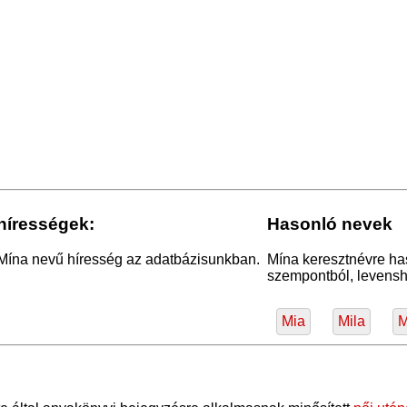
hírességek:
Hasonló nevek
 Mína nevű híresség az adatbázisunkban.
Mína keresztnévre ha
szempontból, levensht
Mia
Mila
M