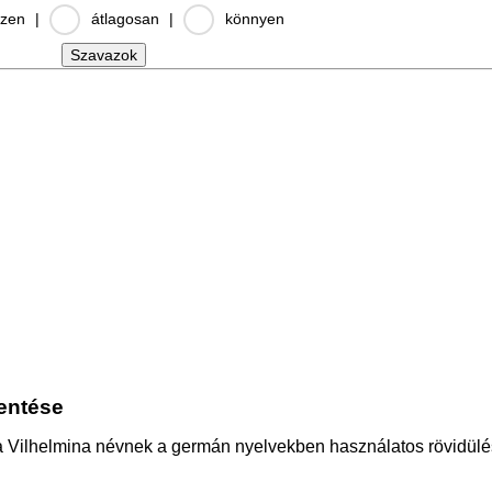
zen
|
átlagosan
|
könnyen
lentése
a Vilhelmina névnek a germán nyelvekben használatos rövidül