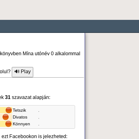
fonkönyvben Mína utónév 0 alkalommal
olul?
ek
31
szavazat alapján:
Tetszik
.
Divatos
.
Könnyen
.
, ezt Facebookon is jelezheted: