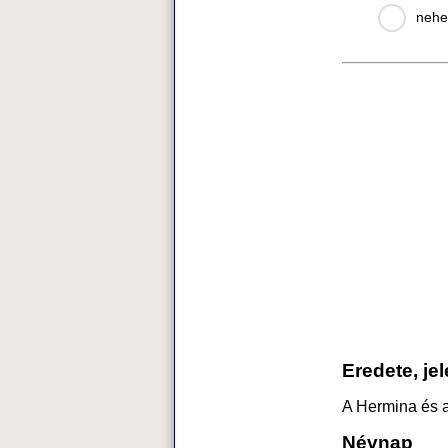
nehe
Eredete, je
A Hermina és 
Névnap