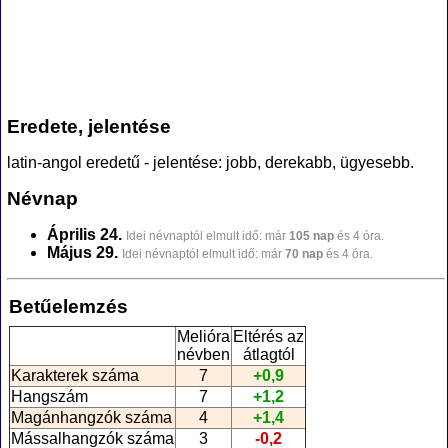
Eredete, jelentése
latin-angol eredetű - jelentése: jobb, derekabb, ügyesebb.
Névnap
Április 24.
Idei névnaptól elmult idő: már
105 nap
és 4 óra.
Május 29.
Idei névnaptól elmult idő: már
70 nap
és 4 óra.
Betűelemzés
Melióra
Eltérés az
névben
átlagtól
Karakterek száma
7
+0,9
Hangszám
7
+1,2
Magánhangzók száma
4
+1,4
Mássalhangzók száma
3
-0,2