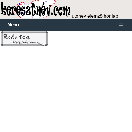
utónév elemző honlap
Menu