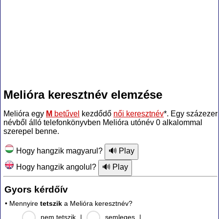
Melióra keresztnév elemzése
Melióra egy
M
betűvel
kezdődő
női keresztnév
*. Egy százezer
névből álló telefonkönyvben Melióra utónév 0 alkalommal
szerepel benne.
Hogy hangzik magyarul?
Hogy hangzik angolul?
Gyors kérdőív
• Mennyire
tetszik
a Melióra keresztnév?
nem tetszik
|
semleges
|