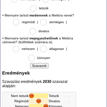
tetszik
• Mennyire tartod
modernnek
a Melióra nevet?
régimódi
|
semleges
|
divatos
• Mennyire tartod
mejegyezhetőnek
a Melióra
utónevet? (külföldiek számára is)
nehezen
|
átlagosan
|
könnyen
Eredmények
Szavazási eredmények
2030
szavazat
alapján:
Nem tetszik
Tetszik
.
Régimódi
Divatos
.
Nehezen
Könnyen
.