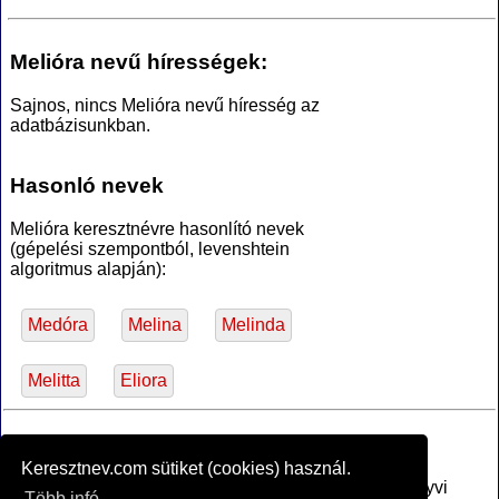
Melióra nevű hírességek:
Sajnos, nincs Melióra nevű híresség az
adatbázisunkban.
Hasonló nevek
Melióra keresztnévre hasonlító nevek
(gépelési szempontból, levenshtein
algoritmus alapján):
Medóra
Melina
Melinda
Melitta
Eliora
*Források
Keresztnev.com sütiket (cookies) használ.
Az MTA Nyelvtudományi Intézete által anyakönyvi
Több infó