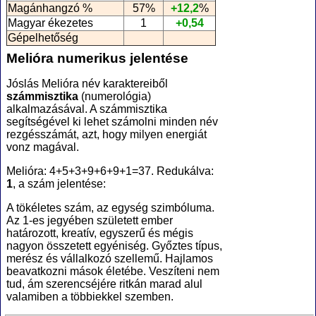
Magánhangzó %
57%
+12,2
%
Magyar ékezetes
1
+0,54
Gépelhetőség
Melióra numerikus jelentése
Jóslás Melióra név karaktereiből
számmisztika
(numerológia
)
alkalmazásával. A számmisztika
segítségével ki lehet számolni minden név
rezgésszámát, azt, hogy milyen energiát
vonz magával.
Melióra: 4+5+3+9+6+9+1=37. Redukálva:
1
, a szám jelentése:
A tökéletes szám, az egység szimbóluma.
Az 1-es jegyében született ember
határozott, kreatív, egyszerű és mégis
nagyon összetett egyéniség. Győztes típus,
merész és vállalkozó szellemű. Hajlamos
beavatkozni mások életébe. Veszíteni nem
tud, ám szerencséjére ritkán marad alul
valamiben a többiekkel szemben.