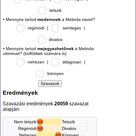
tetszik
• Mennyire tartod
modernnek
a Melinda nevet?
régimódi
|
semleges
|
divatos
• Mennyire tartod
mejegyezhetőnek
a Melinda
utónevet? (külföldiek számára is)
nehezen
|
átlagosan
|
könnyen
Eredmények
Szavazási eredmények
20059
szavazat
alapján:
Nem tetszik
Tetszik
.
Régimódi
Divatos
.
Nehezen
Könnyen
.