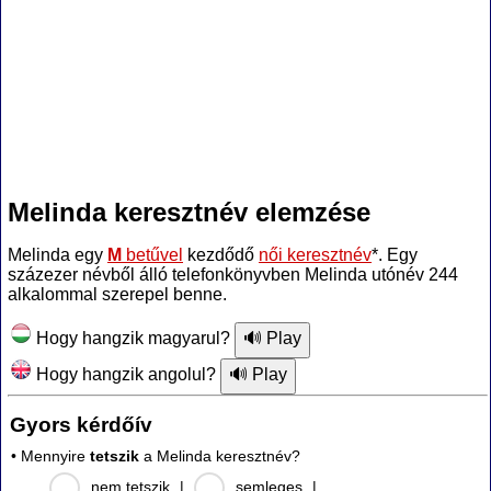
Melinda keresztnév elemzése
Melinda egy
M
betűvel
kezdődő
női keresztnév
*. Egy
százezer névből álló telefonkönyvben Melinda utónév 244
alkalommal szerepel benne.
Hogy hangzik magyarul?
Hogy hangzik angolul?
Gyors kérdőív
• Mennyire
tetszik
a Melinda keresztnév?
nem tetszik
|
semleges
|