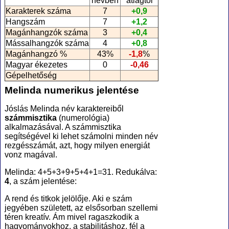
névben
átlagtól
Karakterek száma
7
+0,9
Hangszám
7
+1,2
Magánhangzók száma
3
+0,4
Mássalhangzók száma
4
+0,8
Magánhangzó %
43%
-1,8
%
Magyar ékezetes
0
-0,46
Gépelhetőség
Melinda numerikus jelentése
Jóslás Melinda név karaktereiből
számmisztika
(numerológia
)
alkalmazásával. A számmisztika
segítségével ki lehet számolni minden név
rezgésszámát, azt, hogy milyen energiát
vonz magával.
Melinda: 4+5+3+9+5+4+1=31. Redukálva:
4
, a szám jelentése:
A rend és titkok jelölője. Aki e szám
jegyében született, az elsősorban szellemi
téren kreatív. Ám mivel ragaszkodik a
hagyományokhoz, a stabilitáshoz, fél a