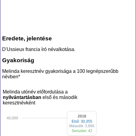
Eredete, jelentése
D'Ussieux francia író névalkotása.
Gyakoriság
Melinda keresztnév gyakorisága a 100 legnépszerűbb
névben*
Melinda utónév előfordulása a
nyilvántartásban
első és második
keresztnévként
2018
40,000
Első: 30,355
Második: 3,966
Sorszám: 42