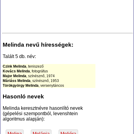
Melinda nevű hírességek:
Talált 5 db. név:
Czink Melinda
, teniszező
Kovács Melinda
, fotográfus
Major Melinda
, színésznő, 1974
Máriáss Melinda
, színésznő, 1953
Törökgyörgy Melinda
, versenytáncos
Hasonló nevek
Melinda keresztnévre hasonlító nevek
(gépelési szempontból, levenshtein
algoritmus alapján):
Melina
Melánia
Melióra