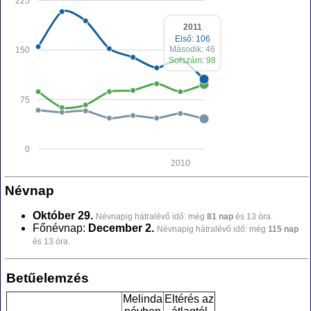
225
2011
Első: 106
Második: 46
150
Sorszám: 98
75
0
2010
Névnap
Október 29.
Névnapig hátralévő idő: még
81 nap
és 13 óra.
Főnévnap:
December 2.
Névnapig hátralévő idő: még
115 nap
és 13 óra.
Betűelemzés
Melinda
Eltérés az