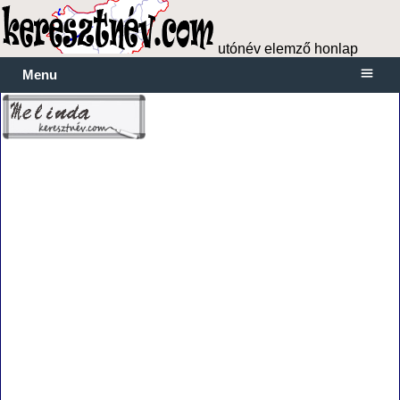
utónév elemző honlap
Menu