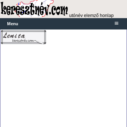
utónév elemző honlap
Menu