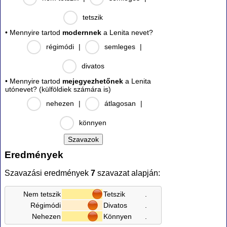
tetszik
• Mennyire tartod
modernnek
a Lenita nevet?
régimódi
|
semleges
|
divatos
• Mennyire tartod
mejegyezhetőnek
a Lenita
utónevet? (külföldiek számára is)
nehezen
|
átlagosan
|
könnyen
Eredmények
Szavazási eredmények
7
szavazat alapján:
Nem tetszik
Tetszik
.
Régimódi
Divatos
.
Nehezen
Könnyen
.