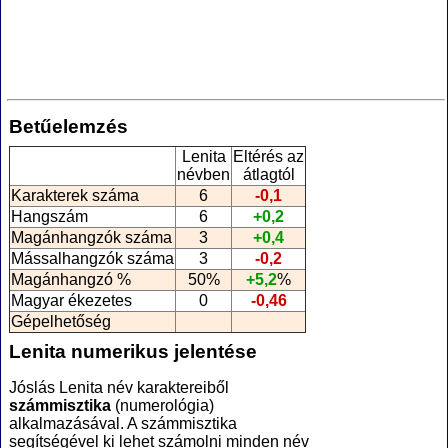
Betűelemzés
Lenita
Eltérés az
névben
átlagtól
Karakterek száma
6
-0,1
Hangszám
6
+0,2
Magánhangzók száma
3
+0,4
Mássalhangzók száma
3
-0,2
Magánhangzó %
50%
+5,2
%
Magyar ékezetes
0
-0,46
Gépelhetőség
Lenita numerikus jelentése
Jóslás Lenita név karaktereiből
számmisztika
(numerológia
)
alkalmazásával. A számmisztika
segítségével ki lehet számolni minden név