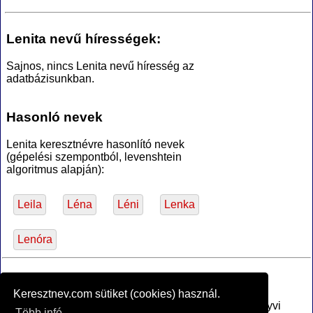
Lenita nevű hírességek:
Sajnos, nincs Lenita nevű híresség az
adatbázisunkban.
Hasonló nevek
Lenita keresztnévre hasonlító nevek
(gépelési szempontból, levenshtein
algoritmus alapján):
Leila
Léna
Léni
Lenka
Lenóra
*Források
Keresztnev.com sütiket (cookies) használ.
Az MTA Nyelvtudományi Intézete által anyakönyvi
Több infó