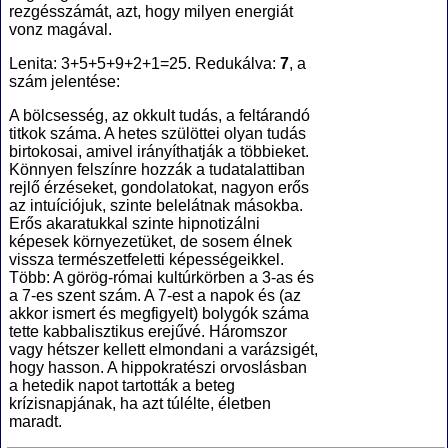
rezgésszámát, azt, hogy milyen energiát
vonz magával.
Lenita: 3+5+5+9+2+1=25. Redukálva:
7
, a
szám jelentése:
A bölcsesség, az okkult tudás, a feltárandó
titkok száma. A hetes szülöttei olyan tudás
birtokosai, amivel irányíthatják a többieket.
Könnyen felszínre hozzák a tudatalattiban
rejlő érzéseket, gondolatokat, nagyon erős
az intuíciójuk, szinte belelátnak másokba.
Erős akaratukkal szinte hipnotizálni
képesek környezetüket, de sosem élnek
vissza természetfeletti képességeikkel.
Több: A görög-római kultúrkörben a 3-as és
a 7-es szent szám. A 7-est a napok és (az
akkor ismert és megfigyelt) bolygók száma
tette kabbalisztikus erejűvé. Háromszor
vagy hétszer kellett elmondani a varázsigét,
hogy hasson. A hippokratészi orvoslásban
a hetedik napot tartották a beteg
krízisnapjának, ha azt túlélte, életben
maradt.