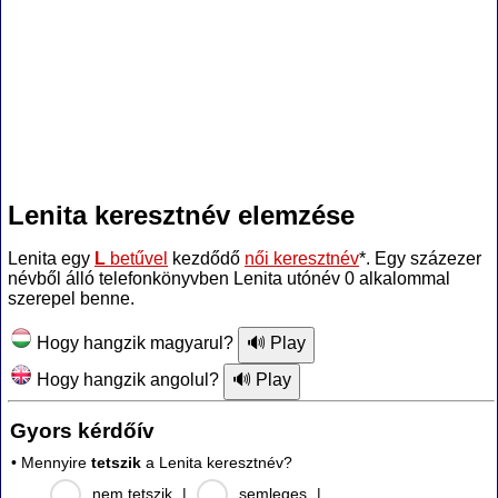
Lenita keresztnév elemzése
Lenita egy
L
betűvel
kezdődő
női keresztnév
*. Egy százezer
névből álló telefonkönyvben Lenita utónév 0 alkalommal
szerepel benne.
Hogy hangzik magyarul?
Hogy hangzik angolul?
Gyors kérdőív
• Mennyire
tetszik
a Lenita keresztnév?
nem tetszik
|
semleges
|