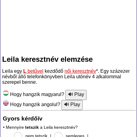
Leila keresztnév elemzése
Leila egy
L
betűvel
kezdődő
női keresztnév
*. Egy százezer
névből álló telefonkönyvben Leila utónév 4 alkalommal
szerepel benne.
Hogy hangzik magyarul?
Hogy hangzik angolul?
Gyors kérdőív
• Mennyire
tetszik
a Leila keresztnév?
nem tetszik
|
semleges
|