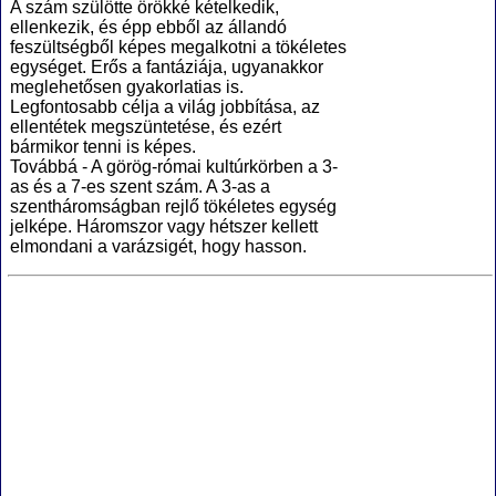
A szám szülötte örökké kételkedik,
ellenkezik, és épp ebből az állandó
feszültségből képes megalkotni a tökéletes
egységet. Erős a fantáziája, ugyanakkor
meglehetősen gyakorlatias is.
Legfontosabb célja a világ jobbítása, az
ellentétek megszüntetése, és ezért
bármikor tenni is képes.
Továbbá - A görög-római kultúrkörben a 3-
as és a 7-es szent szám. A 3-as a
szentháromságban rejlő tökéletes egység
jelképe. Háromszor vagy hétszer kellett
elmondani a varázsigét, hogy hasson.