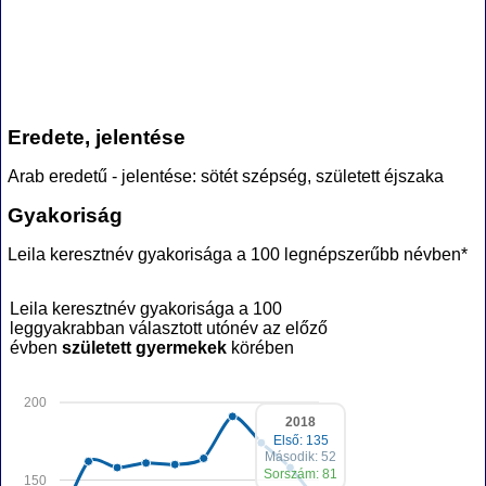
Eredete, jelentése
Arab eredetű - jelentése: sötét szépség, született éjszaka
Gyakoriság
Leila keresztnév gyakorisága a 100 legnépszerűbb névben*
Leila keresztnév gyakorisága a 100
leggyakrabban választott utónév az előző
évben
született gyermekek
körében
200
2018
Első: 135
Második: 52
Sorszám: 81
150