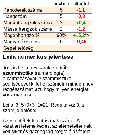
névben
átlagtól
Karakterek száma
5
-1,1
Hangszám
5
-0,8
Magánhangzók száma
3
+0,4
Mássalhangzók száma
2
-1,2
Magánhangzó %
60%
+15,2
%
Magyar ékezetes
0
-0,46
Gépelhetőség
Leila numerikus jelentése
Jóslás Leila név karaktereiből
számmisztika
(numerológia
)
alkalmazásával. A számmisztika
segítségével ki lehet számolni minden név
rezgésszámát, azt, hogy milyen energiát
vonz magával.
Leila: 3+5+9+3+1=21. Redukálva:
3
, a
szám jelentése:
Az ellentétek feloldásának száma. A
váratlan felemelkedés, az elérhetetlennek
vélt siker és gazdagság megtalálását jelzi.