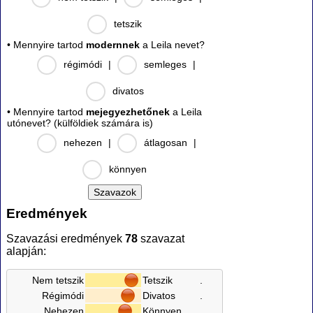
tetszik
• Mennyire tartod
modernnek
a Leila nevet?
régimódi
|
semleges
|
divatos
• Mennyire tartod
mejegyezhetőnek
a Leila
utónevet? (külföldiek számára is)
nehezen
|
átlagosan
|
könnyen
Eredmények
Szavazási eredmények
78
szavazat
alapján:
Nem tetszik
Tetszik
.
Régimódi
Divatos
.
Nehezen
Könnyen
.