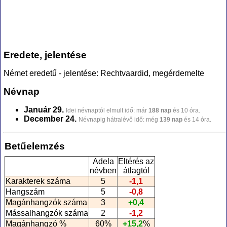
Eredete, jelentése
Német eredetű - jelentése: Rechtvaardid, megérdemelte
Névnap
Január 29.
Idei névnaptól elmult idő: már
188 nap
és 10 óra.
December 24.
Névnapig hátralévő idő: még
139 nap
és 14 óra.
Betűelemzés
Adela
Eltérés az
névben
átlagtól
Karakterek száma
5
-1,1
Hangszám
5
-0,8
Magánhangzók száma
3
+0,4
Mássalhangzók száma
2
-1,2
Magánhangzó %
60%
+15,2
%