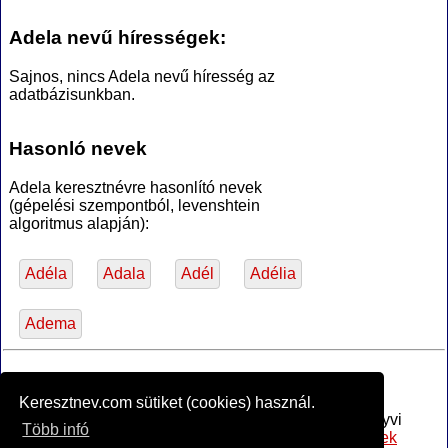
Adela nevű hírességek:
Sajnos, nincs Adela nevű híresség az
adatbázisunkban.
Hasonló nevek
Adela keresztnévre hasonlító nevek
(gépelési szempontból, levenshtein
algoritmus alapján):
Adéla
Adala
Adél
Adélia
Adema
*Források
Keresztnev.com sütiket (cookies) használ.
Az MTA Nyelvtudományi Intézete által anyakönyvi
Több infó
bejegyzésre alkalmasnak minősített
női utónevek