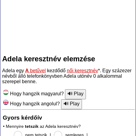
Adela keresztnév elemzése
Adela egy
A
betűvel
kezdődő
női keresztnév
*. Egy százezer
névből álló telefonkönyvben Adela utónév 0 alkalommal
szerepel benne.
Hogy hangzik magyarul?
Hogy hangzik angolul?
Gyors kérdőív
• Mennyire
tetszik
az Adela keresztnév?
nem tetszik
|
semleges
|