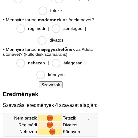
tetszik
• Mennyire tartod
modernnek
az Adela nevet?
régimódi
|
semleges
|
divatos
• Mennyire tartod
mejegyezhetőnek
az Adela
utónevet? (külföldiek számára is)
nehezen
|
átlagosan
|
könnyen
Eredmények
Szavazási eredmények
4
szavazat alapján:
Nem tetszik
Tetszik
.
Régimódi
Divatos
.
Nehezen
Könnyen
.