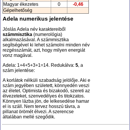
Magyar ékezetes
0
-0,46
Gépelhetőség
Adela numerikus jelentése
Jóslás Adela név karaktereiből
számmisztika
(numerológia
)
alkalmazásával. A számmisztika
segítségével ki lehet számolni minden név
rezgésszámát, azt, hogy milyen energiát
vonz magával.
Adela: 1+4+5+3+1=14. Redukálva:
5
, a
szám jelentése:
A korlátok nélküli szabadság jelölője. Aki e
szám jegyében született, könnyedén veszi
az életet. Optimista és bizakodó, szereti az
élvezeteket, szenvedélyes és titokzatos.
Könnyen lázba jön, de lelkesedése hamar
el is száll. Nem tervez hosszú távra, a
pillanat örömét élvezi. A szerencse
általában mellé szegődik.