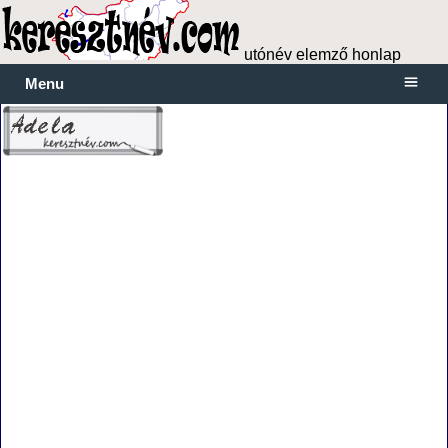
utónév elemző honlap
Menu