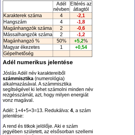
Adél
Eltérés az
névben
átlagtól
Karakterek száma
4
-2,1
Hangszám
4
-1,8
Magánhangzók száma
2
-0,6
Mássalhangzók száma
2
-1,2
Magánhangzó %
50%
+5,2
%
Magyar ékezetes
1
+0,54
Gépelhetőség
Adél numerikus jelentése
Jóslás Adél név karaktereiből
számmisztika
(numerológia
)
alkalmazásával. A számmisztika
segítségével ki lehet számolni minden név
rezgésszámát, azt, hogy milyen energiát
vonz magával.
Adél: 1+4+5+3=13. Redukálva:
4
, a szám
jelentése:
A rend és titkok jelölője. Aki e szám
jegyében született, az elsősorban szellemi