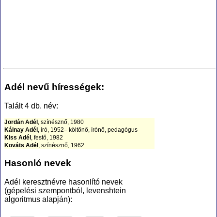
Adél nevű hírességek:
Talált 4 db. név:
Jordán Adél
, színésznő, 1980
Kálnay Adél
, író, 1952– költőnő, írónő, pedagógus
Kiss Adél
, festő, 1982
Kováts Adél
, színésznő, 1962
Hasonló nevek
Adél keresztnévre hasonlító nevek
(gépelési szempontból, levenshtein
algoritmus alapján):