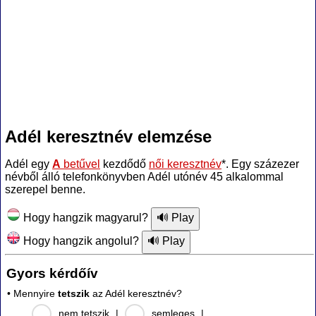
Adél keresztnév elemzése
Adél egy
A
betűvel
kezdődő
női keresztnév
*. Egy százezer
névből álló telefonkönyvben Adél utónév 45 alkalommal
szerepel benne.
Hogy hangzik magyarul?
Hogy hangzik angolul?
Gyors kérdőív
• Mennyire
tetszik
az Adél keresztnév?
nem tetszik
|
semleges
|