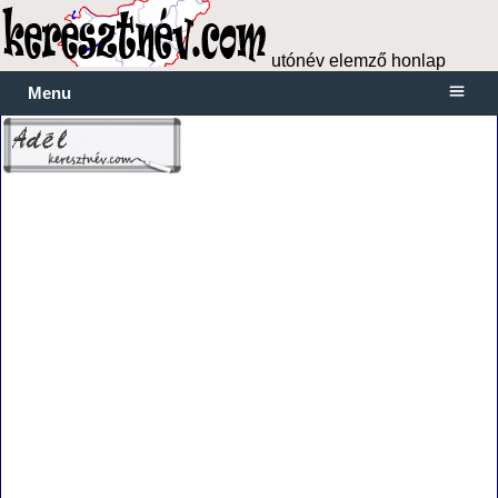
utónév elemző honlap
Menu