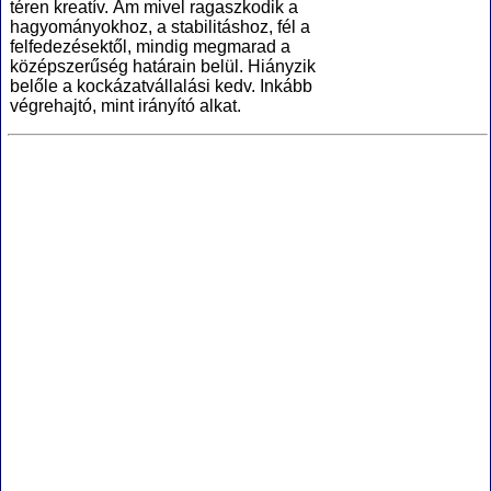
téren kreatív. Ám mivel ragaszkodik a
hagyományokhoz, a stabilitáshoz, fél a
felfedezésektől, mindig megmarad a
középszerűség határain belül. Hiányzik
belőle a kockázatvállalási kedv. Inkább
végrehajtó, mint irányító alkat.