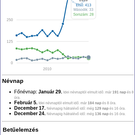
2018
Első: 413
Második: 33
Sorszám: 28
250
125
0
2010
Névnap
Főnévnap:
Január 29.
Idei névnaptól elmult idő: már
191 nap
és 8
óra.
Február 5.
Idei névnaptól elmult idő: már
184 nap
és 8 óra.
December 17.
Névnapig hátralévő idő: még
129 nap
és 16 óra.
December 24.
Névnapig hátralévő idő: még
136 nap
és 16 óra.
Betűelemzés