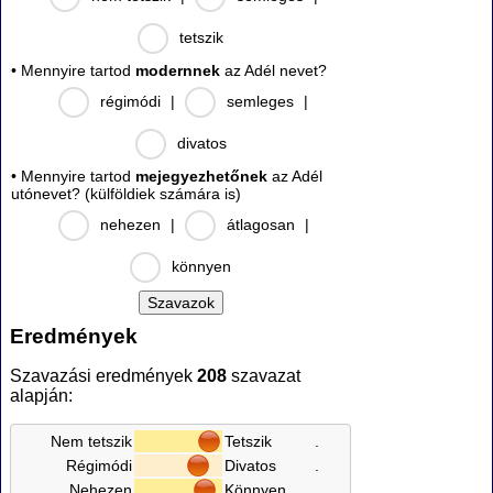
tetszik
• Mennyire tartod
modernnek
az Adél nevet?
régimódi
|
semleges
|
divatos
• Mennyire tartod
mejegyezhetőnek
az Adél
utónevet? (külföldiek számára is)
nehezen
|
átlagosan
|
könnyen
Eredmények
Szavazási eredmények
208
szavazat
alapján:
Nem tetszik
Tetszik
.
Régimódi
Divatos
.
Nehezen
Könnyen
.