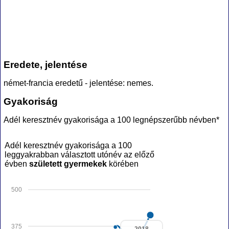
Eredete, jelentése
német-francia eredetű - jelentése: nemes.
Gyakoriság
Adél keresztnév gyakorisága a 100 legnépszerűbb névben*
Adél keresztnév gyakorisága a 100
leggyakrabban választott utónév az előző
évben
született gyermekek
körében
500
375