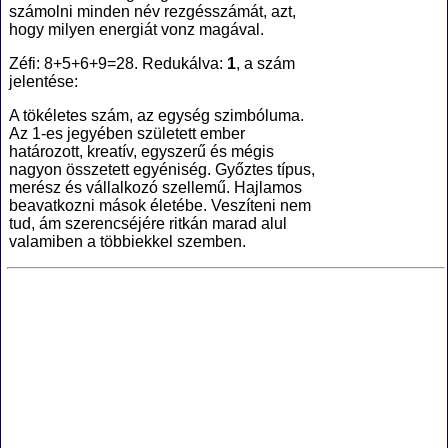
számolni minden név rezgésszámát, azt,
hogy milyen energiát vonz magával.
Zéfi: 8+5+6+9=28. Redukálva:
1
, a szám
jelentése:
A tökéletes szám, az egység szimbóluma.
Az 1-es jegyében született ember
határozott, kreatív, egyszerű és mégis
nagyon összetett egyéniség. Győztes típus,
merész és vállalkozó szellemű. Hajlamos
beavatkozni mások életébe. Veszíteni nem
tud, ám szerencséjére ritkán marad alul
valamiben a többiekkel szemben.