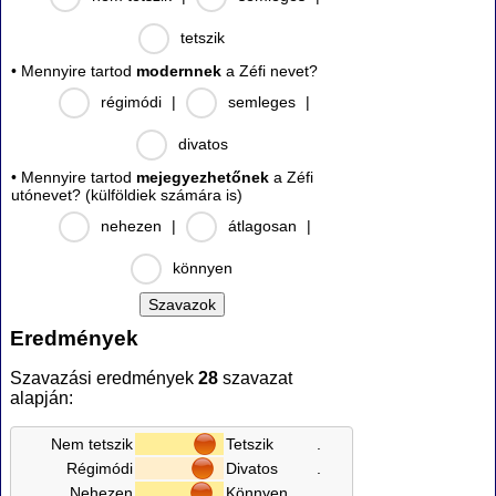
tetszik
• Mennyire tartod
modernnek
a Zéfi nevet?
régimódi
|
semleges
|
divatos
• Mennyire tartod
mejegyezhetőnek
a Zéfi
utónevet? (külföldiek számára is)
nehezen
|
átlagosan
|
könnyen
Eredmények
Szavazási eredmények
28
szavazat
alapján:
Nem tetszik
Tetszik
.
Régimódi
Divatos
.
Nehezen
Könnyen
.