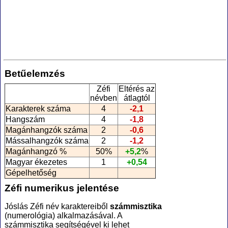
Betűelemzés
Zéfi
Eltérés az
névben
átlagtól
Karakterek száma
4
-2,1
Hangszám
4
-1,8
Magánhangzók száma
2
-0,6
Mássalhangzók száma
2
-1,2
Magánhangzó %
50%
+5,2
%
Magyar ékezetes
1
+0,54
Gépelhetőség
Zéfi numerikus jelentése
Jóslás Zéfi név karaktereiből
számmisztika
(numerológia
) alkalmazásával. A
számmisztika segítségével ki lehet