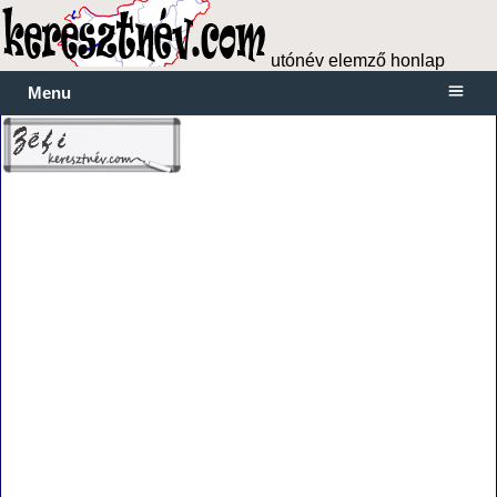
utónév elemző honlap
Menu