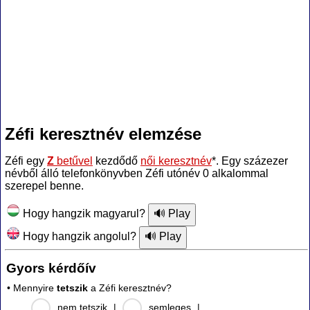
Zéfi keresztnév elemzése
Zéfi egy
Z
betűvel
kezdődő
női keresztnév
*. Egy százezer
névből álló telefonkönyvben Zéfi utónév 0 alkalommal
szerepel benne.
Hogy hangzik magyarul?
Hogy hangzik angolul?
Gyors kérdőív
• Mennyire
tetszik
a Zéfi keresztnév?
nem tetszik
|
semleges
|