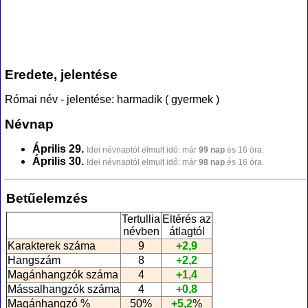
Eredete, jelentése
Római név - jelentése: harmadik ( gyermek )
Névnap
Április 29.
Idei névnaptól elmult idő: már
99 nap
és 16 óra.
Április 30.
Idei névnaptól elmult idő: már
98 nap
és 16 óra.
Betűelemzés
Tertullia
Eltérés az
névben
átlagtól
Karakterek száma
9
+2,9
Hangszám
8
+2,2
Magánhangzók száma
4
+1,4
Mássalhangzók száma
4
+0,8
Magánhangzó %
50%
+5,2
%