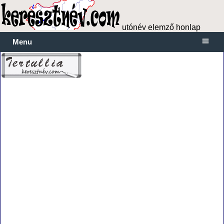
utónév elemző honlap
Menu