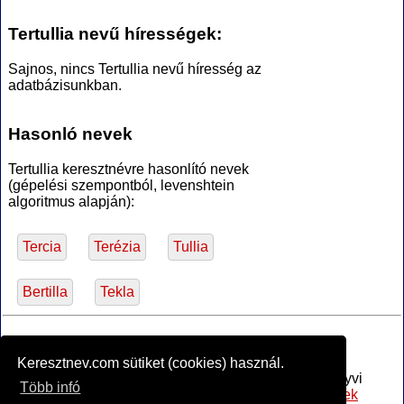
Tertullia nevű hírességek:
Sajnos, nincs Tertullia nevű híresség az
adatbázisunkban.
Hasonló nevek
Tertullia keresztnévre hasonlító nevek
(gépelési szempontból, levenshtein
algoritmus alapján):
Tercia
Terézia
Tullia
Bertilla
Tekla
*Források
Keresztnev.com sütiket (cookies) használ.
Az MTA Nyelvtudományi Intézete által anyakönyvi
Több infó
bejegyzésre alkalmasnak minősített
női utónevek