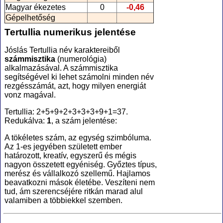
Magyar ékezetes
0
-0,46
Gépelhetőség
Tertullia numerikus jelentése
Jóslás Tertullia név karaktereiből
számmisztika
(numerológia
)
alkalmazásával. A számmisztika
segítségével ki lehet számolni minden név
rezgésszámát, azt, hogy milyen energiát
vonz magával.
Tertullia: 2+5+9+2+3+3+3+9+1=37.
Redukálva:
1
, a szám jelentése:
A tökéletes szám, az egység szimbóluma.
Az 1-es jegyében született ember
határozott, kreatív, egyszerű és mégis
nagyon összetett egyéniség. Győztes típus,
merész és vállalkozó szellemű. Hajlamos
beavatkozni mások életébe. Veszíteni nem
tud, ám szerencséjére ritkán marad alul
valamiben a többiekkel szemben.