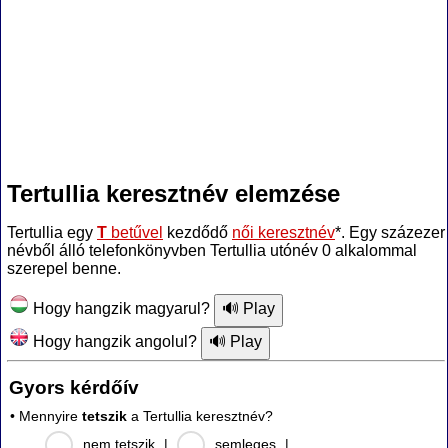
Tertullia keresztnév elemzése
Tertullia egy
T
betűvel
kezdődő
női keresztnév
*. Egy százezer
névből álló telefonkönyvben Tertullia utónév 0 alkalommal
szerepel benne.
Hogy hangzik magyarul?
Hogy hangzik angolul?
Gyors kérdőív
• Mennyire
tetszik
a Tertullia keresztnév?
nem tetszik
|
semleges
|