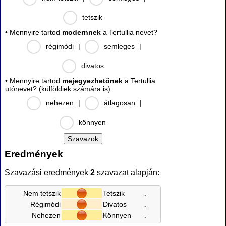
tetszik
• Mennyire tartod
modernnek
a Tertullia nevet?
régimódi
|
semleges
|
divatos
• Mennyire tartod
mejegyezhetőnek
a Tertullia
utónevet? (külföldiek számára is)
nehezen
|
átlagosan
|
könnyen
Eredmények
Szavazási eredmények
2
szavazat alapján:
Nem tetszik
Tetszik
.
Régimódi
Divatos
.
Nehezen
Könnyen
.