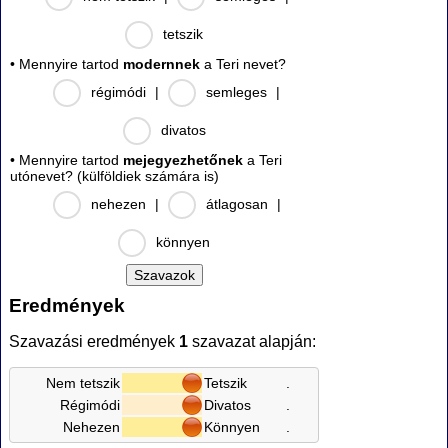
tetszik
• Mennyire tartod
modernnek
a Teri nevet?
régimódi
|
semleges
|
divatos
• Mennyire tartod
mejegyezhetőnek
a Teri
utónevet? (külföldiek számára is)
nehezen
|
átlagosan
|
könnyen
Eredmények
Szavazási eredmények
1
szavazat alapján:
Nem tetszik
Tetszik
.
Régimódi
Divatos
.
Nehezen
Könnyen
.