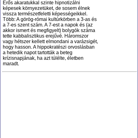
Erős akaratukkal szinte hipnotizálni
képesek környezetüket, de sosem élnek
vissza természetfeletti képességeikkel.
Több: A görög-római kultúrkörben a 3-as és
a 7-es szent szám. A 7-est a napok és (az
akkor ismert és megfigyelt) bolygók száma
tette kabbalisztikus erejűvé. Háromszor
vagy hétszer kellett elmondani a varázsigét,
hogy hasson. A hippokratészi orvoslásban
a hetedik napot tartották a beteg
krízisnapjának, ha azt túlélte, életben
maradt.