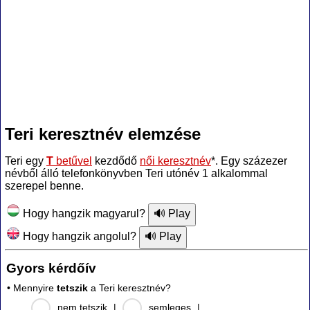
Teri keresztnév elemzése
Teri egy
T
betűvel
kezdődő
női keresztnév
*. Egy százezer
névből álló telefonkönyvben Teri utónév 1 alkalommal
szerepel benne.
Hogy hangzik magyarul?
Hogy hangzik angolul?
Gyors kérdőív
• Mennyire
tetszik
a Teri keresztnév?
nem tetszik
|
semleges
|