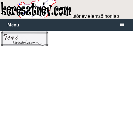
utónév elemző honlap
Menu