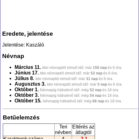
Eredete, jelentése
Jelentése: Kaszáló
Névnap
Március 11.
Idei névnaptól elmult idő: már
150 nap
és 6 óra.
Június 17.
Idei névnaptól elmult idő: már
52 nap
és 6 óra.
Július 8.
Idei névnaptól elmult idő: már
31 nap
és 6 óra.
Augusztus 3.
Idei névnaptól elmult idő: már
5 nap
és 6 óra.
Október 1.
Névnapig hátralévő idő: még
52 nap
és 18 óra.
Október 3.
Névnapig hátralévő idő: még
54 nap
és 18 óra.
Október 15.
Névnapig hátralévő idő: még
66 nap
és 18 óra.
Betűelemzés
Teri
Eltérés az
névben
átlagtól
Karakterek száma
4
-2,1