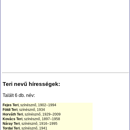
Teri nevű hírességek:
Talált 6 db. név:
Fejes Teri
, színésznő, 1902–1994
Földi Teri
, színésznő, 1934
Horváth Teri
, színésznő, 1929–2009
Kovács Teri
, színésznő, 1897–1958
Náray Teri
, színésznő, 1916–1995
Tordai Teri
, színésznő, 1941