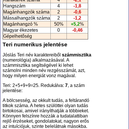
Hangszám
4
-1,8
Magánhangzók száma
2
-0,6
Mássalhangzók száma
2
-1,2
Magánhangzó %
50%
+5,2
%
Magyar ékezetes
0
-0,46
Gépelhetőség
Teri numerikus jelentése
Jóslás Teri név karaktereiből
számmisztika
(numerológia
) alkalmazásával. A
számmisztika segítségével ki lehet
számolni minden név rezgésszámát, azt,
hogy milyen energiát vonz magával.
Teri: 2+5+9+9=25. Redukálva:
7
, a szám
jelentése:
A bölcsesség, az okkult tudás, a feltárandó
titkok száma. A hetes szülöttei olyan tudás
birtokosai, amivel irányíthatják a többieket.
Könnyen felszínre hozzák a tudatalattiban
rejlő érzéseket, gondolatokat, nagyon erős
az intuíciójuk, szinte belelátnak másokba.