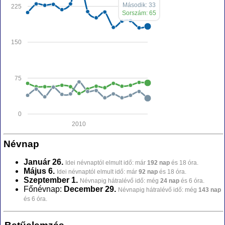
Második: 33
225
Sorszám: 65
150
75
0
2010
Névnap
Január 26.
Idei névnaptól elmult idő: már
192 nap
és 18 óra.
Május 6.
Idei névnaptól elmult idő: már
92 nap
és 18 óra.
Szeptember 1.
Névnapig hátralévő idő: még
24 nap
és 6 óra.
Főnévnap:
December 29.
Névnapig hátralévő idő: még
143 nap
és 6 óra.