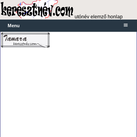
utónév elemző honlap
Menu