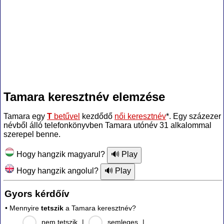
Tamara keresztnév elemzése
Tamara egy
T
betűvel
kezdődő
női keresztnév
*. Egy százezer
névből álló telefonkönyvben Tamara utónév 31 alkalommal
szerepel benne.
Hogy hangzik magyarul?
Hogy hangzik angolul?
Gyors kérdőív
• Mennyire
tetszik
a Tamara keresztnév?
nem tetszik
|
semleges
|