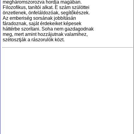
megháromszorozva hordja magában.
Filozofikus, tanítói alkat. E szám szülöttei
önzetlenek, önfeláldozóak, segítőkészek.
Az emberiség sorsának jobbításán
fáradoznak, saját érdekeiket képesek
háttérbe szorítani. Soha nem gazdagodnak
meg, mert amint hozzájutnak valamihez,
szétosztják a rászorulók közt.