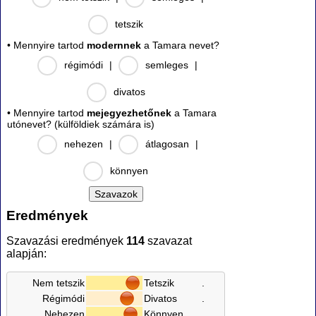
tetszik
• Mennyire tartod
modernnek
a Tamara nevet?
régimódi
|
semleges
|
divatos
• Mennyire tartod
mejegyezhetőnek
a Tamara
utónevet? (külföldiek számára is)
nehezen
|
átlagosan
|
könnyen
Eredmények
Szavazási eredmények
114
szavazat
alapján:
Nem tetszik
Tetszik
.
Régimódi
Divatos
.
Nehezen
Könnyen
.