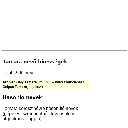
Tamara nevű hírességek:
Talált 2 db. név:
Archleb Gály Tamara
, író, 1951– művészettörténész
Csipes Tamara
, kajakozó
Hasonló nevek
Tamara keresztnévre hasonlító nevek
(gépelési szempontból, levenshtein
algoritmus alapján):