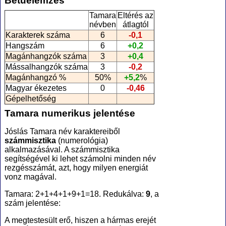
Betűelemzés
Tamara
Eltérés az
névben
átlagtól
Karakterek száma
6
-0,1
Hangszám
6
+0,2
Magánhangzók száma
3
+0,4
Mássalhangzók száma
3
-0,2
Magánhangzó %
50%
+5,2
%
Magyar ékezetes
0
-0,46
Gépelhetőség
Tamara numerikus jelentése
Jóslás Tamara név karaktereiből
számmisztika
(numerológia
)
alkalmazásával. A számmisztika
segítségével ki lehet számolni minden név
rezgésszámát, azt, hogy milyen energiát
vonz magával.
Tamara: 2+1+4+1+9+1=18. Redukálva:
9
, a
szám jelentése:
A megtestesült erő, hiszen a hármas erejét