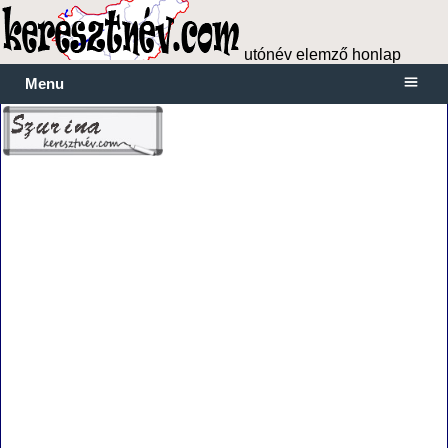
utónév elemző honlap
Menu