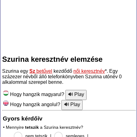
Szurina keresztnév elemzése
Szurina egy
Sz
betűvel
kezdődő
női keresztnév
*. Egy
százezer névből álló telefonkönyvben Szurina utónév 0
alkalommal szerepel benne.
Hogy hangzik magyarul?
Hogy hangzik angolul?
Gyors kérdőív
• Mennyire
tetszik
a Szurina keresztnév?
nem tetszik
|
semleges
|