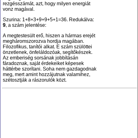
rezgésszámát, azt, hogy milyen energiát
vonz magával.
Szurina: 1+8+3+9+9+5+1=36. Redukálva:
9
, a szám jelentése:
A megtestesült erő, hiszen a hármas erejét
megháromszorozva hordja magában.
Filozofikus, tanítói alkat. E szám szülöttei
önzetlenek, önfeláldozóak, segítőkészek.
Az emberiség sorsának jobbításán
fáradoznak, saját érdekeiket képesek
háttérbe szorítani. Soha nem gazdagodnak
meg, mert amint hozzájutnak valamihez,
szétosztják a rászorulók közt.