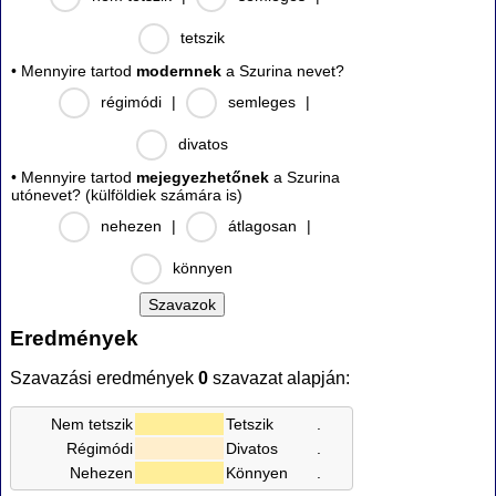
tetszik
• Mennyire tartod
modernnek
a Szurina nevet?
régimódi
|
semleges
|
divatos
• Mennyire tartod
mejegyezhetőnek
a Szurina
utónevet? (külföldiek számára is)
nehezen
|
átlagosan
|
könnyen
Eredmények
Szavazási eredmények
0
szavazat alapján:
Nem tetszik
Tetszik
.
Régimódi
Divatos
.
Nehezen
Könnyen
.