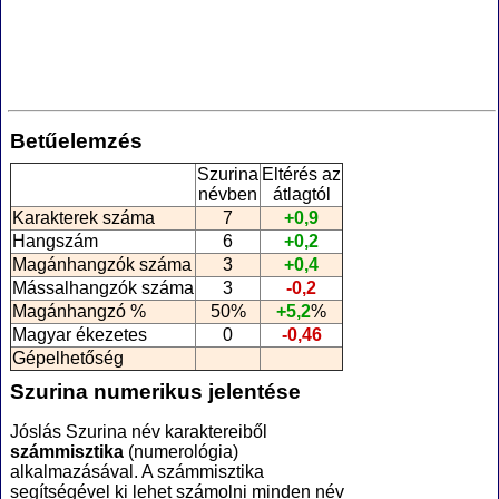
Betűelemzés
Szurina
Eltérés az
névben
átlagtól
Karakterek száma
7
+0,9
Hangszám
6
+0,2
Magánhangzók száma
3
+0,4
Mássalhangzók száma
3
-0,2
Magánhangzó %
50%
+5,2
%
Magyar ékezetes
0
-0,46
Gépelhetőség
Szurina numerikus jelentése
Jóslás Szurina név karaktereiből
számmisztika
(numerológia
)
alkalmazásával. A számmisztika
segítségével ki lehet számolni minden név