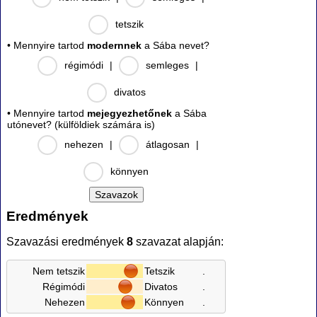
tetszik
• Mennyire tartod
modernnek
a Sába nevet?
régimódi
|
semleges
|
divatos
• Mennyire tartod
mejegyezhetőnek
a Sába
utónevet? (külföldiek számára is)
nehezen
|
átlagosan
|
könnyen
Eredmények
Szavazási eredmények
8
szavazat alapján:
Nem tetszik
Tetszik
.
Régimódi
Divatos
.
Nehezen
Könnyen
.