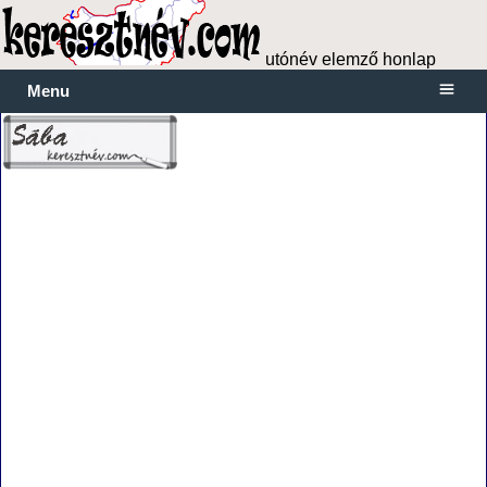
utónév elemző honlap
Menu