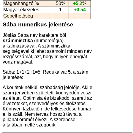
Magánhangzó %
50%
+5,2
%
Magyar ékezetes
1
+0,54
Gépelhetőség
Sába numerikus jelentése
Jóslás Sába név karaktereiből
számmisztika
(numerológia
)
alkalmazásával. A számmisztika
segítségével ki lehet számolni minden név
rezgésszámát, azt, hogy milyen energiát
vonz magával.
Sába: 1+1+2+1=5. Redukálva:
5
, a szám
jelentése:
A korlátok nélküli szabadság jelölője. Aki e
szám jegyében született, könnyedén veszi
az életet. Optimista és bizakodó, szereti az
élvezeteket, szenvedélyes és titokzatos.
Könnyen lázba jön, de lelkesedése hamar
el is száll. Nem tervez hosszú távra, a
pillanat örömét élvezi. A szerencse
általában mellé szegődik.