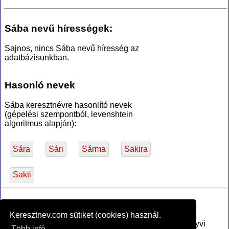
Sába nevű hírességek:
Sajnos, nincs Sába nevű híresség az
adatbázisunkban.
Hasonló nevek
Sába keresztnévre hasonlító nevek
(gépelési szempontból, levenshtein
algoritmus alapján):
Sára
Sári
Sárma
Sakira
Sakti
*Források
Keresztnev.com sütiket (cookies) használ.
Az MTA Nyelvtudományi Intézete által anyakönyvi
Több infó