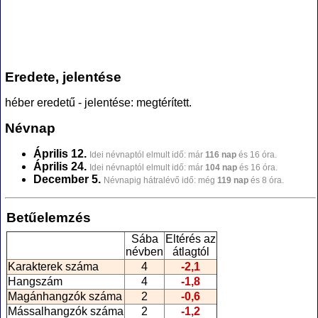
Eredete, jelentése
héber eredetű - jelentése: megtérített.
Névnap
Április 12.
Idei névnaptól elmult idő: már
116 nap
és 16 óra.
Április 24.
Idei névnaptól elmult idő: már
104 nap
és 16 óra.
December 5.
Névnapig hátralévő idő: még
119 nap
és 8 óra.
Betűelemzés
Sába
Eltérés az
névben
átlagtól
Karakterek száma
4
-2,1
Hangszám
4
-1,8
Magánhangzók száma
2
-0,6
Mássalhangzók száma
2
-1,2