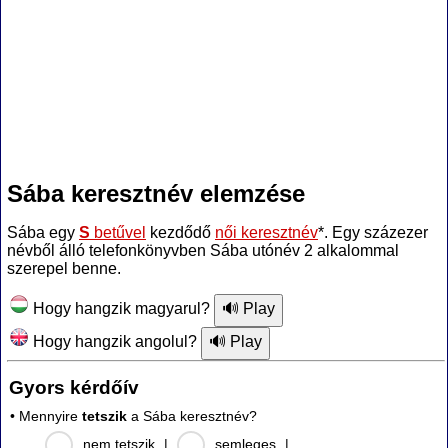
Sába keresztnév elemzése
Sába egy
S
betűvel
kezdődő
női keresztnév
*. Egy százezer
névből álló telefonkönyvben Sába utónév 2 alkalommal
szerepel benne.
Hogy hangzik magyarul?
Hogy hangzik angolul?
Gyors kérdőív
• Mennyire
tetszik
a Sába keresztnév?
nem tetszik
|
semleges
|