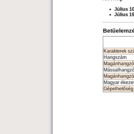
Július 10
Július 19
Betűelemz
Karakterek s
Hangszám
Magánhangzó
Mássalhangz
Magánhangzó
Magyar ékeze
Gépelhetőség