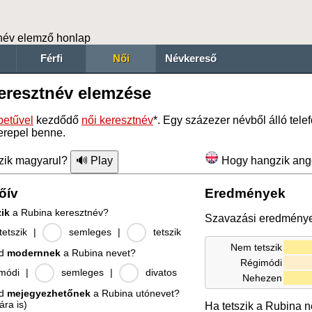
név elemző honlap
Férfi
Női
Névkereső
eresztnév elemzése
etűvel
kezdődő
női keresztnév
*. Egy százezer névből álló te
erepel benne.
zik magyarul?
Hogy hangzik ang
őív
Eredmények
zik
a Rubina keresztnév?
Szavazási eredmény
etszik
|
semleges
|
tetszik
Nem tetszik
od
modernnek
a Rubina nevet?
Régimódi
módi
|
semleges
|
divatos
Nehezen
od
mejegyezhetőnek
a Rubina utónevet?
ára is)
Ha tetszik a Rubina n