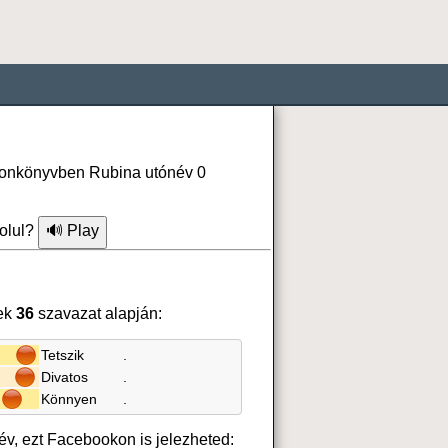
lefonkönyvben Rubina utónév 0
olul?
ek
36
szavazat alapján:
Tetszik
.
Divatos
.
Könnyen
.
év, ezt Facebookon is jelezheted: