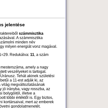
s jelentése
raktereiből
számmisztika
azásával. A számmisztika
 számolni minden név
ogy milyen energiát vonz magával.
1=29. Redukálva:
11
, a szám
 mesterszáma, amely a nagy
tett veszélyeket is tartogat.
Uránusz. Tehát akinek születési
etűi a 11-est adják ki, az
a világ megváltoztatásának
 jó irányba, vagy rosszba, az
 bolygóitól, illetve a
tt többi értéktől is. Egy biztos,
ni kortársaival, mert az emberek
övetni gondolatmenetét.