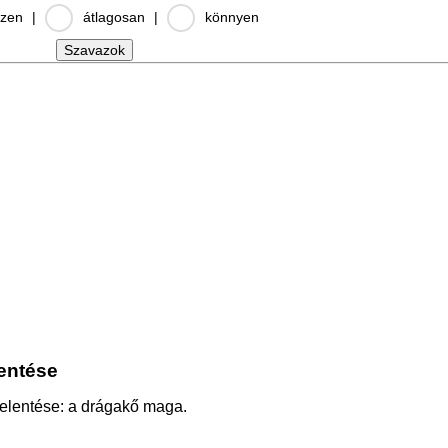
zen
|
átlagosan
|
könnyen
lentése
 jelentése: a drágakő maga.