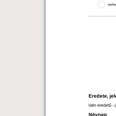
nehe
Eredete, je
latin eredetű -
Névnap