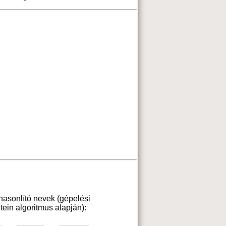
hasonlító nevek (gépelési
ein algoritmus alapján):