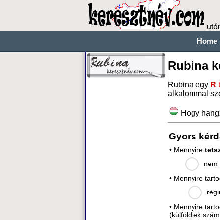
utó
Home
Rubina k
Rubina egy
R
b
alkalommal sz
Hogy hang
Gyors kérd
• Mennyire
tets
nem t
• Mennyire tart
régi
• Mennyire tart
(külföldiek szám