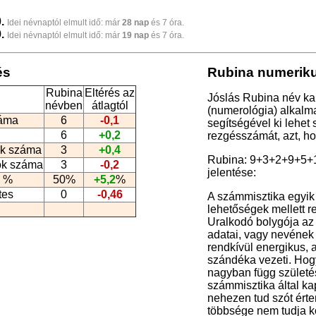
.
Idei névnaptól elmult idő: már
28 nap
és 7 óra.
.
Idei névnaptól elmult idő: már
19 nap
és 7 óra.
és
Rubina numeriku
Rubina
Eltérés az
Jóslás Rubina név ka
névben
átlagtól
(numerológia
) alkalm
záma
6
-0,1
segítségével ki lehet
6
+0,2
rezgésszámát, azt, h
k száma
3
+0,4
Rubina: 9+3+2+9+5+
ók száma
3
-0,2
jelentése:
 %
50%
+5,2
%
tes
0
-0,46
A számmisztika egyik
lehetőségek mellett rej
Uralkodó bolygója az 
adatai, vagy nevének b
rendkívül energikus, 
szándéka vezeti. Hogy
nagyban függ születési
számmisztika által kapo
nehezen tud szót érte
többsége nem tudja k