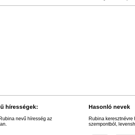
ű hírességek:
Hasonló nevek
 Rubina nevű híresség az
Rubina keresztnévre 
an.
szempontból, levensht