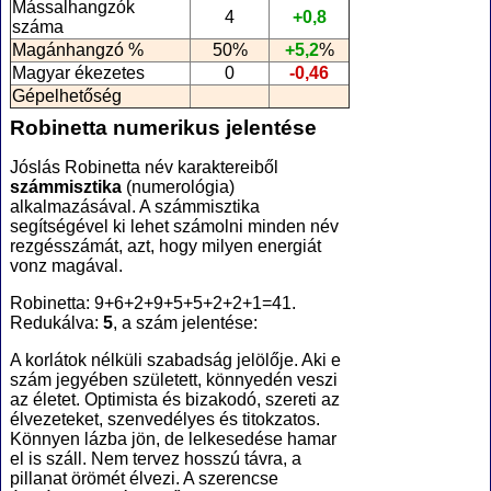
Mássalhangzók
4
+0,8
száma
Magánhangzó %
50%
+5,2
%
Magyar ékezetes
0
-0,46
Gépelhetőség
Robinetta numerikus jelentése
Jóslás Robinetta név karaktereiből
számmisztika
(numerológia
)
alkalmazásával. A számmisztika
segítségével ki lehet számolni minden név
rezgésszámát, azt, hogy milyen energiát
vonz magával.
Robinetta: 9+6+2+9+5+5+2+2+1=41.
Redukálva:
5
, a szám jelentése:
A korlátok nélküli szabadság jelölője. Aki e
szám jegyében született, könnyedén veszi
az életet. Optimista és bizakodó, szereti az
élvezeteket, szenvedélyes és titokzatos.
Könnyen lázba jön, de lelkesedése hamar
el is száll. Nem tervez hosszú távra, a
pillanat örömét élvezi. A szerencse