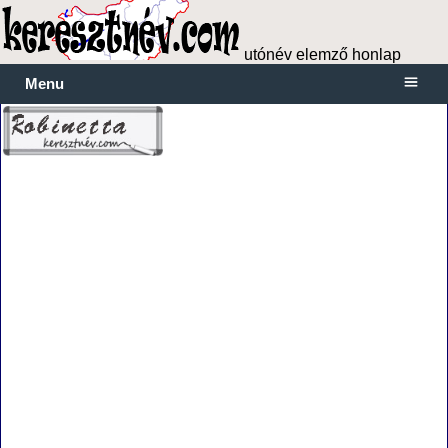
utónév elemző honlap
Menu