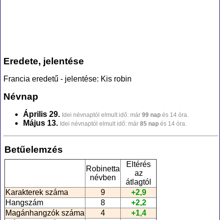
Eredete, jelentése
Francia eredetű - jelentése: Kis robin
Névnap
Április 29.
Idei névnaptól elmult idő: már
99 nap
és 14 óra.
Május 13.
Idei névnaptól elmult idő: már
85 nap
és 14 óra.
Betűelemzés
Eltérés
Robinetta
az
névben
átlagtól
Karakterek száma
9
+2,9
Hangszám
8
+2,2
Magánhangzók száma
4
+1,4