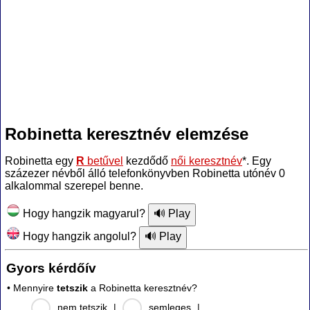
Robinetta keresztnév elemzése
Robinetta egy
R
betűvel
kezdődő
női keresztnév
*. Egy
százezer névből álló telefonkönyvben Robinetta utónév 0
alkalommal szerepel benne.
Hogy hangzik magyarul?
Hogy hangzik angolul?
Gyors kérdőív
• Mennyire
tetszik
a Robinetta keresztnév?
nem tetszik
|
semleges
|