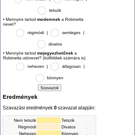
tetszik
• Mennyire tartod
modernnek
a Robinetta
nevet?
régimódi
|
semleges
|
divatos
• Mennyire tartod
mejegyezhetőnek
a
Robinetta utónevet? (külföldiek számára is)
nehezen
|
átlagosan
|
könnyen
Eredmények
Szavazási eredmények
0
szavazat alapján:
Nem tetszik
Tetszik
.
Régimódi
Divatos
.
Nehezen
Könnyen
.