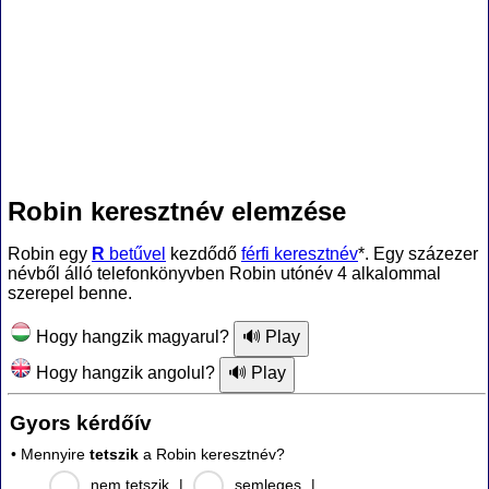
Robin keresztnév elemzése
Robin egy
R
betűvel
kezdődő
férfi keresztnév
*. Egy százezer
névből álló telefonkönyvben Robin utónév 4 alkalommal
szerepel benne.
Hogy hangzik magyarul?
Hogy hangzik angolul?
Gyors kérdőív
• Mennyire
tetszik
a Robin keresztnév?
nem tetszik
|
semleges
|