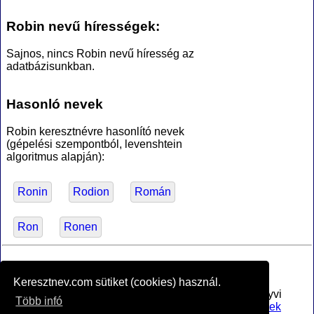
Robin nevű hírességek:
Sajnos, nincs Robin nevű híresség az
adatbázisunkban.
Hasonló nevek
Robin keresztnévre hasonlító nevek
(gépelési szempontból, levenshtein
algoritmus alapján):
Ronin
Rodion
Román
Ron
Ronen
*Források
Keresztnev.com sütiket (cookies) használ.
Az MTA Nyelvtudományi Intézete által anyakönyvi
Több infó
bejegyzésre alkalmasnak minősített
férfi utónevek