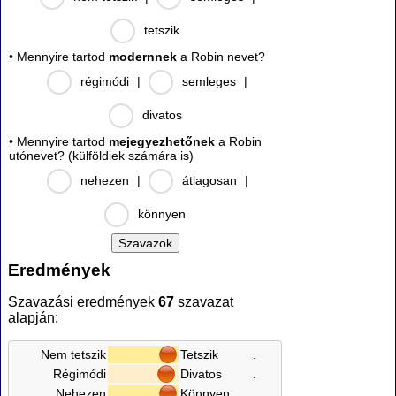
tetszik
• Mennyire tartod
modernnek
a Robin nevet?
régimódi
|
semleges
|
divatos
• Mennyire tartod
mejegyezhetőnek
a Robin
utónevet? (külföldiek számára is)
nehezen
|
átlagosan
|
könnyen
Eredmények
Szavazási eredmények
67
szavazat
alapján:
Nem tetszik
Tetszik
.
Régimódi
Divatos
.
Nehezen
Könnyen
.