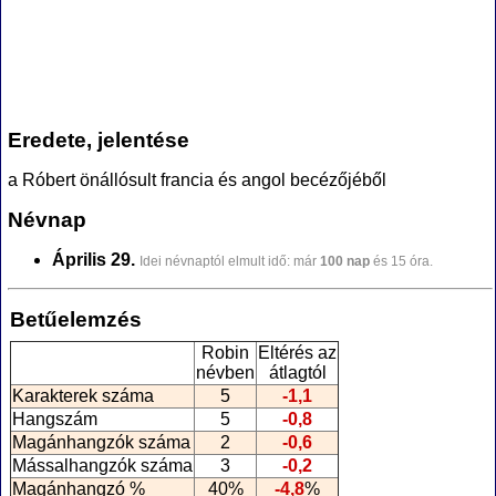
Eredete, jelentése
a Róbert önállósult francia és angol becézőjéből
Névnap
Április 29.
Idei névnaptól elmult idő: már
100 nap
és 15 óra.
Betűelemzés
Robin
Eltérés az
névben
átlagtól
Karakterek száma
5
-1,1
Hangszám
5
-0,8
Magánhangzók száma
2
-0,6
Mássalhangzók száma
3
-0,2
Magánhangzó %
40%
-4,8
%