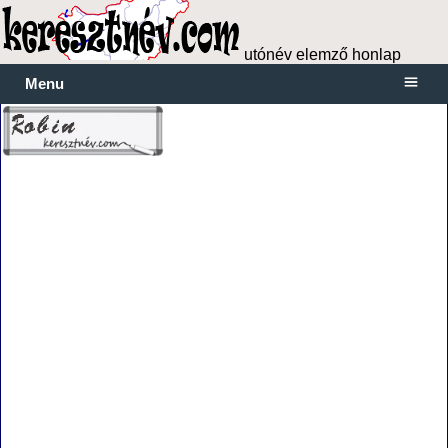
utónév elemző honlap
Menu