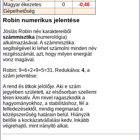
Magyar ékezetes
0
-0,46
Gépelhetőség
Robin numerikus jelentése
Jóslás Robin név karaktereiből
számmisztika
(numerológia
)
alkalmazásával. A számmisztika
segítségével ki lehet számolni minden név
rezgésszámát, azt, hogy milyen energiát
vonz magával.
Robin: 9+6+2+9+5=31. Redukálva:
4
, a
szám jelentése:
A rend és titkok jelölője. Aki e szám
jegyében született, az elsősorban szellemi
téren kreatív. Ám mivel ragaszkodik a
hagyományokhoz, a stabilitáshoz, fél a
felfedezésektől, mindig megmarad a
középszerűség határain belül. Hiányzik
belőle a kockázatvállalási kedv. Inkább
végrehajtó, mint irányító alkat.