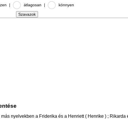
zen
|
átlagosan
|
könnyen
lentése
más nyelvekben a Friderika és a Henriett ( Henrike ) ; Rikarda 