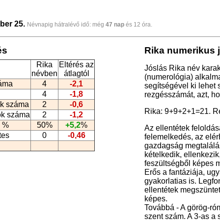
ber 25.
Névnapig hátralévő idő: még
47 nap
és 12 óra.
és
Rika numerikus 
Rika
Eltérés az
Jóslás Rika név kara
névben
átlagtól
(numerológia
) alkalm
záma
4
-2,1
segítségével ki lehet
4
-1,8
rezgésszámát, azt, h
k száma
2
-0,6
Rika: 9+9+2+1=21. R
ók száma
2
-1,2
 %
50%
+5,2
%
Az ellentétek feloldá
tes
0
-0,46
felemelkedés, az elérh
gazdagság megtalálásá
kételkedik, ellenkezi
feszültségből képes m
Erős a fantáziája, u
gyakorlatias is. Legfo
ellentétek megszüntet
képes.
Továbbá - A görög-róm
szent szám. A 3-as a 