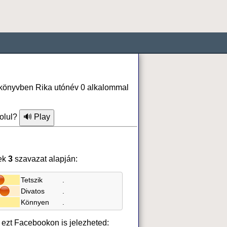
onkönyvben Rika utónév 0 alkalommal
olul?
ek
3
szavazat alapján:
Tetszik
.
Divatos
.
Könnyen
.
, ezt Facebookon is jelezheted: