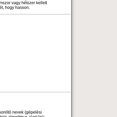
szor vagy hétszer kellett
ét, hogy hasson.
onlító nevek (gépelési
ein algoritmus alapján):