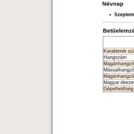
Névnap
Szeptem
Betűelemz
Karakterek s
Hangszám
Magánhangzó
Mássalhangz
Magánhangzó
Magyar ékeze
Gépelhetőség