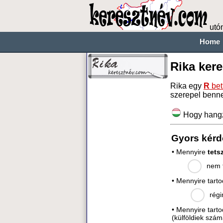
utó
Home
Rika ker
Rika egy
R
bet
szerepel benn
Hogy hang
Gyors kérd
• Mennyire
tets
nem t
• Mennyire tart
régi
• Mennyire tart
(külföldiek szám