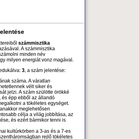
jelentése
ktereiből
számmisztika
azásával. A számmisztika
 számolni minden név
ogy milyen energiát vonz magával.
edukálva:
3
, a szám jelentése:
sának száma. A váratlan
etetlennek vélt siker és
t jelzi. A szám szülötte örökké
k, és épp ebből az állandó
egalkotni a tökéletes egységet.
gyanakkor meglehetősen
ntosabb célja a világ jobbítása, az
ése, és ezért bármikor tenni is
ai kultúrkörben a 3-as és a 7-es
szentháromságban rejlő tökéletes