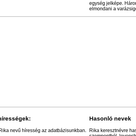
egység jelképe. Három
elmondani a varázsig
hírességek:
Hasonló nevek
 Rika nevű híresség az adatbázisunkban.
Rika keresztnévre has
szempontból, levensht