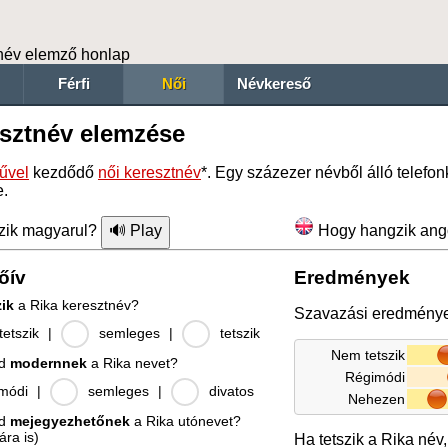
név elemző honlap
Férfi
Női
Névkereső
esztnév elemzése
űvel
kezdődő
női keresztnév
*. Egy százezer névből álló telef
e.
zik magyarul?
Hogy hangzik ang
őív
Eredmények
zik
a Rika keresztnév?
Szavazási eredmény
etszik
|
semleges
|
tetszik
Nem tetszik
od
modernnek
a Rika nevet?
Régimódi
módi
|
semleges
|
divatos
Nehezen
od
mejegyezhetőnek
a Rika utónevet?
ára is)
Ha tetszik a Rika név