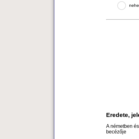
nehe
Eredete, je
A németben és 
becézője