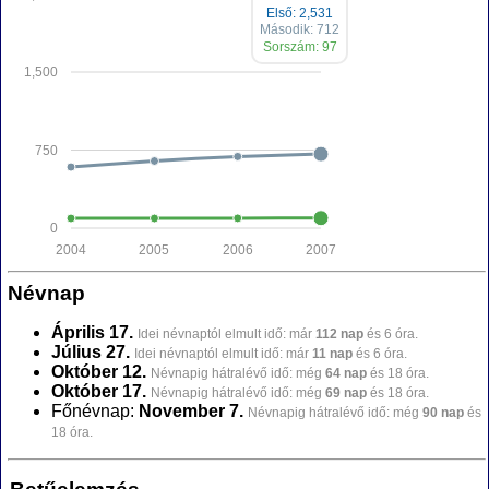
Első: 2,531
Második: 712
Sorszám: 97
1,500
750
0
2004
2005
2006
2007
Névnap
Április 17.
Idei névnaptól elmult idő: már
112 nap
és 6 óra.
Július 27.
Idei névnaptól elmult idő: már
11 nap
és 6 óra.
Október 12.
Névnapig hátralévő idő: még
64 nap
és 18 óra.
Október 17.
Névnapig hátralévő idő: még
69 nap
és 18 óra.
Főnévnap:
November 7.
Névnapig hátralévő idő: még
90 nap
és
18 óra.