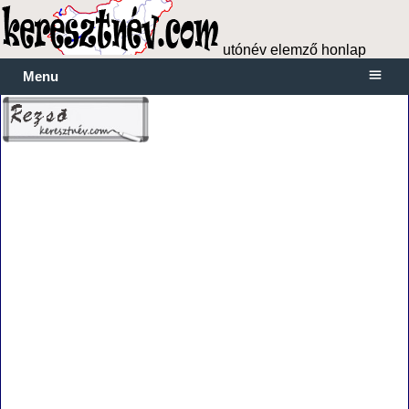
utónév elemző honlap
Menu