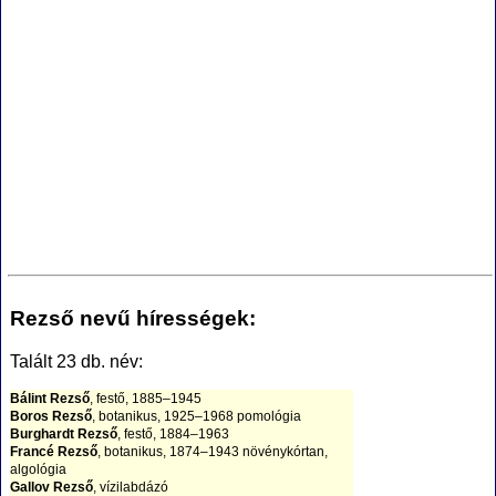
Rezső nevű hírességek:
Talált 23 db. név:
Bálint Rezső
, festő, 1885–1945
Boros Rezső
, botanikus, 1925–1968 pomológia
Burghardt Rezső
, festő, 1884–1963
Francé Rezső
, botanikus, 1874–1943 növénykórtan,
algológia
Gallov Rezső
, vízilabdázó