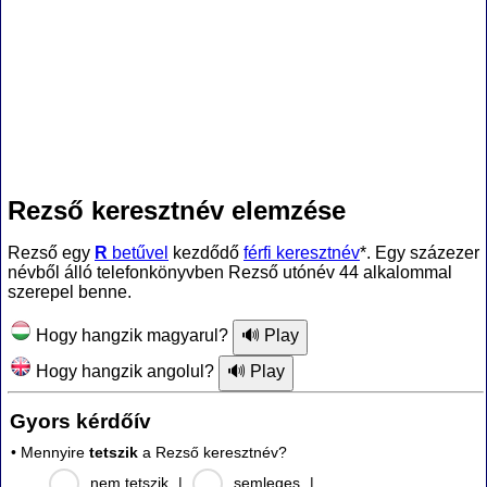
Rezső keresztnév elemzése
Rezső egy
R
betűvel
kezdődő
férfi keresztnév
*. Egy százezer
névből álló telefonkönyvben Rezső utónév 44 alkalommal
szerepel benne.
Hogy hangzik magyarul?
Hogy hangzik angolul?
Gyors kérdőív
• Mennyire
tetszik
a Rezső keresztnév?
nem tetszik
|
semleges
|