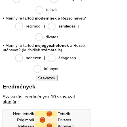
tetszik
• Mennyire tartod
modernnek
a Rezső nevet?
régimódi
|
semleges
|
divatos
• Mennyire tartod
mejegyezhetőnek
a Rezső
utónevet? (külföldiek számára is)
nehezen
|
átlagosan
|
könnyen
Eredmények
Szavazási eredmények
10
szavazat
alapján:
Nem tetszik
Tetszik
.
Régimódi
Divatos
.
Nehezen
Könnyen
.