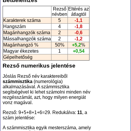
Betűelemzés
Rezső
Eltérés az
névben
átlagtól
Karakterek száma
5
-1,1
Hangszám
4
-1,8
Magánhangzók száma
2
-0,6
Mássalhangzók száma
2
-1,2
Magánhangzó %
50%
+5,2
%
Magyar ékezetes
1
+0,54
Gépelhetőség
Rezső numerikus jelentése
Jóslás Rezső név karaktereiből
számmisztika
(numerológia
)
alkalmazásával. A számmisztika
segítségével ki lehet számolni minden név
rezgésszámát, azt, hogy milyen energiát
vonz magával.
Rezső: 9+5+8+1+6=29. Redukálva:
11
, a
szám jelentése:
A számmisztika egyik mesterszáma, amely