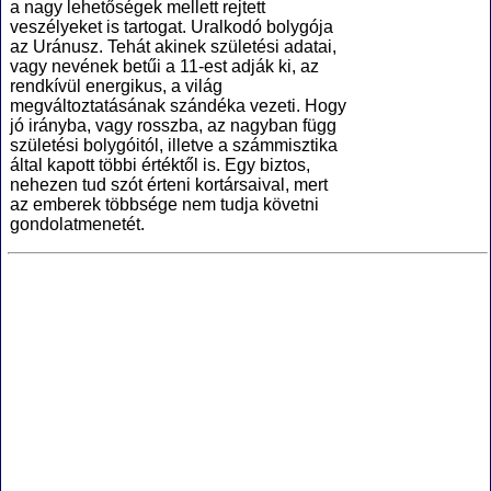
a nagy lehetőségek mellett rejtett
veszélyeket is tartogat. Uralkodó bolygója
az Uránusz. Tehát akinek születési adatai,
vagy nevének betűi a 11-est adják ki, az
rendkívül energikus, a világ
megváltoztatásának szándéka vezeti. Hogy
jó irányba, vagy rosszba, az nagyban függ
születési bolygóitól, illetve a számmisztika
által kapott többi értéktől is. Egy biztos,
nehezen tud szót érteni kortársaival, mert
az emberek többsége nem tudja követni
gondolatmenetét.