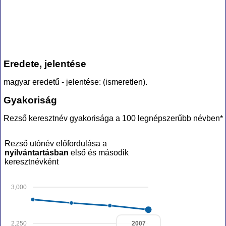
Eredete, jelentése
magyar eredetű - jelentése: (ismeretlen).
Gyakoriság
Rezső keresztnév gyakorisága a 100 legnépszerűbb névben*
Rezső utónév előfordulása a
nyilvántartásban
első és második
keresztnévként
3,000
2,250
2007