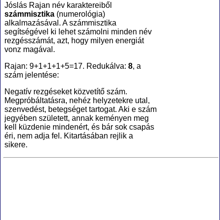
Jóslás Rajan név karaktereiből
számmisztika
(numerológia
)
alkalmazásával. A számmisztika
segítségével ki lehet számolni minden név
rezgésszámát, azt, hogy milyen energiát
vonz magával.
Rajan: 9+1+1+1+5=17. Redukálva:
8
, a
szám jelentése:
Negatív rezgéseket közvetítő szám.
Megpróbáltatásra, nehéz helyzetekre utal,
szenvedést, betegséget tartogat. Aki e szám
jegyében született, annak keményen meg
kell küzdenie mindenért, és bár sok csapás
éri, nem adja fel. Kitartásában rejlik a
sikere.