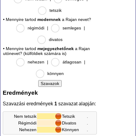
tetszik
• Mennyire tartod
modernnek
a Rajan nevet?
régimódi
|
semleges
|
divatos
• Mennyire tartod
mejegyezhetőnek
a Rajan
utónevet? (külföldiek számára is)
nehezen
|
átlagosan
|
könnyen
Eredmények
Szavazási eredmények
1
szavazat alapján:
Nem tetszik
Tetszik
.
Régimódi
Divatos
.
Nehezen
Könnyen
.