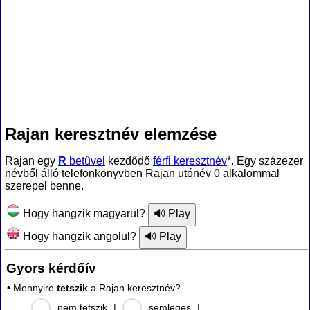
Rajan keresztnév elemzése
Rajan egy
R
betűvel
kezdődő
férfi keresztnév
*. Egy százezer
névből álló telefonkönyvben Rajan utónév 0 alkalommal
szerepel benne.
Hogy hangzik magyarul?
Hogy hangzik angolul?
Gyors kérdőív
• Mennyire
tetszik
a Rajan keresztnév?
nem tetszik
|
semleges
|