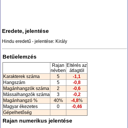
Eredete, jelentése
Hindu eredetű - jelentése: Király
Betűelemzés
Rajan
Eltérés az
névben
átlagtól
Karakterek száma
5
-1,1
Hangszám
5
-0,8
Magánhangzók száma
2
-0,6
Mássalhangzók száma
3
-0,2
Magánhangzó %
40%
-4,8
%
Magyar ékezetes
0
-0,46
Gépelhetőség
Rajan numerikus jelentése