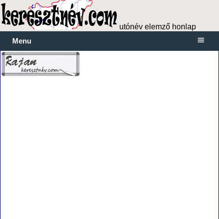
utónév elemző honlap
Menu